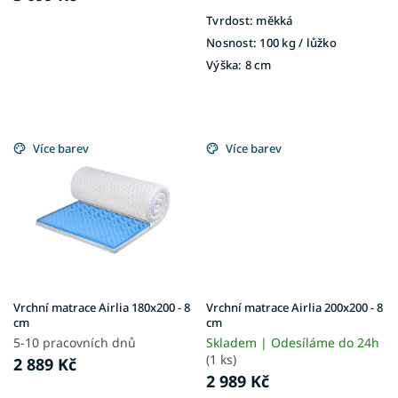
Tvrdost:
měkká
Nosnost:
100 kg / lůžko
Výška:
8 cm
Více barev
Více barev
Vrchní matrace Airlia 180x200 - 8
Vrchní matrace Airlia 200x200 - 8
cm
cm
5-10 pracovních dnů
Skladem | Odesíláme do 24h
(1 ks)
2 889 Kč
2 989 Kč