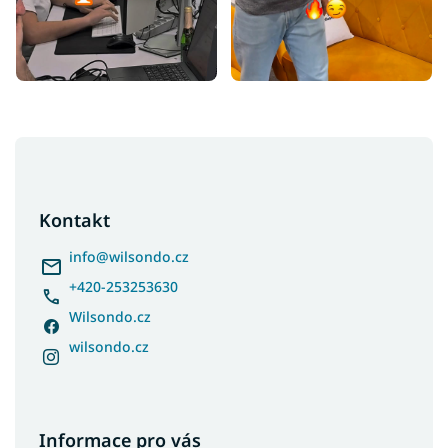
Z
á
p
a
Kontakt
t
í
info
@
wilsondo.cz
+420-253253630
Wilsondo.cz
wilsondo.cz
Informace pro vás