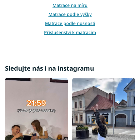
s
Matrace na míru
u
Matrace podle výšky
Matrace podle nosnosti
Příslušenství k matracím
Atypické matrace
Matrace ostatní
Vrchní matrace tvrdé
Sledujte nás i na instagramu