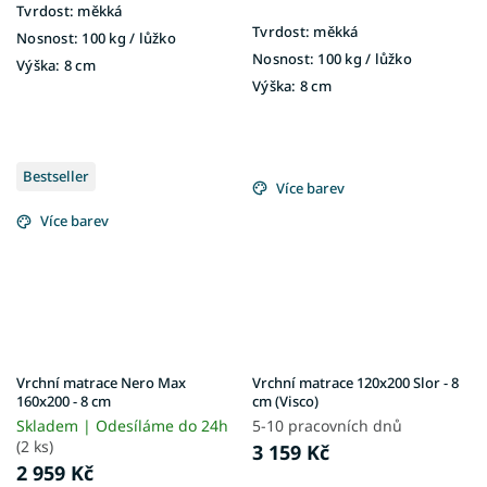
Tvrdost:
měkká
Tvrdost:
měkká
Nosnost:
100 kg / lůžko
Nosnost:
100 kg / lůžko
Výška:
8 cm
Výška:
8 cm
Bestseller
Více barev
Více barev
Vrchní matrace Nero Max
Vrchní matrace 120x200 Slor - 8
160x200 - 8 cm
cm (Visco)
Skladem | Odesíláme do 24h
5-10 pracovních dnů
(2 ks)
3 159 Kč
2 959 Kč