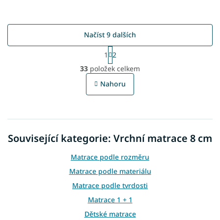
Načíst 9 dalších
S
1
2
t
O
r
33
položek celkem
v
á
l
n
Nahoru
á
k
o
d
v
a
á
c
n
í
í
Související kategorie: Vrchní matrace 8 cm
p
r
v
Matrace podle rozměru
k
Matrace podle materiálu
y
v
Matrace podle tvrdosti
ý
Matrace 1 + 1
p
i
Dětské matrace