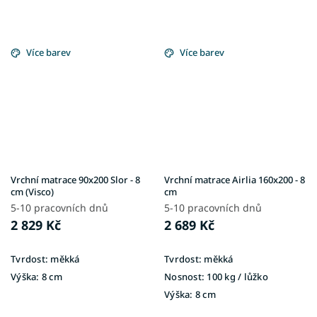
Více barev
Více barev
Vrchní matrace 90x200 Slor - 8
Vrchní matrace Airlia 160x200 - 8
cm (Visco)
cm
5-10 pracovních dnů
5-10 pracovních dnů
2 829 Kč
2 689 Kč
Tvrdost:
měkká
Tvrdost:
měkká
Výška:
8 cm
Nosnost:
100 kg / lůžko
Výška:
8 cm