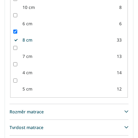
10 cm
8
6 cm
6
8 cm
33
7 cm
13
4 cm
14
5 cm
12
Rozměr matrace
Tvrdost matrace