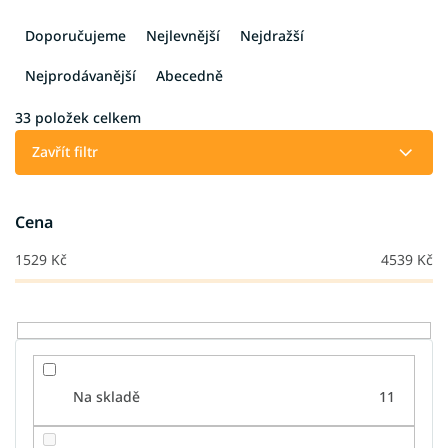
Ř
a
Doporučujeme
Nejlevnější
Nejdražší
z
e
Nejprodávanější
Abecedně
n
í
33
položek celkem
p
Zavřít filtr
r
o
d
Cena
u
k
1529
Kč
4539
Kč
t
ů
Na skladě
11