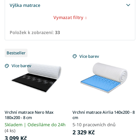
Výška matrace
Vymazat filtry
Položek k zobrazení:
33
V
Bestseller
ý
Více barev
p
Více barev
i
s
p
r
o
d
u
Vrchní matrace Nero Max
Vrchní matrace Airlia 140x200 - 8
k
180x200 - 8 cm
cm
t
Skladem | Odesíláme do 24h
5-10 pracovních dnů
ů
(4 ks)
2 329 Kč
3 099 Kč