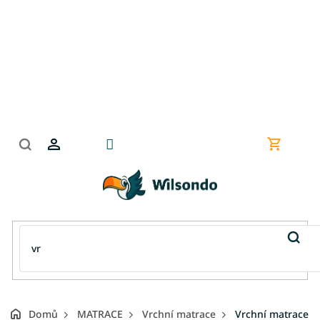
Přejít
na
obsah
Nákupní
košík
Domů
MATRACE
Vrchní matrace
Vrchní matrace