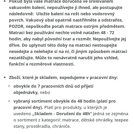
Pokud byla vaše matrace doručena ve srolovaném
vakuovém balení, nepoužívejte ji ihned, ale postupujte
následovně:
Uložte balení na rošt nebo vodorovný
povrch. Vakuový obal opatrně nastřihněte a odstraňte,
POZOR, nepoškoďte potah matrace ostrým předmětem.
Matraci bez používání nechte volně natažen
48 - 72
hodin,
aby nabyl původní tvar a rozměr.
Nepoužívejte jej
dříve.
Do uplynutí této doby na matraci nestoupejte
nesedejte a nelehejte si na ni, či jiným způsobem matraci
nezatěžujte.
Může to nenávratně narušit jeho vzhled,
funkční a rozměrové vlastnosti.
Zboží, které je skladem, expedujeme v pracovní dny:
obvykle do 7 pracovních dnů od přijetí
objednávky,
nebo
vybraný sortiment obvykle do 48 hodin (platí pro
pracovní dny).
Platí pro produkty, u kterých je
uvedeno
„Skladem - Doručení do 48h”
Jedná se zejména
o sortiment z kategorií: matrace, dětské ohrádky, teepee
stany, prostěradla, chrániče.