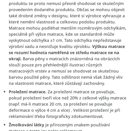
produktu se proto nemusí přesně shodovat se skutečným
provedením dodaného produktu. Občas se mohou objevit
také drobné změny v designu, které si výrobce vyhrazuje a
které nemění vlastnosti a celkovou podobu produktu.
Matrace mohou podléhat menším rozměrovým odchylkám,
speciálně při výšce matrace, kde se standardně může
vyskytnout odchylka ±1 cm. Tato odchylka nepředstavuje
výrobní vadu a nesnižuje kvalitu výrobku.
Výškou matrace
se rozumí hodnota naměřená ve středu matrace ne na
okraji.
Barva pěny v matracích znázorněná na obrázcích
slouží pouze pro přehlednější ilustraci různých
matracových vrstev a nemusí se shodovat se skutečnou
barvou použité pěny. Tato odlišnost nemá však žádný vliv
na vlastnosti matrace, které zůstávají zachovány.
Proležení matrace.
Za proležení matrace se považuje,
pokud proležení tvoří více než 20% z celkové výšky matrace
(např. má-li matrace 20 cm, za proležení se považuje
deformace o výšce 4 cm a více) . Velikost proležení je při
reklamování třeba fotograficky zdokumentovat.
Žmolkování látky
je přirozeným znakem používání
matrace a tento jev nelze reklamovat.