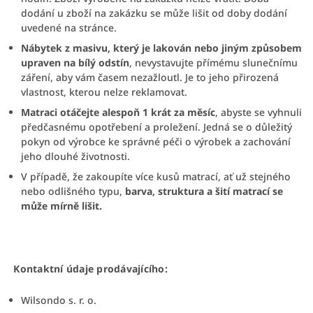
dodání u zboží na zakázku se může lišit od doby dodání
uvedené na stránce.
Nábytek z masivu, který je lakován nebo jiným způsobem
upraven na bílý odstín
, nevystavujte přímému slunečnímu
záření, aby vám časem nezažloutl. Je to jeho přirozená
vlastnost, kterou nelze reklamovat.
Matraci otáčejte alespoň 1 krát za měsíc
, abyste se vyhnuli
předčasnému opotřebení a proležení. Jedná se o důležitý
pokyn od výrobce ke správné péči o výrobek a zachování
jeho dlouhé životnosti.
V případě, že zakoupíte více kusů matrací, ať už stejného
nebo odlišného typu,
barva, struktura a šití matrací se
může mírně lišit.
Kontaktní údaje prodávajícího:
Wilsondo s. r. o.