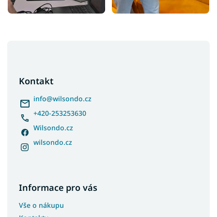
Z
á
p
a
Kontakt
t
í
info
@
wilsondo.cz
+420-253253630
Wilsondo.cz
wilsondo.cz
Informace pro vás
Vše o nákupu