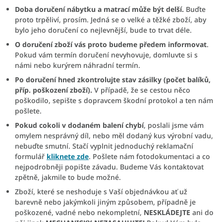
Doba doručení nábytku a matrací může být delší.
Buďte
proto trpěliví, prosím. Jedná se o velké a těžké zboží, aby
bylo jeho doručení co nejlevnější, bude to trvat déle.
O doručení zboží vás proto budeme předem informovat
.
Pokud vám termín doručení nevyhovuje, domluvte si s
námi nebo kurýrem náhradní termín.
Po doručení hned zkontrolujte stav zásilky (počet balíků,
příp. poškození zboží).
V případě, že se cestou něco
poškodilo, sepište s dopravcem škodní protokol a ten nám
pošlete.
Pokud cokoli v dodaném balení chybí
, poslali jsme vám
omylem nesprávný díl, nebo měl dodaný kus výrobní vadu,
nebuďte smutní. Stačí vyplnit jednoduchý reklamační
formulář
kliknete zde
. Pošlete nám fotodokumentaci a co
nejpodrobněji popište závadu. Budeme Vás kontaktovat
zpětně, jakmile to bude možné.
Zboží, které se neshoduje s Vaší objednávkou ať už
barevně nebo jakýmkoli jiným způsobem, případně je
poškozené, vadné nebo nekompletní,
NESKLÁDEJTE
ani do