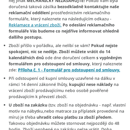
něj jinak
MECHANICKY NEZASAHUJTE!
Pokud Vám byla
doručená taková zásilka
bezodkladně kontaktujte naše
reklamační oddělení
prostřednictvím reklamačního
formuláře, který naleznete na následujícím odkazu -
Reklamace a vrácení zboží.
Po odeslání reklamačního
formuláře Vás budeme co nejdříve informovat ohledně
dalšího postupu.
Zboží přišlo v pořádku, ale nelíbí se vám?
Pokud nejste
spokojeni, nic se neděje. Zboží můžete vrátit do 14
kalendářních dnů
ode dne doručení
celkem
s vyplněným
formulářem pro odstoupení od smlouvy
, který naleznete
zde:
Příloha č. 1 - Formulář pro odstoupení od smlouvy
.
Při odstoupení od kupní smlouvy uzavřené na dálku v
rámci 14 denní zákonné lhůty,
kupující nese náklady
na
vrácení zboží prodávajícímu nebo osobě pověřené
prodávajícím k převzetí zboží.
U zboží na zakázku
(tzv. zboží na objednávku - např. vlastní
motiv na nábytku,
nebo matrace za příplatek provedené na
míru) je třeba
uhradit celou platbu za zboží předem
.
Takovou objednávku můžete stornovat nejpozději do 48
hodin. Zboží vyrobené na zakázku nelze vrátit. Doba