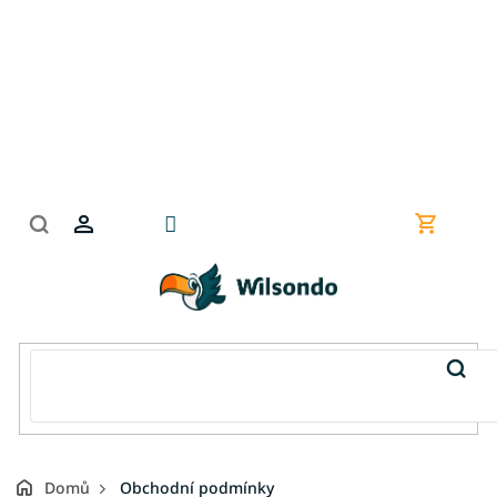
Přejít
na
obsah
Nákupní
košík
Domů
Obchodní podmínky