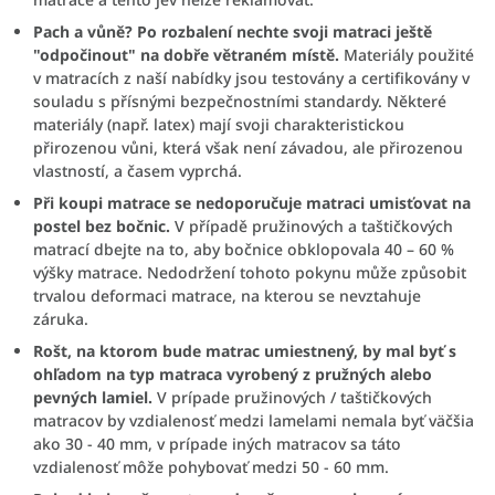
Pach a vůně? Po rozbalení nechte svoji matraci ještě
"odpočinout" na dobře větraném místě.
Materiály použité
v matracích z naší nabídky jsou testovány a certifikovány v
souladu s přísnými bezpečnostními standardy. Některé
materiály (např. latex) mají svoji charakteristickou
přirozenou vůni, která však není závadou, ale přirozenou
vlastností, a časem vyprchá.
Při koupi matrace se nedoporučuje matraci umisťovat na
postel bez bočnic.
V případě pružinových a taštičkových
matrací dbejte na to, aby bočnice obklopovala 40 – 60 %
výšky matrace. Nedodržení tohoto pokynu může způsobit
trvalou deformaci matrace, na kterou se nevztahuje
záruka.
Rošt, na ktorom bude matrac umiestnený, by mal byť s
ohľadom na typ matraca vyrobený z pružných alebo
pevných lamiel.
V prípade pružinových / taštičkových
matracov by vzdialenosť medzi lamelami nemala byť väčšia
ako 30 - 40 mm, v prípade iných matracov sa táto
vzdialenosť môže pohybovať medzi 50 - 60 mm.