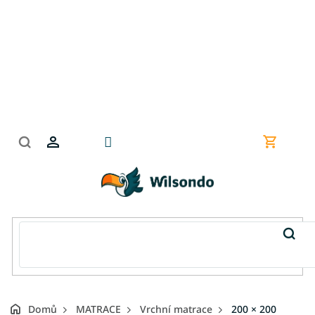
Přejít
na
obsah
Nákupní
košík
Domů
MATRACE
Vrchní matrace
200 × 200