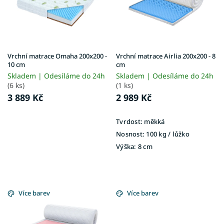
ů
p
r
o
d
u
Vrchní matrace Omaha 200x200 -
Vrchní matrace Airlia 200x200 - 8
k
10 cm
cm
t
Skladem | Odesíláme do 24h
Skladem | Odesíláme do 24h
ů
(6 ks)
(1 ks)
3 889 Kč
2 989 Kč
Tvrdost:
měkká
Nosnost:
100 kg / lůžko
Výška:
8 cm
Více barev
Více barev