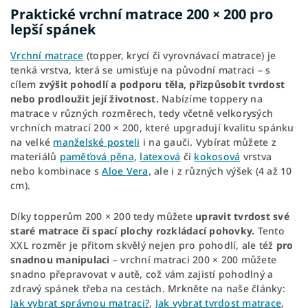
Praktické vrchní matrace 200 × 200 pro
lepší spánek
Vrchní matrace
(topper, krycí či vyrovnávací matrace) je
tenká vrstva, která se umisťuje na původní matraci – s
cílem
zvýšit pohodlí a podporu těla, přizpůsobit tvrdost
nebo prodloužit její životnost.
Nabízíme toppery na
matrace v různých rozměrech, tedy včetně velkorysých
vrchních matrací 200 × 200, které upgradují kvalitu spánku
na velké
manželské posteli
i na gauči. Vybírat můžete z
materiálů
paměťová pěna
,
latexová
či
kokosová
vrstva
nebo kombinace s
Aloe Vera,
ale i z různých výšek (4 až 10
cm).
Díky topperům 200 × 200 tedy můžete
upravit tvrdost
své
staré matrace či spací plochy rozkládací pohovky.
Tento
XXL rozměr je přitom skvělý nejen pro pohodlí, ale též
pro
snadnou manipulaci
– vrchní matraci 200 × 200 můžete
snadno přepravovat v autě, což vám zajistí pohodlný a
zdravý spánek třeba na cestách. Mrkněte na naše články:
Jak vybrat správnou matraci?
,
Jak vybrat tvrdost matrace
,