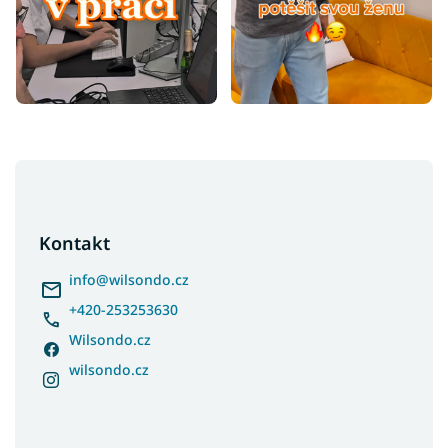
Z
á
p
a
Kontakt
t
í
info
@
wilsondo.cz
+420-253253630
Wilsondo.cz
wilsondo.cz