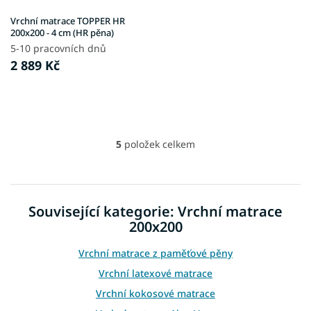
Vrchní matrace TOPPER HR
200x200 - 4 cm (HR pěna)
5-10 pracovních dnů
2 889 Kč
5
položek celkem
O
v
l
á
d
Související kategorie: Vrchní matrace
a
200x200
c
í
p
Vrchní matrace z paměťové pěny
r
Vrchní latexové matrace
v
k
Vrchní kokosové matrace
y