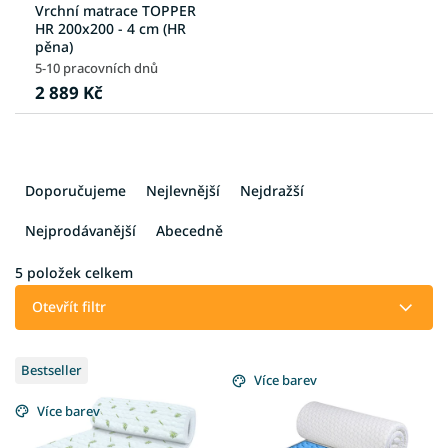
Vrchní matrace TOPPER
HR 200x200 - 4 cm (HR
pěna)
5-10 pracovních dnů
2 889 Kč
Ř
a
Doporučujeme
Nejlevnější
Nejdražší
z
e
Nejprodávanější
Abecedně
n
í
5
položek celkem
p
Otevřít filtr
r
o
V
d
Bestseller
ý
Více barev
u
p
k
Více barev
i
t
s