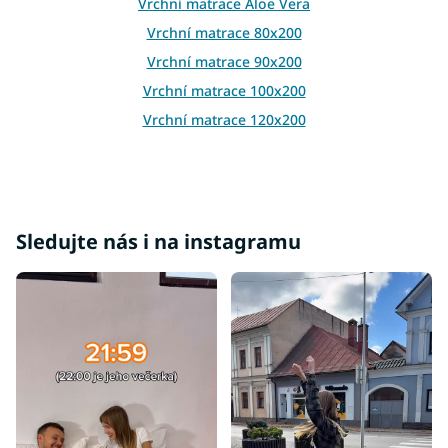
Vrchní matrace Aloe Vera
v
ý
Vrchní matrace 80x200
p
Vrchní matrace 90x200
i
s
Vrchní matrace 100x200
u
Vrchní matrace 120x200
Vrchní matrace 140x200
Vrchní matrace 160x200
Vrchní matrace 180x200
Sledujte nás i na instagramu
Vrchní matrace tvrdé
Vrchní matrace 5 cm
Vrchní matrace 7 cm
Vrchní matrace 4 cm
Vrchní matrace 8 cm
Vrchní matrace 10 cm