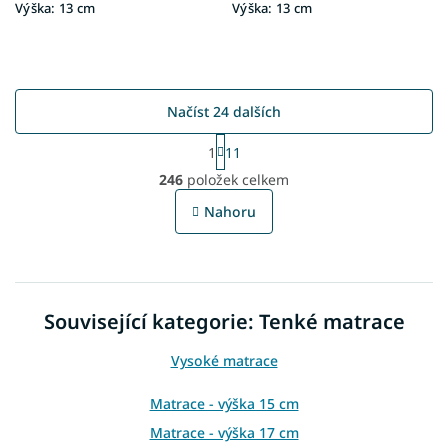
Výška:
13 cm
Výška:
13 cm
Načíst 24 dalších
S
1
11
t
O
r
246
položek celkem
v
á
l
n
Nahoru
á
k
o
d
v
a
á
c
n
í
í
Související kategorie: Tenké matrace
p
r
v
Vysoké matrace
k
y
Matrace - výška 15 cm
v
Matrace - výška 17 cm
ý