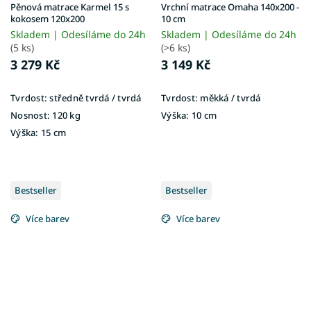
Pěnová matrace Karmel 15 s
Vrchní matrace Omaha 140x200 -
kokosem 120x200
10 cm
Skladem | Odesíláme do 24h
Skladem | Odesíláme do 24h
(5 ks)
(>6 ks)
3 279 Kč
3 149 Kč
Tvrdost:
středně tvrdá / tvrdá
Tvrdost:
měkká / tvrdá
Nosnost:
120 kg
Výška:
10 cm
Výška:
15 cm
Bestseller
Bestseller
Více barev
Více barev