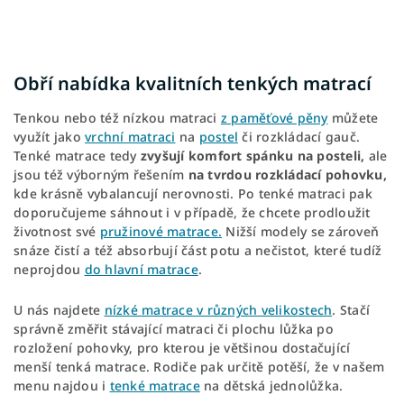
Obří nabídka kvalitních tenkých matrací
Tenkou nebo též nízkou matraci
z paměťové pěny
můžete
využít jako
vrchní matraci
na
postel
či rozkládací gauč.
Tenké matrace tedy
zvyšují komfort spánku na posteli,
ale
jsou též výborným řešením
na tvrdou rozkládací pohovku,
kde krásně vybalancují nerovnosti. Po tenké matraci pak
doporučujeme sáhnout i v případě, že chcete prodloužit
životnost své
pružinové matrace.
Nižší modely se zároveň
snáze čistí a též absorbují část potu a nečistot, které tudíž
neprojdou
do hlavní matrace
.
U nás najdete
nízké matrace v různých velikostech
. Stačí
správně změřit stávající matraci či plochu lůžka po
rozložení pohovky, pro kterou je většinou dostačující
menší tenká matrace. Rodiče pak určitě potěší, že v našem
menu najdou i
tenké matrace
na dětská jednolůžka.