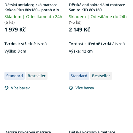
Dětská antialergická matrace
Dětská antibakteriální matrace
Kokos Plus 80x180 – potah Aloe
Sanito KID 80x160
Vera
Skladem | Odesíláme do 24h
Skladem | Odesíláme do 24h
(6 ks)
(>6 ks)
1 979 Kč
2 149 Kč
Tvrdost:
středně tvrdá
Tvrdost:
středně tvrdá / tvrdá
Výška:
8 cm
Výška:
12 cm
Standard
Bestseller
Standard
Bestseller
Více barev
Více barev
Dětská kokosová matrace
Dětská kokosová matrace