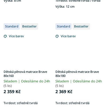
Výška:
8 cm
Tvrdost:
středně tvrdá / tvrdá
Výška:
12 cm
Standard
Bestseller
Standard
Bestseller
Více barev
Více barev
Dětská pěnová matrace Brave
Dětská pěnová matrace Brave
80x160
80x180
Skladem | Odesíláme do 24h
Skladem | Odesíláme do 24h
(5 ks)
(5 ks)
2 359 Kč
2 369 Kč
Tvrdost:
středně tvrdá
Tvrdost:
středně tvrdá