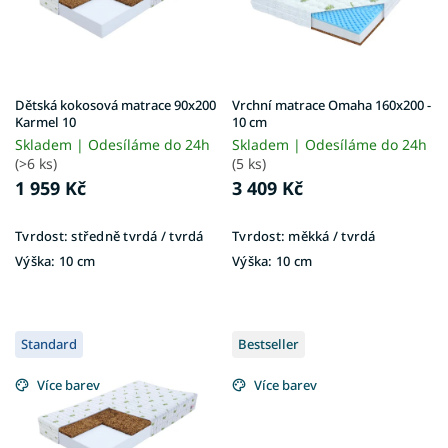
p
r
o
d
u
Dětská kokosová matrace 90x200
Vrchní matrace Omaha 160x200 -
k
Karmel 10
10 cm
t
Skladem | Odesíláme do 24h
Skladem | Odesíláme do 24h
ů
(>6 ks)
(5 ks)
1 959 Kč
3 409 Kč
Tvrdost:
středně tvrdá / tvrdá
Tvrdost:
měkká / tvrdá
Výška:
10 cm
Výška:
10 cm
Standard
Bestseller
Více barev
Více barev