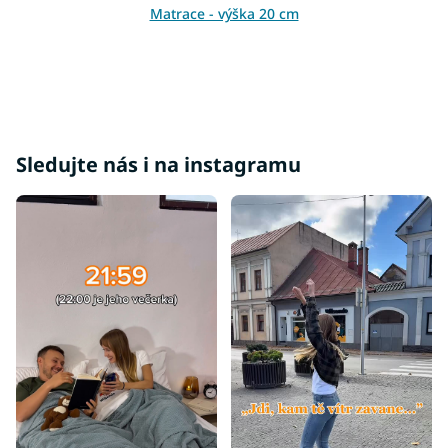
p
Matrace - výška 20 cm
i
s
u
Sledujte nás i na instagramu