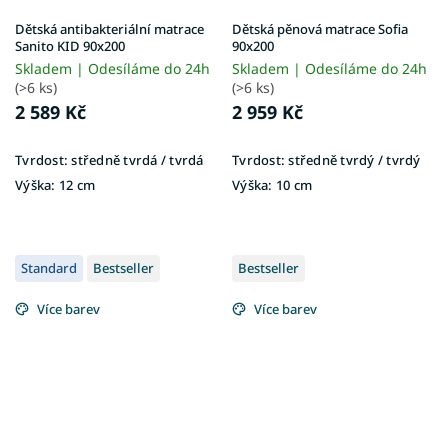
Dětská antibakteriální matrace
Dětská pěnová matrace Sofia
Sanito KID 90x200
90x200
Skladem | Odesíláme do 24h
Skladem | Odesíláme do 24h
(>6 ks)
(>6 ks)
2 589 Kč
2 959 Kč
Tvrdost:
středně tvrdá / tvrdá
Tvrdost:
středně tvrdý / tvrdý
Výška:
12 cm
Výška:
10 cm
Standard
Bestseller
Bestseller
Více barev
Více barev