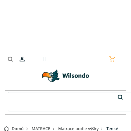
Přejít
na
obsah
Nákupní
košík
Domů
MATRACE
Matrace podle výšky
Tenké