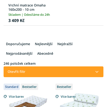
Vrchní matrace Omaha
160x200 - 10 cm
Skladem | Odesíláme do 24h
3 409 Kč
Ř
a
Doporučujeme
Nejlevnější
Nejdražší
z
e
Nejprodávanější
Abecedně
n
í
246
položek celkem
p
Otevřít filtr
r
o
V
d
Standard
Bestseller
Bestseller
ý
u
p
k
Více barev
Více barev
i
t
s
ů