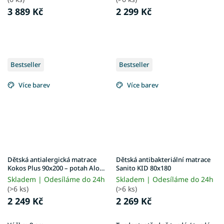
3 889 Kč
2 299 Kč
Bestseller
Bestseller
Více barev
Více barev
Dětská antialergická matrace
Dětská antibakteriální matrace
Kokos Plus 90x200 – potah Aloe
Sanito KID 80x180
Vera
Skladem | Odesíláme do 24h
Skladem | Odesíláme do 24h
(>6 ks)
(>6 ks)
2 249 Kč
2 269 Kč