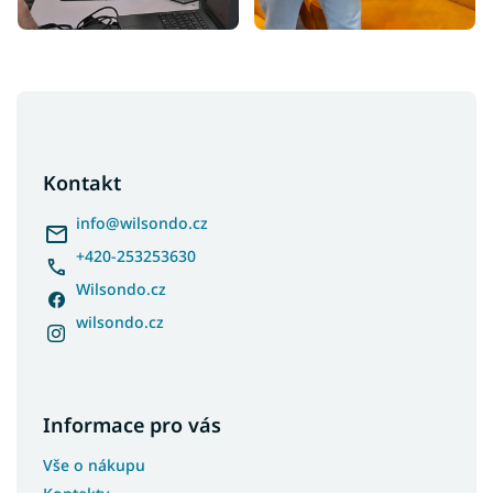
Z
á
p
a
Kontakt
t
í
info
@
wilsondo.cz
+420-253253630
Wilsondo.cz
wilsondo.cz
Informace pro vás
Vše o nákupu