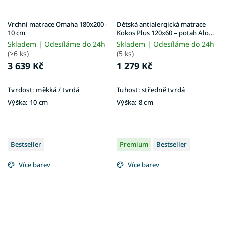
Vrchní matrace Omaha 180x200 -
Dětská antialergická matrace
10 cm
Kokos Plus 120x60 – potah Aloe
Vera
Skladem | Odesíláme do 24h
Skladem | Odesíláme do 24h
(>6 ks)
(5 ks)
3 639 Kč
1 279 Kč
Tvrdost:
měkká / tvrdá
Tuhost:
středně tvrdá
Výška:
10 cm
Výška:
8 cm
Bestseller
Premium
Bestseller
Více barev
Více barev