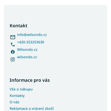
Z
á
p
a
Kontakt
t
í
info
@
wilsondo.cz
+420-253253630
Wilsondo.cz
wilsondo.cz
Informace pro vás
Vše o nákupu
Kontakty
O nás
Reklamace a vrácení zboží