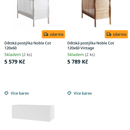
i
t
s
ů
p
r
o
d
zdarma
zdarma
u
Dětská postýlka Noble Cot
Dětská postýlka Noble Cot
k
120x60
120x60 Vintage
t
Skladem
(2 ks)
Skladem
(2 ks)
ů
5 579 Kč
5 789 Kč
Více barev
Více barev