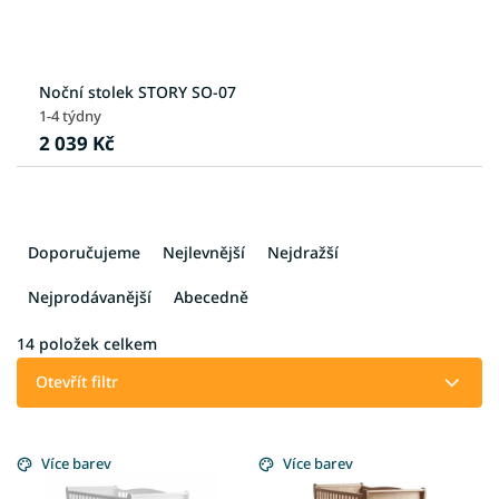
Noční stolek STORY SO-07
1-4 týdny
2 039 Kč
Ř
a
Doporučujeme
Nejlevnější
Nejdražší
z
e
Nejprodávanější
Abecedně
n
í
14
položek celkem
p
Otevřít filtr
r
o
V
d
ý
Více barev
Více barev
u
p
k