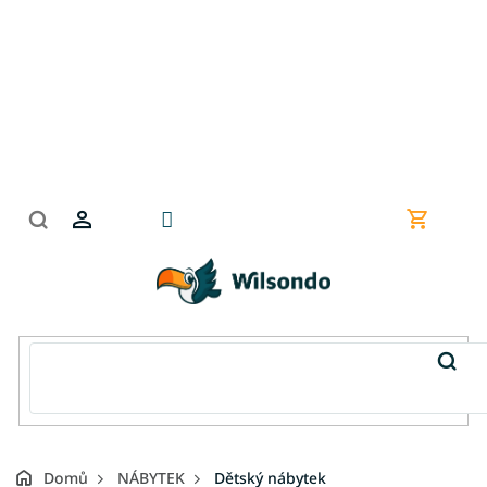
Přejít
na
obsah
Nákupní
košík
Domů
NÁBYTEK
Dětský nábytek