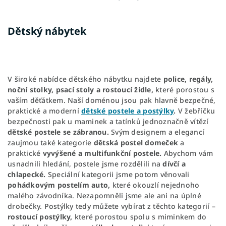
Dětský nábytek
V široké nabídce dětského nábytku najdete
police, regály,
noční stolky, psací stoly a rostoucí židle,
které porostou s
vaším děťátkem. Naší doménou jsou pak hlavně bezpečné,
praktické a moderní
dětské postele a postýlky
.
V žebříčku
bezpečnosti pak u maminek a tatínků jednoznačně vítězí
dětské postele se zábranou.
Svým designem a elegancí
zaujmou také kategorie
dětská postel domeček
a
praktické
vyvýšené a multifunkční postele.
Abychom vám
usnadnili hledání, postele jsme rozdělili na
dívčí a
chlapecké.
Speciální kategorii jsme potom věnovali
pohádkovým postelím auto,
které okouzlí nejednoho
malého závodníka. Nezapomněli jsme ale ani na úplné
drobečky. Postýlky tedy můžete vybírat z těchto kategorií –
rostoucí postýlky,
které porostou spolu s miminkem do