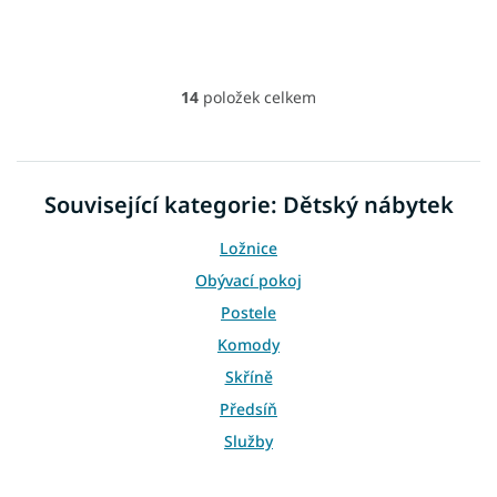
14
položek celkem
O
v
l
á
d
Související kategorie: Dětský nábytek
a
c
Ložnice
í
p
Obývací pokoj
r
Postele
v
k
Komody
y
Skříně
v
ý
Předsíň
p
i
Služby
s
u