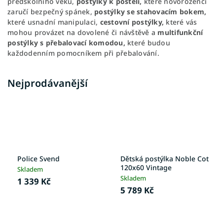
předškolního věku,
postýlky k posteli,
které novorozenci
zaručí bezpečný spánek,
postýlky se stahovacím bokem,
které usnadní manipulaci,
cestovní postýlky,
které vás
mohou provázet na dovolené či návštěvě a
multifunkční
postýlky s přebalovací komodou,
které budou
každodenním pomocníkem při přebalování.
Nejprodávanější
Police Svend
Dětská postýlka Noble Cot
120x60 Vintage
Skladem
Skladem
1 339 Kč
5 789 Kč