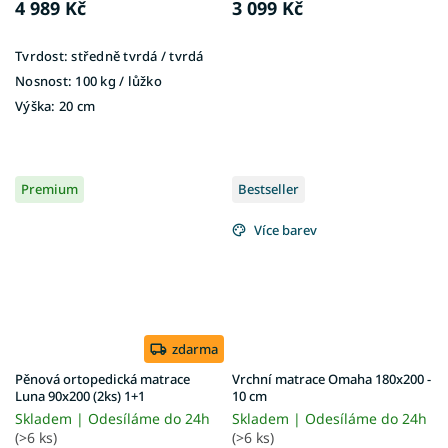
4 989 Kč
3 099 Kč
Tvrdost:
středně tvrdá / tvrdá
Nosnost:
100 kg ​​​​​/ lůžko
Výška:
20 cm
Premium
Bestseller
Více barev
zdarma
Pěnová ortopedická matrace
Vrchní matrace Omaha 180x200 -
Luna 90x200 (2ks) 1+1
10 cm
Skladem | Odesíláme do 24h
Skladem | Odesíláme do 24h
(>6 ks)
(>6 ks)