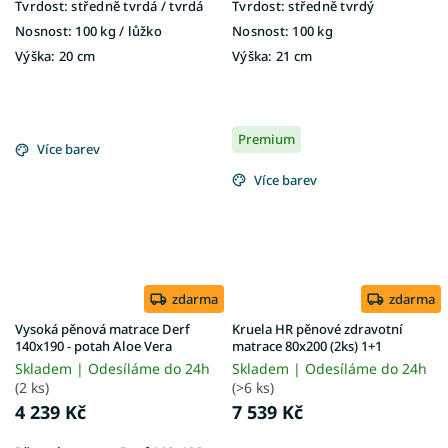
Tvrdost:
středně tvrdá / tvrdá
Tvrdost:
středně tvrdý
Nosnost:
100 kg ​​​​​/ lůžko
Nosnost:
100 kg
Výška:
20 cm
Výška:
21 cm
Premium
Více barev
Více barev
zdarma
zdarma
Vysoká pěnová matrace Derf
Kruela HR pěnové zdravotní
140x190 - potah Aloe Vera
matrace 80x200 (2ks) 1+1
Skladem | Odesíláme do 24h
Skladem | Odesíláme do 24h
(2 ks)
(>6 ks)
4 239 Kč
7 539 Kč