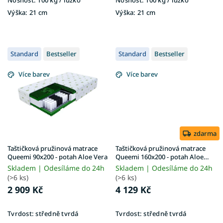
Nosnost:
100 kg​​​​​ / lůžko
Nosnost:
100 kg ​​​​​/ lůžko
Výška:
21 cm
Výška:
21 cm
Standard
Bestseller
Standard
Bestseller
Více barev
Více barev
zdarma
Taštičková pružinová matrace
Taštičková pružinová matrace
Queemi 90x200 - potah Aloe Vera
Queemi 160x200 - potah Aloe
Vera
Skladem | Odesíláme do 24h
Skladem | Odesíláme do 24h
(>6 ks)
(>6 ks)
2 909 Kč
4 129 Kč
Tvrdost:
středně tvrdá
Tvrdost:
středně tvrdá