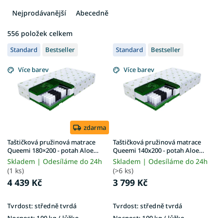
z
e
Nejprodávanější
Abecedně
n
í
556
položek celkem
V
p
Standard
Bestseller
Standard
Bestseller
ý
r
p
o
Více barev
Více barev
i
d
s
u
p
k
r
t
o
ů
d
zdarma
u
Taštičková pružinová matrace
Taštičková pružinová matrace
k
Queemi 180×200 - potah Aloe
Queemi 140x200 - potah Aloe
Vera
Vera
t
Skladem | Odesíláme do 24h
Skladem | Odesíláme do 24h
ů
(1 ks)
(>6 ks)
4 439 Kč
3 799 Kč
Tvrdost:
středně tvrdá
Tvrdost:
středně tvrdá