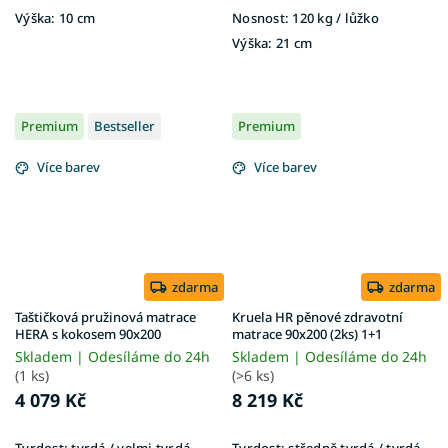
Výška:
10 cm
Nosnost:
120 kg ​​​​​/ lůžko
Výška:
21 cm
Premium
Bestseller
Premium
Více barev
Více barev
zdarma
zdarma
Taštičková pružinová matrace
Kruela HR pěnové zdravotní
HERA s kokosem 90x200
matrace 90x200 (2ks) 1+1
Skladem | Odesíláme do 24h
Skladem | Odesíláme do 24h
(1 ks)
(>6 ks)
4 079 Kč
8 219 Kč
Tvrdost:
tvrdá / velmi tvrdá
Tvrdost:
středně tvrdá / tvrdá