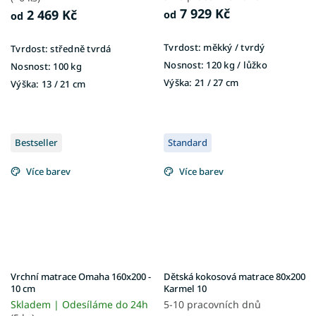
7 929 Kč
2 469 Kč
od
od
Tvrdost:
měkký / tvrdý
Tvrdost:
středně tvrdá
Nosnost:
120 kg ​​​​​/ lůžko
Nosnost:
100 kg
Výška:
21 / 27 cm
Výška:
13 / 21 cm
Bestseller
Standard
Více barev
Více barev
Vrchní matrace Omaha 160x200 -
Dětská kokosová matrace 80x200
10 cm
Karmel 10
Skladem | Odesíláme do 24h
5-10 pracovních dnů