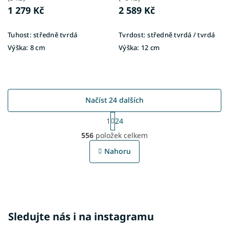
1 279 Kč
2 589 Kč
Tuhost:
středně tvrdá
Tvrdost:
středně tvrdá / tvrdá
Výška:
8 cm
Výška:
12 cm
Načíst 24 dalších
S
1
24
t
O
r
556
položek celkem
v
á
l
n
Nahoru
á
k
o
d
v
a
á
c
n
í
í
p
Sledujte nás i na instagramu
r
v