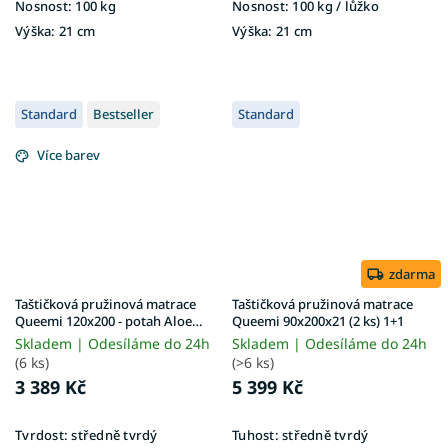
Nosnost:
100 kg
Nosnost:
100 kg ​​​​​/ lůžko
Výška:
21 cm
Výška:
21 cm
Standard
Bestseller
Standard
Více barev
zdarma
Taštičková pružinová matrace
Taštičková pružinová matrace
Queemi 120x200 - potah Aloe
Queemi 90x200x21 (2 ks) 1+1
Vera
Skladem | Odesíláme do 24h
Skladem | Odesíláme do 24h
(6 ks)
(>6 ks)
3 389 Kč
5 399 Kč
Tvrdost:
středně tvrdý
Tuhost:
středně tvrdý