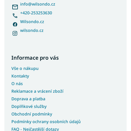
í
info
@
wilsondo.cz
+420-253253630
Wilsondo.cz
wilsondo.cz
Informace pro vás
Vše o nákupu
Kontakty
O nás
Reklamace a vrácení zboží
Doprava a platba
Doplňkové služby
Obchodní podmínky
Podmínky ochrany osobních údajů
FAQ - Nejčastější dotazy