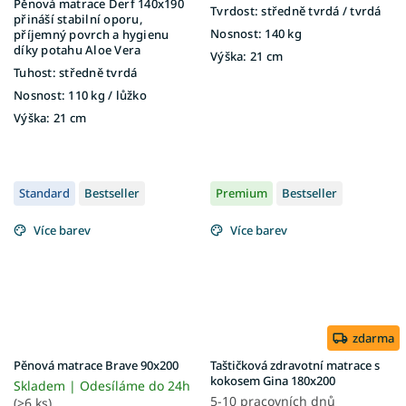
Pěnová matrace Derf 140x190
Tvrdost:
středně tvrdá / tvrdá
přináší stabilní oporu,
Nosnost:
140 kg
příjemný povrch a hygienu
díky potahu Aloe Vera
Výška:
21 cm
Tuhost:
středně tvrdá
Nosnost:
110 kg ​​​​​/ lůžko
Výška:
21 cm
Standard
Bestseller
Premium
Bestseller
Více barev
Více barev
zdarma
Pěnová matrace Brave 90x200
Taštičková zdravotní matrace s
kokosem Gina 180x200
Skladem | Odesíláme do 24h
5-10 pracovních dnů
(>6 ks)