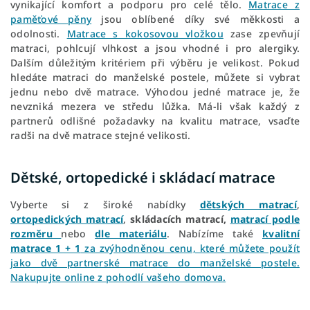
vynikající komfort a podporu pro celé tělo.
Matrace z
paměťové pěny
jsou oblíbené díky své měkkosti a
odolnosti.
Matrace s kokosovou vložkou
zase zpevňují
matraci, pohlcují vlhkost a jsou vhodné i pro alergiky.
Dalším důležitým kritériem při výběru je velikost. Pokud
hledáte matraci do manželské postele, můžete si vybrat
jednu nebo dvě matrace. Výhodou jedné matrace je, že
nevzniká mezera ve středu lůžka. Má-li však každý z
partnerů odlišné požadavky na kvalitu matrace, vsaďte
radši na dvě matrace stejné velikosti.
Dětské, ortopedické i skládací matrace
Vyberte si z široké nabídky
dětských matrací
,
ortopedických matrací
,
skládacích matrací,
matrací podle
rozměru
nebo
dle materiálu
. Nabízíme také
kvalitní
matrace 1 + 1
za zvýhodněnou cenu, které můžete použít
jako dvě partnerské matrace do manželské postele.
Nakupujte online z pohodlí vašeho domova.