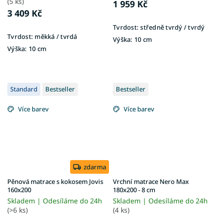
(5 ks)
1 959 Kč
3 409 Kč
Tvrdost:
středně tvrdý / tvrdý
Tvrdost:
měkká / tvrdá
Výška:
10 cm
Výška:
10 cm
Standard
Bestseller
Bestseller
Více barev
Více barev
zdarma
Pěnová matrace s kokosem Jovis
Vrchní matrace Nero Max
160x200
180x200 - 8 cm
Skladem | Odesíláme do 24h
Skladem | Odesíláme do 24h
(>6 ks)
(4 ks)