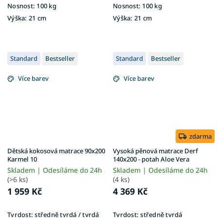
Nosnost:
100 kg
Nosnost:
100 kg
Výška:
21 cm
Výška:
21 cm
Standard
Bestseller
Standard
Bestseller
Více barev
Více barev
zdarma
Dětská kokosová matrace 90x200
Vysoká pěnová matrace Derf
Karmel 10
140x200 - potah Aloe Vera
Skladem | Odesíláme do 24h
Skladem | Odesíláme do 24h
(>6 ks)
(4 ks)
1 959 Kč
4 369 Kč
Tvrdost:
středně tvrdá / tvrdá
Tvrdost:
středně tvrdá