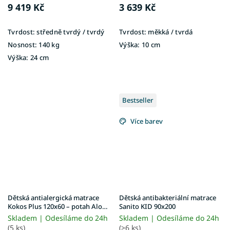
9 419 Kč
3 639 Kč
Tvrdost:
středně tvrdý / tvrdý
Tvrdost:
měkká / tvrdá
Nosnost:
140 kg
Výška:
10 cm
Výška:
24 cm
Bestseller
Více barev
Dětská antialergická matrace
Dětská antibakteriální matrace
Kokos Plus 120x60 – potah Aloe
Sanito KID 90x200
Vera
Skladem | Odesíláme do 24h
Skladem | Odesíláme do 24h
(5 ks)
(>6 ks)