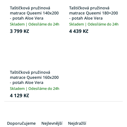
Taštičková pružinová
Taštičková pružinová
matrace Queemi 140x200
matrace Queemi 180×200
- potah Aloe Vera
- potah Aloe Vera
Skladem | Odesíláme do 24h
Skladem | Odesíláme do 24h
3 799 Kč
4 439 Kč
Taštičková pružinová
matrace Queemi 160x200
- potah Aloe Vera
Skladem | Odesíláme do 24h
4 129 Kč
Ř
a
Doporučujeme
Nejlevnější
Nejdražší