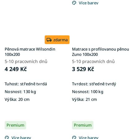
Více barev
zdarma
Pěnová matrace Wilsondin
Matrace s profilovanou pěnou
100x200
Zuno 100x200
5-10 pracovních dnů
5-10 pracovních dnů
4 249 Kč
3 529 Kč
Tuhost:
středně tvrdá
Tvrdost:
středně tvrdý
Nosnost:
130 kg
Nosnost:
100 kg
Výška:
20 cm
Výška:
21 cm
Premium
Premium
Více barev
Více barev