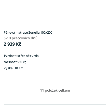
Pěnová matrace Zonella 100x200
5-10 pracovních dnů
2 939 Kč
Tvrdost:
středně tvrdá
Nosnost:
80 kg
Výška:
18 cm
11
položek celkem
O
v
l
á