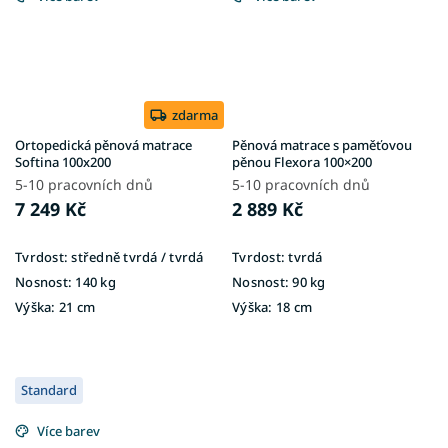
zdarma
Ortopedická pěnová matrace
Pěnová matrace s paměťovou
Softina 100x200
pěnou Flexora 100×200
5-10 pracovních dnů
5-10 pracovních dnů
7 249 Kč
2 889 Kč
Tvrdost:
středně tvrdá / tvrdá
Tvrdost:
tvrdá
Nosnost:
140 kg
Nosnost:
90 kg
Výška:
21 cm
Výška:
18 cm
Standard
Více barev