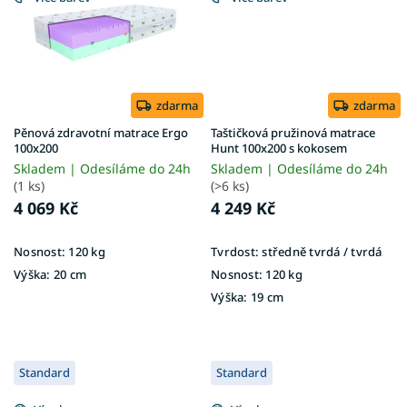
zdarma
zdarma
Pěnová zdravotní matrace Ergo
Taštičková pružinová matrace
100x200
Hunt 100x200 s kokosem
Skladem | Odesíláme do 24h
Skladem | Odesíláme do 24h
(1 ks)
(>6 ks)
4 069 Kč
4 249 Kč
Nosnost:
120 kg
Tvrdost:
středně tvrdá / tvrdá
Výška:
20 cm
Nosnost:
120 kg
Výška:
19 cm
Standard
Standard