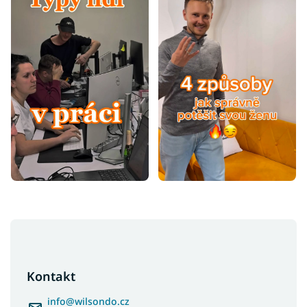
Z
á
p
a
Kontakt
t
í
info
@
wilsondo.cz