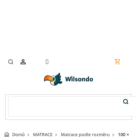
Přejít
na
obsah
Nákupní
košík
Domů
MATRACE
Matrace podle rozměru
100 ×