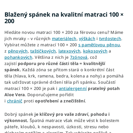
Blažený spánek na kvalitní matraci 100 ×
200
Hledáte novou matraci 100 × 200 za férovou cenu? Máme
jich mraky – v různých
materiálech
,
výškách
i
tvrdostech
.
Vybírat můžete z matrací 100 × 200
s paměťovou pěnou
,
z
pěnových
,
taštičkových
,
latexových
,
kokosových
a
pohankových
. Většina z nich je
7zónová
, což
zajistí
podporu pro různé části těla = kvalitnější
spánek.
Každá zóna se přitom stará o konkrétní část
těla (hlava, krk, ramena, bedra, kolena a nohy) a pomáhá
tak udržovat správné držení těla při spánku. Součástí
matrací 100 × 200 je pak i
antialergenní
pratelný potah
Aloe Vera
. Doporučujeme pořídit
i
chránič
proti
opotřebení a znečištění
.
Dobrý spánek
je klíčový pro vaše zdraví, pohodu i
výkonnost.
Špatná matrace však může vést k bolestem
páteře, kloubů, k nespavosti, úzkosti, stresu nebo
dýchacím potížím a alergiím. Tak vybírejte pečlivě a