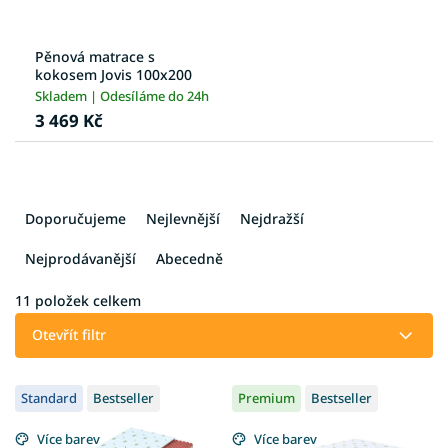
Pěnová matrace s
kokosem Jovis 100x200
Skladem | Odesíláme do 24h
3 469 Kč
Ř
a
Doporučujeme
Nejlevnější
Nejdražší
z
e
Nejprodávanější
Abecedně
n
í
11
položek celkem
p
Otevřít filtr
r
o
V
d
Standard
Bestseller
Premium
Bestseller
ý
u
p
k
Více barev
Více barev