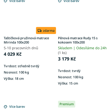
Více barev
Více barev
zdarma
Taštičková pružinová matrace
Pěnová matrace Rudy 15 s
Mirinda 100x200
kokosem 100x200
5-10 pracovních dnů
Skladem | Odesíláme do 24h
(1 ks)
4 029 Kč
3 179 Kč
Tvrdost:
středně tvrdý
Tvrdost:
tvrdý
Nosnost:
100 kg
Nosnost:
100 kg
Výška:
18 cm
Výška:
15 cm
Premium
Více barev