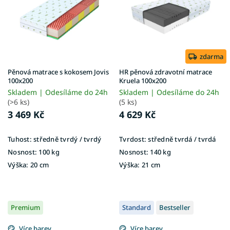
i
t
s
ů
p
r
o
d
zdarma
u
Pěnová matrace s kokosem Jovis
HR pěnová zdravotní matrace
k
100x200
Kruela 100x200
t
Skladem | Odesíláme do 24h
Skladem | Odesíláme do 24h
ů
(>6 ks)
(5 ks)
3 469 Kč
4 629 Kč
Tuhost:
středně tvrdý / tvrdý
Tvrdost:
středně tvrdá / tvrdá
Nosnost:
100 kg
Nosnost:
140 kg
Výška:
20 cm
Výška:
21 cm
Premium
Standard
Bestseller
Více barev
Více barev