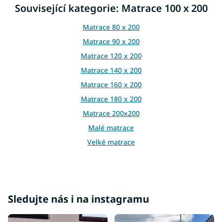
d
Související kategorie: Matrace 100 x 200
a
c
Matrace 80 x 200
í
p
Matrace 90 x 200
r
Matrace 120 x 200
v
k
Matrace 140 x 200
y
Matrace 160 x 200
v
ý
Matrace 180 x 200
p
i
Matrace 200x200
s
Malé matrace
u
Velké matrace
Manželské matrace
Sledujte nás i na instagramu