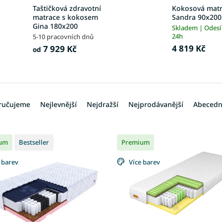
Taštičková zdravotní
Kokosová mat
matrace s kokosem
Sandra 90x200
Gina 180x200
Skladem | Odes
24h
5-10 pracovních dnů
4 819 Kč
7 929 Kč
od
ručujeme
Nejlevnější
Nejdražší
Nejprodávanější
Abeced
um
Bestseller
Premium
 barev
Více barev