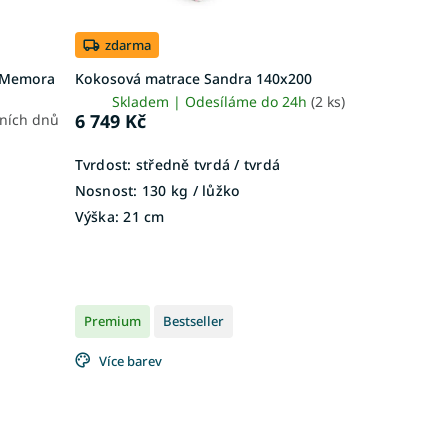
zdarma
m Memora
Kokosová matrace Sandra 140x200
Skladem | Odesíláme do 24h
(2 ks)
6 749 Kč
vních dnů
Tvrdost:
středně tvrdá / tvrdá
Nosnost:
130 kg / lůžko
Výška:
21 cm
Premium
Bestseller
Více barev