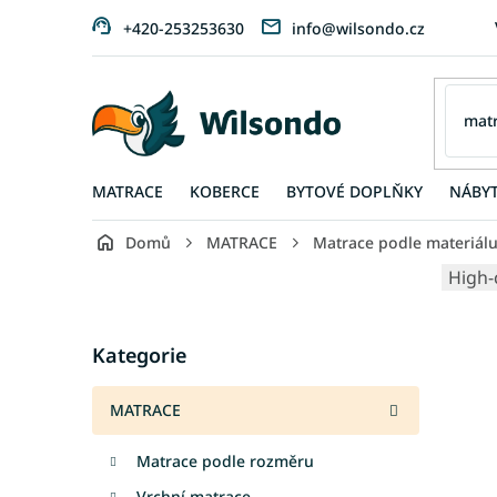
Přejít
+420-253253630
info@wilsondo.cz
na
obsah
MATRACE
KOBERCE
BYTOVÉ DOPLŇKY
NÁBY
Domů
MATRACE
Matrace podle materiál
P
High-
o
s
Přeskočit
t
Kategorie
kategorie
r
a
MATRACE
n
n
Matrace podle rozměru
í
p
Vrchní matrace