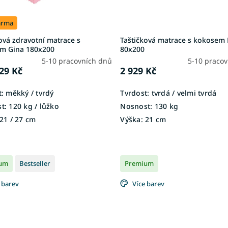
arma
ová zdravotní matrace s
Taštičková matrace s kokose
m Gina 180x200
80x200
5-10 pracovních dnů
5-10 praco
29 Kč
2 929 Kč
:
měkký / tvrdý
Tvrdost:
tvrdá / velmi tvrdá
t:
120 kg ​​​​​/ lůžko
Nosnost:
130 kg
21 / 27 cm
Výška:
21 cm
um
Bestseller
Premium
 barev
Více barev