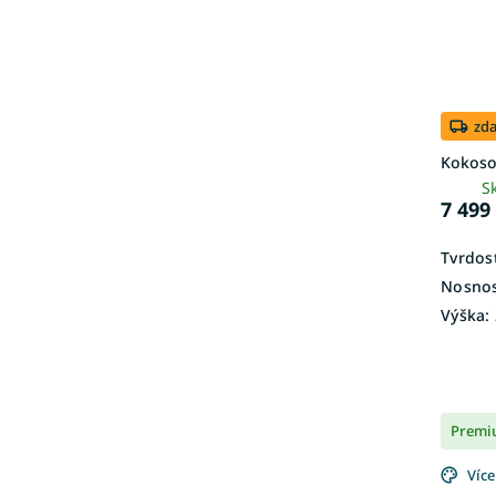
zd
Kokoso
S
7 499
Tvrdost
Nosnos
Výška:
Premi
Více