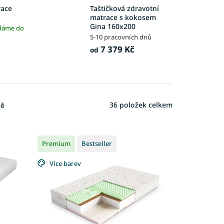
race
Taštičková zdravotní
matrace s kokosem
Gina 160x200
íláme do
5-10 pracovních dnů
7 379 Kč
od
36
položek celkem
ně
Premium
Bestseller
Více barev