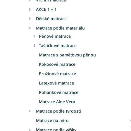
a
AKCE 1 + 1
n
e
Dětské matrace
l
Matrace podle materiálu
Pěnové matrace
Taštičkové matrace
Matrace s paměťovou pěnou
Kokosové matrace
Pružinové matrace
Latexové matrace
Pohankové matrace
Matrace Aloe Vera
Matrace podle tvrdosti
Matrace na míru
Matrace podle výšky