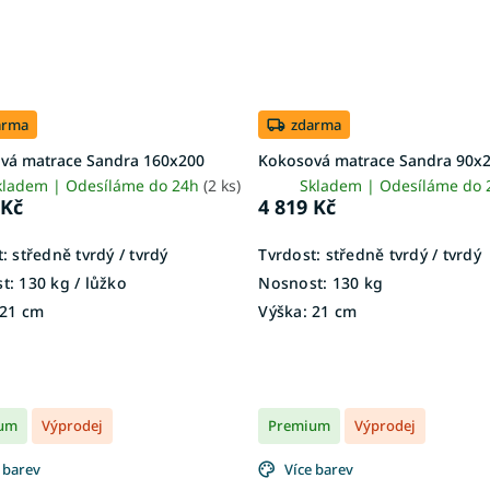
arma
zdarma
vá matrace Sandra 160x200
Kokosová matrace Sandra 90x
kladem | Odesíláme do 24h
(2 ks)
Skladem | Odesíláme do
 Kč
4 819 Kč
:
středně tvrdý / tvrdý
Tvrdost:
středně tvrdý / tvrdý
t:
130 kg / lůžko
Nosnost:
130 kg
21 cm
Výška:
21 cm
um
Výprodej
Premium
Výprodej
 barev
Více barev