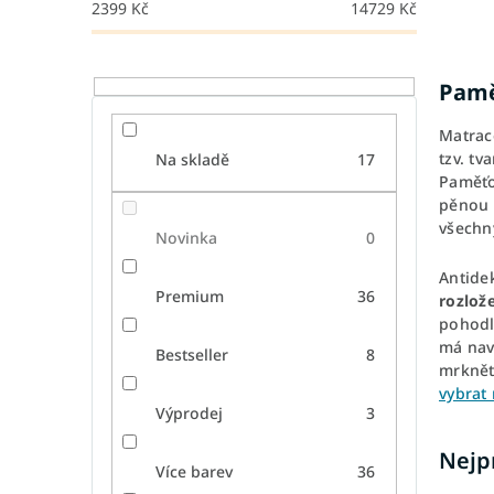
2399
Kč
14729
Kč
Pamě
Matrac
tzv. tv
Na skladě
17
Paměťo
pěnou 
všech
Novinka
0
Antide
Premium
36
rozlož
pohodl
má nav
Bestseller
8
mrknět
vybrat 
Výprodej
3
Nejp
Více barev
36