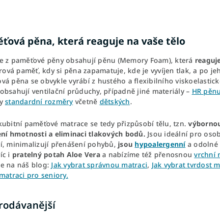
ťová pěna, která reaguje na vaše tělo
e z paměťové pěny obsahují pěnu (Memory Foam), která
reaguje
arová paměť, kdy si pěna zapamatuje, kde je vyvíjen tlak, a po j
vá pěna se obvykle vyrábí z hustého a flexibilního viskoelasti
obsahují ventilační průduchy, případně jiné materiály –
HR pěn
ny
standardní rozměry
včetně
dětských
.
kubitní paměťové matrace se tedy přizpůsobí tělu, tzn.
výbornou
ení hmotnosti a eliminaci tlakových bodů.
Jsou ideální pro osob
í, minimalizují přenášení pohybů,
jsou
hypoalergenní
a odolné 
íc i
pratelný potah Aloe Vera
a nabízíme též přenosnou
vrchní 
e na náš blog:
Jak vybrat správnou matraci
,
Jak vybrat tvrdost 
matraci pro seniory.
rodávanější