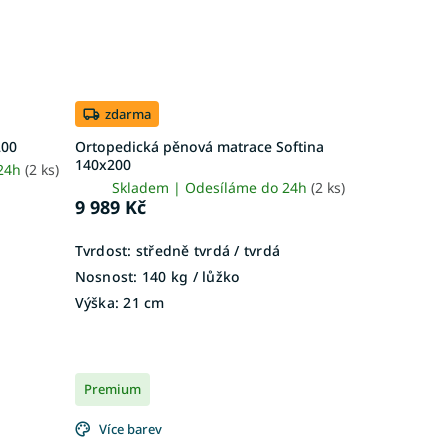
zdarma
200
Ortopedická pěnová matrace Softina
140x200
 24h
(2 ks)
Skladem | Odesíláme do 24h
(2 ks)
9 989 Kč
Tvrdost:
středně tvrdá / tvrdá
Nosnost:
140 kg / lůžko
Výška:
21 cm
Premium
Více barev