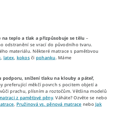
 na teplo a tlak a přizpůsobuje se tělu
–
eho odstranění se vrací do původního tvaru.
ckého materiálu. Některé matrace s paměťovou
u
,
latex
,
kokos
či
pohanku
. Máme
 podporu, snížení tlaku na klouby a páteř,
y preferující měkčí povrch s pocitem objetí a
vůči prachu, plísním a roztočům. Většina modelů
matraci z paměťové pěny
. Váháte? Ozvěte se nebo
matrace
,
Pružinová vs. pěnová matrace
nebo
Jak