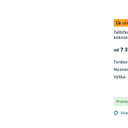
zd
Taštičk
kokose
7 3
od
Tvrdost
Nosnos
Výška:
Premi
Více