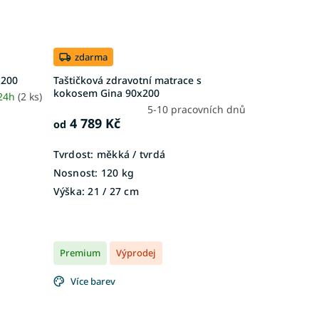
zdarma
x200
Taštičková zdravotní matrace s
kokosem Gina 90x200
 24h
(2 ks)
5-10 pracovních dnů
4 789 Kč
od
Tvrdost:
měkká / tvrdá
Nosnost:
120 kg
Výška:
21 / 27 cm
Premium
Výprodej
Více barev