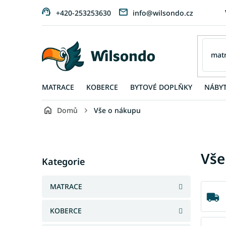
Přejít
+420-253253630
info@wilsondo.cz
na
obsah
MATRACE
KOBERCE
BYTOVÉ DOPLŇKY
NÁBY
Domů
Vše o nákupu
P
o
s
Přeskočit
Vše
t
Kategorie
kategorie
r
a
MATRACE
n
n
KOBERCE
í
p