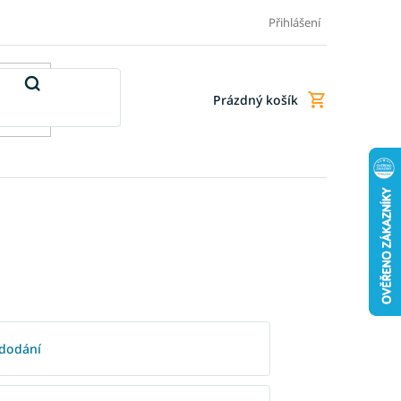
Doprava a platba
Doplňkové služby
Obchodní podmínky
Přihlášení
Prázdný košík
Nákupní
košík
dodání