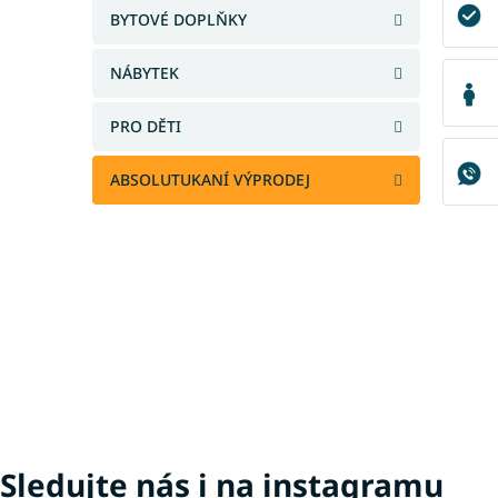
a
BYTOVÉ DOPLŇKY
n
e
NÁBYTEK
l
PRO DĚTI
ABSOLUTUKANÍ VÝPRODEJ
Sledujte nás i na instagramu