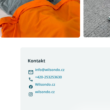
Z
á
p
Kontakt
a
info
@
wilsondo.cz
t
í
+420-253253630
Wilsondo.cz
wilsondo.cz