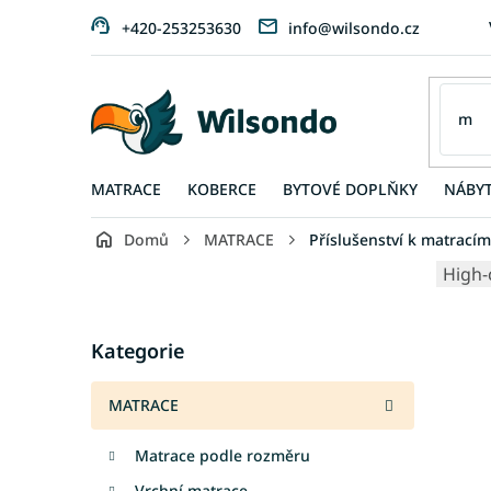
Přejít
+420-253253630
info@wilsondo.cz
na
obsah
MATRACE
KOBERCE
BYTOVÉ DOPLŇKY
NÁBY
Domů
MATRACE
Příslušenství k matracím
P
High-
o
s
Přeskočit
t
Kategorie
kategorie
r
a
MATRACE
n
n
Matrace podle rozměru
í
p
Vrchní matrace