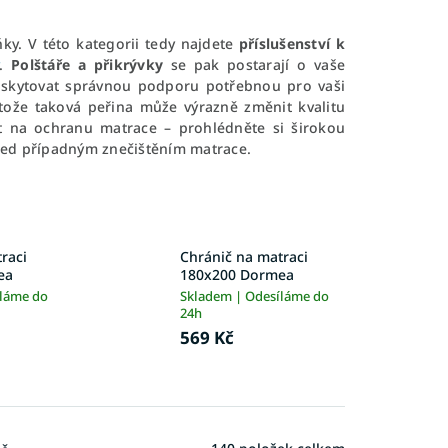
ňky. V této kategorii tedy najdete
příslušenství k
.
Polštáře a přikrývky
se pak postarají o vaše
poskytovat správnou podporu potřebnou pro vaši
otože taková peřina může výrazně změnit kvalitu
 na ochranu matrace – prohlédněte si širokou
 před případným znečištěním matrace.
raci
Chránič na matraci
ea
180x200 Dormea
íláme do
Skladem | Odesíláme do
24h
569 Kč