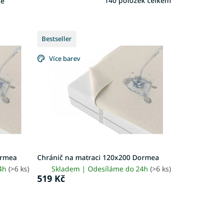
140
položek celkem
ně
Bestseller
Více barev
ormea
Chránič na matraci 120x200 Dormea
24h
(>6 ks)
Skladem | Odesíláme do 24h
(>6 ks)
519 Kč