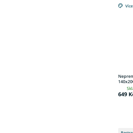
Více
Neprem
140x20
Sk
649 K
Bestse