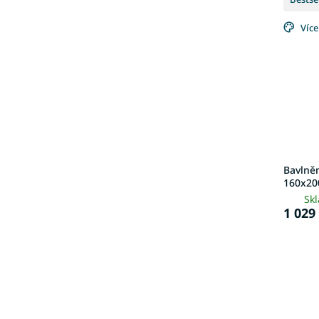
Více
Bavlněn
160x20
Sk
1 029