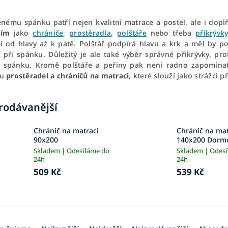
enému spánku patří nejen kvalitní matrace a postel, ale i dopl
cím
jako
chrániče
,
prostěradla
,
polštáře
nebo třeba
přikrývky
í od hlavy až k patě. Polštář podpírá hlavu a krk a měl by 
 při spánku. Důležitý je ale také výběr správné přikrývky, pr
 spánku. Kromě polštáře a peřiny pak není radno zapomínat
ku
prostěradel a chráničů na matraci
, které slouží jako strážci
rodávanější
Chránič na matraci
Chránič na mat
90x200
140x200 Dorm
Skladem | Odesíláme do
Skladem | Odes
24h
24h
509 Kč
539 Kč