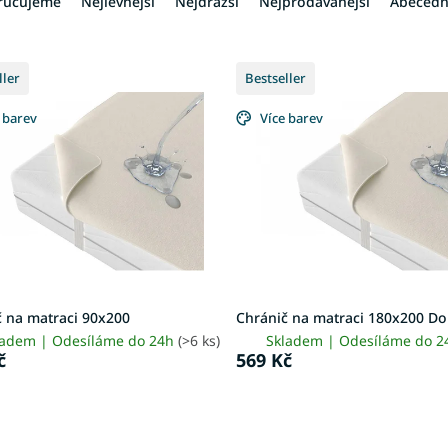
ručujeme
Nejlevnější
Nejdražší
Nejprodávanější
Abeced
ller
Bestseller
 barev
Více barev
č na matraci 90x200
Chránič na matraci 180x200 D
ladem | Odesíláme do 24h
(>6 ks)
Skladem | Odesíláme do 
č
569 Kč