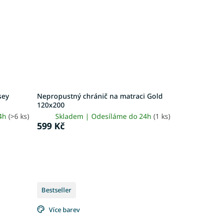
sey
Nepropustný chránič na matraci Gold
120x200
24h
(>6 ks)
Skladem | Odesíláme do 24h
(1 ks)
599 Kč
Bestseller
Více barev