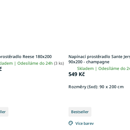
prostěradlo Reese 180x200
Napínací prostěradlo Sante Jer
90x200 - champagne
kladem | Odesíláme do 24h
(3 ks)
č
Skladem | Odesíláme do 
549 Kč
Rozměry (šxd):
90 x 200 cm
ller
Bestseller
Více barev