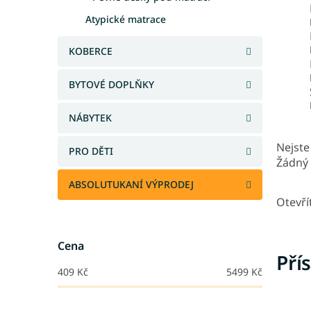
Atypické matrace
KOBERCE
BYTOVÉ DOPLŇKY
NÁBYTEK
Nejste 
PRO DĚTI
Žádný 
ABSOLUTUKANÍ VÝPRODEJ
Otevří
Cena
Pří
409
Kč
5499
Kč