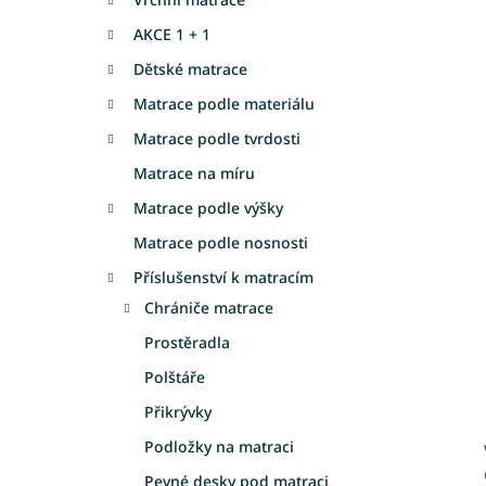
a
AKCE 1 + 1
n
e
Dětské matrace
l
Matrace podle materiálu
Matrace podle tvrdosti
Matrace na míru
Matrace podle výšky
Matrace podle nosnosti
Příslušenství k matracím
Chrániče matrace
Prostěradla
Polštáře
Přikrývky
Podložky na matraci
Pevné desky pod matraci