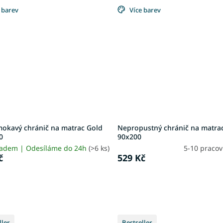
 barev
Více barev
okavý chránič na matrac Gold
Nepropustný chránič na matrac
0
90x200
ladem | Odesíláme do 24h
(>6 ks)
5-10 praco
č
529 Kč
ller
Bestseller