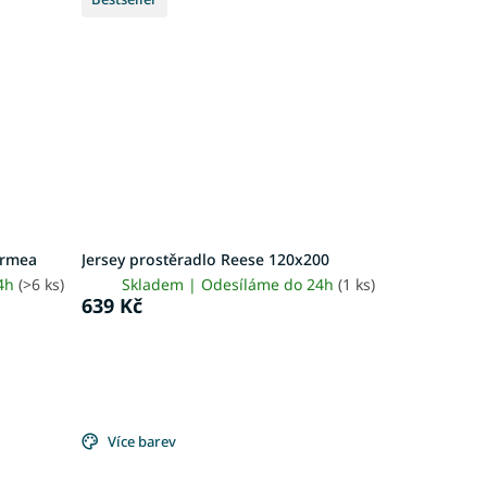
ormea
Jersey prostěradlo Reese 120x200
24h
(>6 ks)
Skladem | Odesíláme do 24h
(1 ks)
639 Kč
Více barev