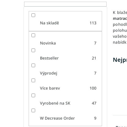
K blaž
matra
Na skladě
113
pohodl
polohu
vašeho
nabíd
Novinka
7
Bestseller
21
Nejp
Výprodej
7
Více barev
100
Vyrobené na SK
47
W Decrease Order
9
Ř
a