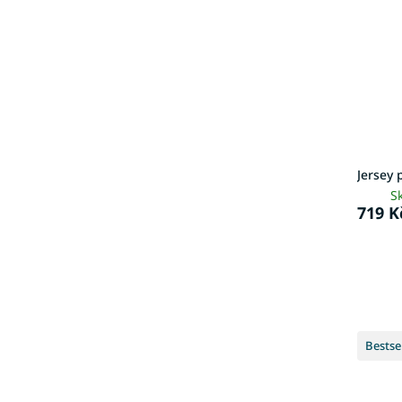
Jersey 
S
719 K
Bestse