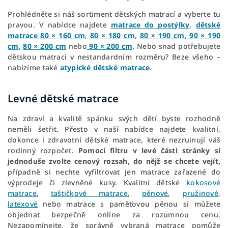
Prohlédněte si náš sortiment dětských matrací a vyberte tu
pravou. V nabídce najdete
matrace do postýlky
,
dětské
matrace 80 × 160 cm
,
80 × 180 cm
,
80
×
190 cm
,
90 × 190
cm
,
80
×
200 cm
nebo
90 × 200 cm
. Nebo snad potřebujete
dětskou matraci v nestandardním rozměru? Beze všeho –
nabízíme také
atypické dětské matrace
.
Levné dětské matrace
Na zdraví a kvalitě spánku svých dětí byste rozhodně
neměli šetřit. Přesto v naší nabídce najdete kvalitní,
dokonce i zdravotní dětské matrace, které nezruinují váš
rodinný rozpočet.
Pomocí filtru v levé části stránky si
jednoduše zvolte cenový rozsah, do nějž se chcete vejít,
případně si nechte vyfiltrovat jen matrace zařazené do
výprodeje či zlevněné kusy. Kvalitní dětské
kokosové
matrace
,
taštičkové matrace
,
pěnové
,
pružinové
,
latexové
nebo matrace s paměťovou pěnou si můžete
objednat bezpečně online za rozumnou cenu.
Nezapomínejte, že správně vybraná matrace pomůže