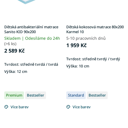
Dětská antibakteriální matrace
Dětská kokosová matrace 80x200
Sanito KID 90x200
Karmel 10
Skladem | Odesíláme do 24h
5-10 pracovních dnů
(>6 ks)
1 959 Kč
2 589 Kč
Tvrdost:
středně tvrdý / tvrdý
Tvrdost:
středně tvrdá / tvrdá
Výška:
10 cm
Výška:
12 cm
Premium
Bestseller
Standard
Bestseller
Více barev
Více barev