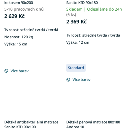
kokosem 90x200
Sanito KID 90x180
5-10 pracovních dnů
Skladem | Odesíláme do 24h
(6 ks)
2 629 Kč
2 369 Kč
Tvrdost:
středně tvrdá / tvrdá
Tvrdost:
středně tvrdá / tvrdá
Nosnost:
120 kg
Výška:
12 cm
Výška:
15 cm
Standard
Více barev
Více barev
Dětská antibakteriální matrace
Dětská pěnová matrace 80x180
Sanito KID 90x190
Andrea 10