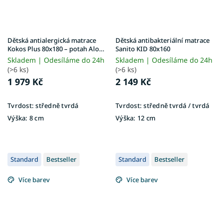
Dětská antialergická matrace
Dětská antibakteriální matrace
Kokos Plus 80x180 – potah Aloe
Sanito KID 80x160
Vera
Skladem | Odesíláme do 24h
Skladem | Odesíláme do 24h
(>6 ks)
(>6 ks)
1 979 Kč
2 149 Kč
Tvrdost:
středně tvrdá
Tvrdost:
středně tvrdá / tvrdá
Výška:
8 cm
Výška:
12 cm
Standard
Bestseller
Standard
Bestseller
Více barev
Více barev