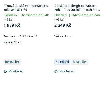
Pěnová dětská matrace Sonto s
Dětská antialergická matrace
kokosem 80x180
Kokos Plus 90x200 – potah Aloe
Vera
Skladem | Odesíláme do 24h
Skladem | Odesíláme do 24h
(>6 ks)
(>6 ks)
1 979 Kč
2 249 Kč
Tvrdost:
měkká / tvrdá
Výška:
8 cm
Výška:
10 cm
Bestseller
Standard
Bestseller
Více barev
Více barev