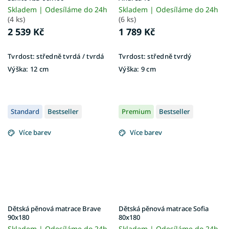
Skladem | Odesíláme do 24h
Skladem | Odesíláme do 24h
(4 ks)
(6 ks)
2 539 Kč
1 789 Kč
Tvrdost:
středně tvrdá / tvrdá
Tvrdost:
středně tvrdý
Výška:
12 cm
Výška:
9 cm
Standard
Bestseller
Premium
Bestseller
Více barev
Více barev
Dětská pěnová matrace Brave
Dětská pěnová matrace Sofia
90x180
80x180
Skladem | Odesíláme do 24h
Skladem | Odesíláme do 24h