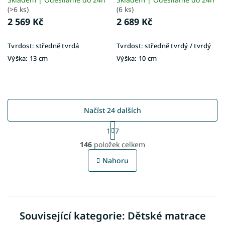
(>6 ks)
(6 ks)
2 569 Kč
2 689 Kč
Tvrdost:
středně tvrdá
Tvrdost:
středně tvrdý / tvrdý
Výška:
13 cm
Výška:
10 cm
Načíst 24 dalších
S
1
7
t
O
r
146
položek celkem
v
á
l
n
Nahoru
á
k
o
d
v
a
á
c
n
í
í
Související kategorie: Dětské matrace
p