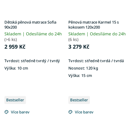
Dětská pěnová matrace Sofia
Pěnová matrace Karmel 15 s
90x200
kokosem 120x200
Skladem | Odesíláme do 24h
Skladem | Odesíláme do 24h
(>6 ks)
(6 ks)
2 959 Kč
3 279 Kč
Tvrdost:
středně tvrdý / tvrdý
Tvrdost:
středně tvrdá / tvrdá
Výška:
10 cm
Nosnost:
120 kg
Výška:
15 cm
Bestseller
Bestseller
Více barev
Více barev