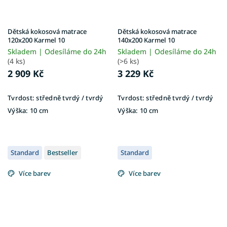
Dětská kokosová matrace
Dětská kokosová matrace
120x200 Karmel 10
140x200 Karmel 10
Skladem | Odesíláme do 24h
Skladem | Odesíláme do 24h
(4 ks)
(>6 ks)
2 909 Kč
3 229 Kč
Tvrdost:
středně tvrdý / tvrdý
Tvrdost:
středně tvrdý / tvrdý
Výška:
10 cm
Výška:
10 cm
Standard
Bestseller
Standard
Více barev
Více barev