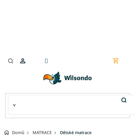
Přejít
na
obsah
Nákupní
košík
Domů
MATRACE
Dětské matrace