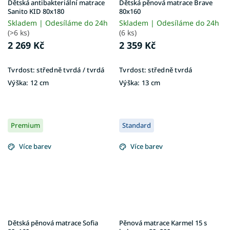
Dětská antibakteriální matrace
Dětská pěnová matrace Brave
Sanito KID 80x180
80x160
Skladem | Odesíláme do 24h
Skladem | Odesíláme do 24h
(>6 ks)
(6 ks)
2 269 Kč
2 359 Kč
Tvrdost:
středně tvrdá / tvrdá
Tvrdost:
středně tvrdá
Výška:
12 cm
Výška:
13 cm
Premium
Standard
Více barev
Více barev
Dětská pěnová matrace Sofia
Pěnová matrace Karmel 15 s