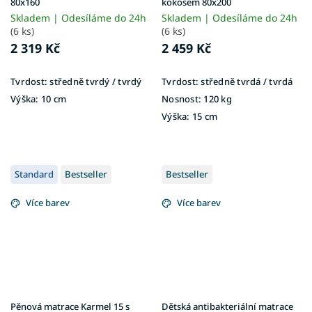
80x160
kokosem 80x200
Skladem | Odesíláme do 24h
Skladem | Odesíláme do 24h
(6 ks)
(6 ks)
2 319 Kč
2 459 Kč
Tvrdost:
středně tvrdý / tvrdý
Tvrdost:
středně tvrdá / tvrdá
Výška:
10 cm
Nosnost:
120 kg
Výška:
15 cm
Standard
Bestseller
Bestseller
Více barev
Více barev
Pěnová matrace Karmel 15 s
Dětská antibakteriální matrace