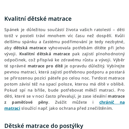
Kvalitní dětské matrace
Spánek je důležitou součástí života vašich ratolestí – děti
totiž v posteli tráví mnohem víc času než dospělí. Kvůli
delšímu spánku a častému podřimování je tedy nezbytné,
aby
dětská matrace
vyhovovala potřebám dítěte při jeho
vývoji.
Kvalitní dětská matrace
pak zajistí plnohodnotný
odpočinek, což přispívá ke zdravému růstu a vývoji. Výběr
té správné
matrace pro dítě
je opravdu důležitý. Vybírejte
pevnou matraci, která zajistí potřebnou podporu a postará
se přirozenou pozici páteře po celou noc. Tvrdost matrace
potom závisí též na spací poloze, kterou má dítě v oblibě.
Pokud spí na břiše, bude potřebovat měkčí matraci. Pro
děti, které se v noci často převalují, je zase ideální
matrace
z paměťové pěny
. Zvážit můžete i
chránič na
matraci
sloužící např. jako ochrana před znečištěním.
Dětské matrace do postýlky