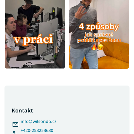
Z
á
p
a
Kontakt
t
í
info
@
wilsondo.cz
+420-253253630