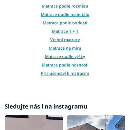
r
v
Matrace podle rozměru
k
Matrace podle materiálu
y
v
Matrace podle tvrdosti
ý
Matrace 1 + 1
p
i
Vrchní matrace
s
Matrace na míru
u
Matrace podle výšky
Matrace podle nosnosti
Příslušenství k matracím
Atypické matrace
Matrace ostatní
Sledujte nás i na instagramu