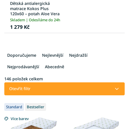
Dětská antialergická
matrace Kokos Plus
120x60 – potah Aloe Vera
Skladem | Odesíláme do 24h
1 279 Kč
Ř
a
Doporučujeme
Nejlevnější
Nejdražší
z
e
Nejprodávanější
Abecedně
n
í
146
položek celkem
p
Otevřít filtr
r
o
V
d
Standard
Bestseller
ý
u
p
k
Více barev
i
t
s