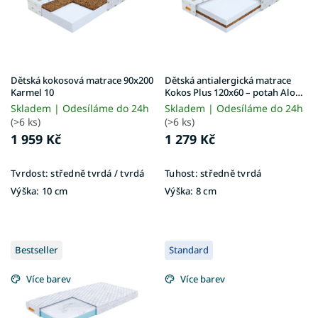
ů
p
r
o
d
u
Dětská kokosová matrace 90x200
Dětská antialergická matrace
k
Karmel 10
Kokos Plus 120x60 – potah Aloe
Vera
t
Skladem | Odesíláme do 24h
Skladem | Odesíláme do 24h
ů
(>6 ks)
(>6 ks)
1 959 Kč
1 279 Kč
Tvrdost:
středně tvrdá / tvrdá
Tuhost:
středně tvrdá
Výška:
10 cm
Výška:
8 cm
Bestseller
Standard
Více barev
Více barev