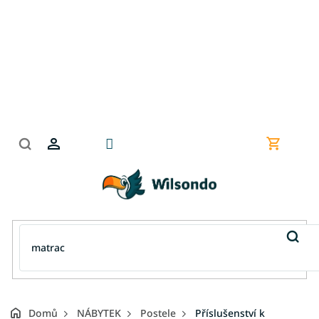
Přejít
na
obsah
Nákupní
košík
Domů
NÁBYTEK
Postele
Příslušenství k