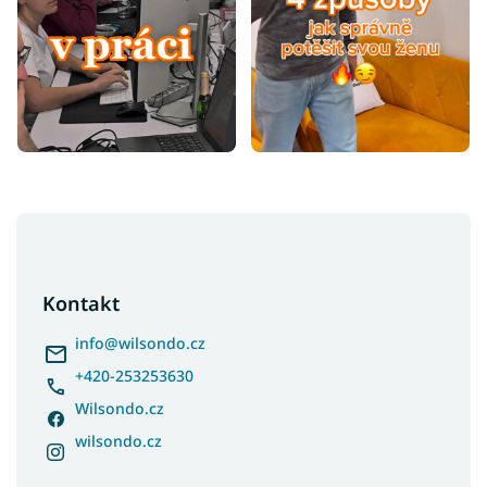
Z
á
p
a
Kontakt
t
í
info
@
wilsondo.cz
+420-253253630
Wilsondo.cz
wilsondo.cz