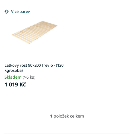
V
d
ý
Více barev
u
p
k
i
t
s
ů
p
r
o
d
u
Laťkový rošt 90×200 Trevio - (120
k
kg/osoba)
t
Skladem
(>6 ks)
ů
1 019 Kč
1
položek celkem
O
v
l