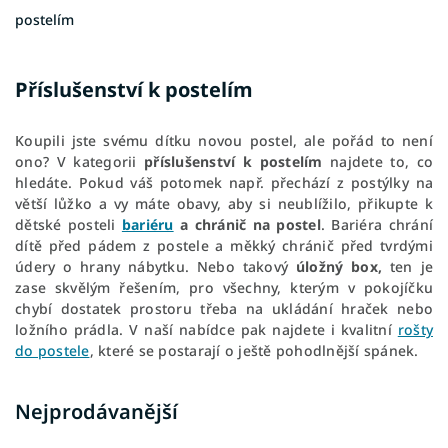
postelím
Příslušenství k postelím
Koupili jste svému dítku novou postel, ale pořád to není
ono? V kategorii
příslušenství k postelím
najdete to, co
hledáte. Pokud váš potomek např. přechází z postýlky na
větší lůžko a vy máte obavy, aby si neublížilo, přikupte k
dětské posteli
bariéru
a chránič na postel
. Bariéra chrání
dítě před pádem z postele a měkký chránič před tvrdými
údery o hrany nábytku. Nebo takový
úložný box,
ten je
zase skvělým řešením, pro všechny, kterým v pokojíčku
chybí dostatek prostoru třeba na ukládání hraček nebo
ložního prádla. V naší nabídce pak najdete i kvalitní
rošty
do postele
, které se postarají o ještě pohodlnější spánek.
Nejprodávanější