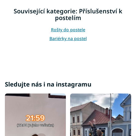
á
d
Související kategorie: Příslušenství k
a
postelím
c
í
p
Rošty do postele
r
Bariérky na postel
v
k
y
v
ý
p
i
s
Sledujte nás i na instagramu
u