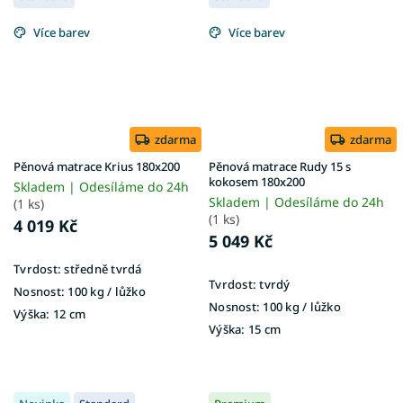
Více barev
Více barev
zdarma
zdarma
Pěnová matrace Krius 180x200
Pěnová matrace Rudy 15 s
kokosem 180x200
Skladem | Odesíláme do 24h
Skladem | Odesíláme do 24h
(1 ks)
(1 ks)
4 019 Kč
5 049 Kč
Tvrdost:
středně tvrdá
Tvrdost:
tvrdý
Nosnost:
100 kg​​​​​ / lůžko
Nosnost:
100 kg ​​​​​/ lůžko
Výška:
12 cm
Výška:
15 cm