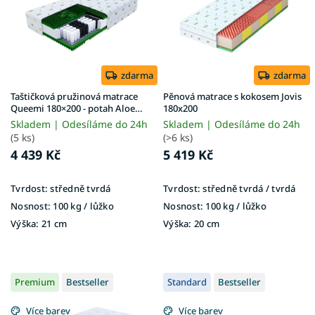
i
t
s
ů
p
r
o
d
zdarma
zdarma
u
Taštičková pružinová matrace
Pěnová matrace s kokosem Jovis
k
Queemi 180×200 - potah Aloe
180x200
Vera
t
Skladem | Odesíláme do 24h
Skladem | Odesíláme do 24h
ů
(5 ks)
(>6 ks)
4 439 Kč
5 419 Kč
Tvrdost:
středně tvrdá
Tvrdost:
středně tvrdá / tvrdá
Nosnost:
100 kg​​​​​ / lůžko
Nosnost:
100 kg ​​​​​/ lůžko
Výška:
21 cm
Výška:
20 cm
Premium
Bestseller
Standard
Bestseller
Více barev
Více barev