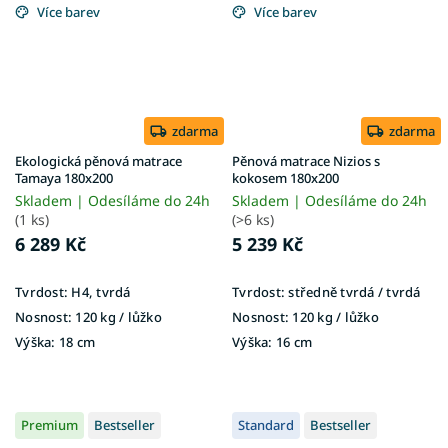
Více barev
Více barev
zdarma
zdarma
Ekologická pěnová matrace
Pěnová matrace Nizios s
Tamaya 180x200
kokosem 180x200
Skladem | Odesíláme do 24h
Skladem | Odesíláme do 24h
(1 ks)
(>6 ks)
6 289 Kč
5 239 Kč
Tvrdost:
H4, tvrdá
Tvrdost:
středně tvrdá / tvrdá
Nosnost:
120 kg / lůžko
Nosnost:
120 kg ​​​​​/ lůžko
Výška:
18 cm
Výška:
16 cm
Premium
Bestseller
Standard
Bestseller