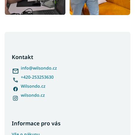
Z
á
p
a
Kontakt
t
í
info
@
wilsondo.cz
+420-253253630
Wilsondo.cz
wilsondo.cz
Informace pro vás
Vše o nákupu