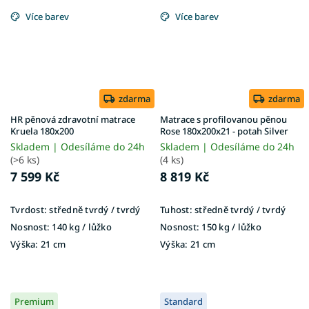
Více barev
Více barev
zdarma
zdarma
HR pěnová zdravotní matrace
Matrace s profilovanou pěnou
Kruela 180x200
Rose 180x200x21 - potah Silver
Skladem | Odesíláme do 24h
Skladem | Odesíláme do 24h
(>6 ks)
(4 ks)
7 599 Kč
8 819 Kč
Tvrdost:
středně tvrdý / tvrdý
Tuhost:
středně tvrdý / tvrdý
Nosnost:
140 kg / lůžko
Nosnost:
150 kg / lůžko
Výška:
21 cm
Výška:
21 cm
Premium
Standard