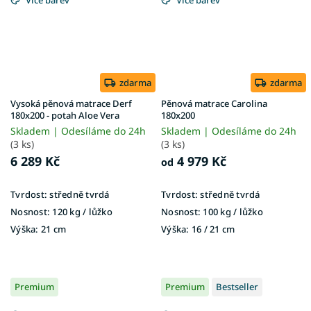
zdarma
zdarma
Vysoká pěnová matrace Derf
Pěnová matrace Carolina
180x200 - potah Aloe Vera
180x200
Skladem | Odesíláme do 24h
Skladem | Odesíláme do 24h
(3 ks)
(3 ks)
6 289 Kč
4 979 Kč
od
Tvrdost:
středně tvrdá
Tvrdost:
středně tvrdá
Nosnost:
120 kg​​​​​ / lůžko
Nosnost:
100 kg ​​​​​/ lůžko
Výška:
21 cm
Výška:
16 / 21 cm
Premium
Premium
Bestseller