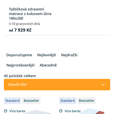
Taštičková zdravotní
matrace s kokosem Gina
180x200
5-10 pracovních dnů
7 929 Kč
od
Ř
a
Doporučujeme
Nejlevnější
Nejdražší
z
e
Nejprodávanější
Abecedně
n
í
45
položek celkem
p
Otevřít filtr
r
o
V
d
Standard
Bestseller
Standard
Bestseller
ý
u
p
k
Více barev
Více barev