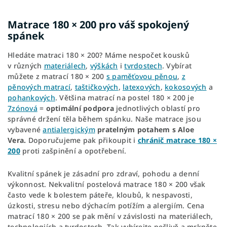
Matrace 180 × 200 pro váš spokojený
spánek
Hledáte matraci 180 × 200? Máme nespočet kousků
v různých
materiálech
,
výškách
i
tvrdostech
. Vybírat
můžete z matrací 180 × 200
s paměťovou pěnou
,
z
pěnových matrací
,
taštičkových
,
latexových
,
kokosových
a
pohankových
. Většina matrací na postel 180 × 200 je
7zónová
=
optimální podpora
jednotlivých oblastí pro
správné držení těla během spánku. Naše matrace jsou
vybavené
antialergickým
pratelným potahem s Aloe
Vera.
Doporučujeme pak přikoupit i
chránič matrace 180 ×
200
proti zašpinění a opotřebení.
Kvalitní spánek je zásadní pro zdraví, pohodu a denní
výkonnost. Nekvalitní postelová matrace 180 × 200 však
často vede k bolestem páteře, kloubů, k nespavosti,
úzkosti, stresu nebo dýchacím potížím a alergiím. Cena
matrací 180 × 200 se pak mění v závislosti na materiálech,
technologiích a tvrdostech. Tak vybírejte pečlivě a mrkněte