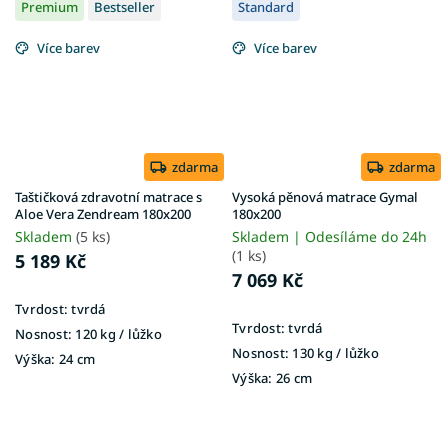
Premium
Bestseller
Standard
Více barev
Více barev
zdarma
zdarma
Taštičková zdravotní matrace s
Vysoká pěnová matrace Gymal
Aloe Vera Zendream 180x200
180x200
Skladem
(5 ks)
Skladem | Odesíláme do 24h
(1 ks)
5 189 Kč
7 069 Kč
Tvrdost:
tvrdá
Tvrdost:
tvrdá
Nosnost:
120 kg / lůžko
Nosnost:
130 kg ​​​​​/ lůžko
Výška:
24 cm
Výška:
26 cm