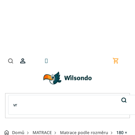
Přejít
na
obsah
Nákupní
košík
Domů
MATRACE
Matrace podle rozměru
180 ×