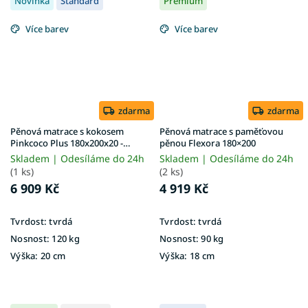
Novinka
Standard
Premium
Více barev
Více barev
zdarma
zdarma
Pěnová matrace s kokosem
Pěnová matrace s paměťovou
Pinkcoco Plus 180x200x20 -
pěnou Flexora 180×200
potah Aloe Vera
Skladem | Odesíláme do 24h
Skladem | Odesíláme do 24h
(1 ks)
(2 ks)
6 909 Kč
4 919 Kč
Tvrdost:
tvrdá
Tvrdost:
tvrdá
Nosnost:
120 kg
Nosnost:
90 kg
Výška:
20 cm
Výška:
18 cm