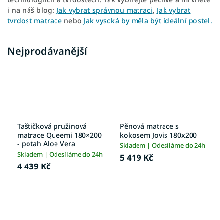
i na náš blog:
Jak vybrat správnou matraci
,
Jak vybrat
tvrdost matrace
nebo
Jak vysoká by měla být ideální postel.
Nejprodávanější
Taštičková pružinová
Pěnová matrace s
matrace Queemi 180×200
kokosem Jovis 180x200
- potah Aloe Vera
Skladem | Odesíláme do 24h
Skladem | Odesíláme do 24h
5 419 Kč
4 439 Kč