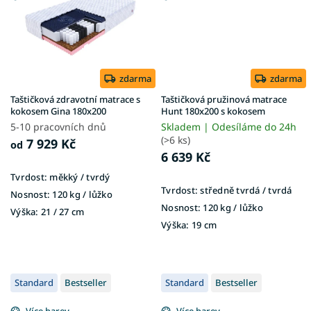
zdarma
zdarma
Taštičková zdravotní matrace s
Taštičková pružinová matrace
kokosem Gina 180x200
Hunt 180x200 s kokosem
5-10 pracovních dnů
Skladem | Odesíláme do 24h
(>6 ks)
7 929 Kč
od
6 639 Kč
Tvrdost:
měkký / tvrdý
Tvrdost:
středně tvrdá / tvrdá
Nosnost:
120 kg ​​​​​/ lůžko
Nosnost:
120 kg ​​​​​/ lůžko
Výška:
21 / 27 cm
Výška:
19 cm
Standard
Bestseller
Standard
Bestseller
Více barev
Více barev