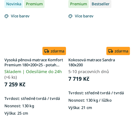
Novinka
Premium
Premium
Bestseller
Více barev
Více barev
zdarma
zdarma
Vysoká pěnová matrace Komfort
Kokosová matrace Sandra
Premium 180×200×25 - potah
180x200
Exclusive Premium
Skladem | Odesíláme do 24h
5-10 pracovních dnů
(>6 ks)
7 719 Kč
7 259 Kč
Tvrdost:
středně tvrdá / tvrdá
Tvrdost:
středně tvrdá / tvrdá
Nosnost:
130 kg / lůžko
Nosnost:
130 kg
Výška:
21 cm
Výška:
25 cm