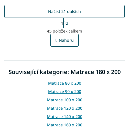
Načíst 21 dalších
S
1
2
t
O
r
45
položek celkem
v
á
l
n
Nahoru
á
k
o
d
v
a
á
c
n
í
í
Související kategorie: Matrace 180 x 200
p
r
v
Matrace 80 x 200
k
Matrace 90 x 200
y
v
Matrace 100 x 200
ý
Matrace 120 x 200
p
i
Matrace 140 x 200
s
Matrace 160 x 200
u