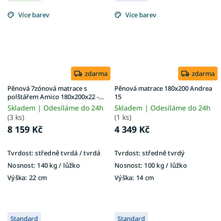
Více barev
Více barev
zdarma
zdarma
Pěnová 7zónová matrace s
Pěnová matrace 180x200 Andrea
polštářem Amico 180x200x22 -
15
potah Silver
Skladem | Odesíláme do 24h
Skladem | Odesíláme do 24h
(3 ks)
(1 ks)
8 159 Kč
4 349 Kč
Tvrdost:
středně tvrdá / tvrdá
Tvrdost:
středně tvrdý
Nosnost:
140 kg​​​​​ / lůžko
Nosnost:
100 kg ​​​​​/ lůžko
Výška:
22 cm
Výška:
14 cm
Standard
Standard