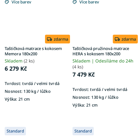
Více barev
Více barev
zdarma
zdarma
Taštičková matrace s kokosem
Taštičková pružinová matrace
Memora 180x200
HERA s kokosem 180x200
Skladem
(2 ks)
Skladem | Odesíláme do 24h
(4 ks)
6 279 Kč
7 479 Kč
Tvrdost:
tvrdá / velmi tvrdá
Tvrdost:
tvrdá / velmi tvrdá
Nosnost:
130 kg / lůžko
Nosnost:
130 kg​​​​​ / lůžko
Výška:
21 cm
Výška:
21 cm
Standard
Standard