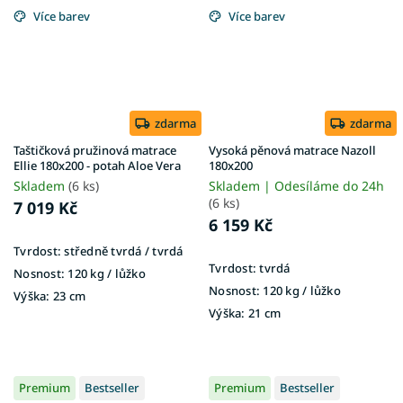
Více barev
Více barev
zdarma
zdarma
Taštičková pružinová matrace
Vysoká pěnová matrace Nazoll
Ellie 180x200 - potah Aloe Vera
180x200
Skladem
(6 ks)
Skladem | Odesíláme do 24h
(6 ks)
7 019 Kč
6 159 Kč
Tvrdost:
středně tvrdá / tvrdá
Tvrdost:
tvrdá
Nosnost:
120 kg ​​​​​/ lůžko
Nosnost:
120 kg​​​​​ / lůžko
Výška:
23 cm
Výška:
21 cm
Premium
Bestseller
Premium
Bestseller