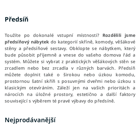
Předsíň
Toužíte po dokonalé vstupní místnosti?
Rozdělili
jsme
předsíňový nábytek
do kategorií skříně, komody, věšákové
stěny a předsíňové sestavy.
Obklopte se nábytkem, který
bude působit příjemně a vnese do vašeho domova řád a
systém. Můžete si vybrat z praktických věšákových stěn se
zrcadlem nebo bez zrcadla v různých barvách. Předsíň
můžete doplnit také o širokou nebo úzkou komodu,
prostornou šatní skříň s posuvnými dveřmi nebo úzkou s
klasickým otevíráním. Záleží jen na vašich prioritách a
nárocích na úložné prostory, estetično a další faktory
související s výběrem té pravé výbavy do předsíně.
Nejprodávanější