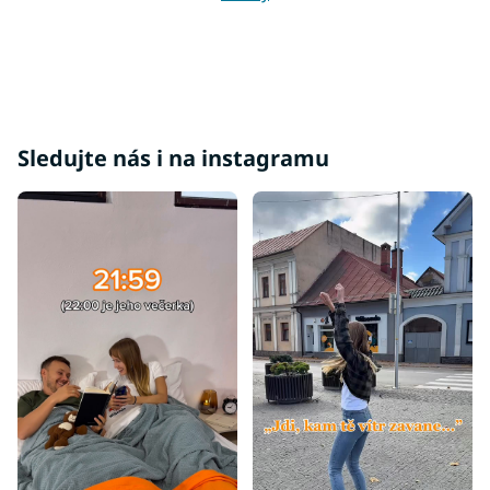
s
u
Sledujte nás i na instagramu