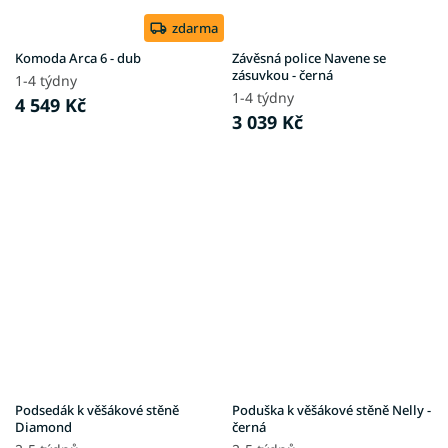
zdarma
Komoda Arca 6 - dub
Závěsná police Navene se
zásuvkou - černá
1-4 týdny
1-4 týdny
4 549 Kč
3 039 Kč
Podsedák k věšákové stěně
Poduška k věšákové stěně Nelly -
Diamond
černá