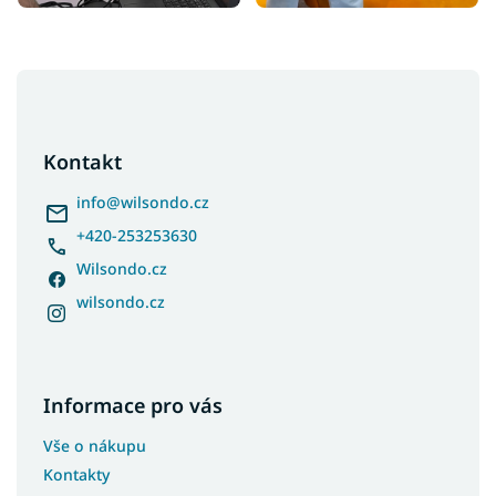
Z
á
p
a
Kontakt
t
í
info
@
wilsondo.cz
+420-253253630
Wilsondo.cz
wilsondo.cz
Informace pro vás
Vše o nákupu
Kontakty