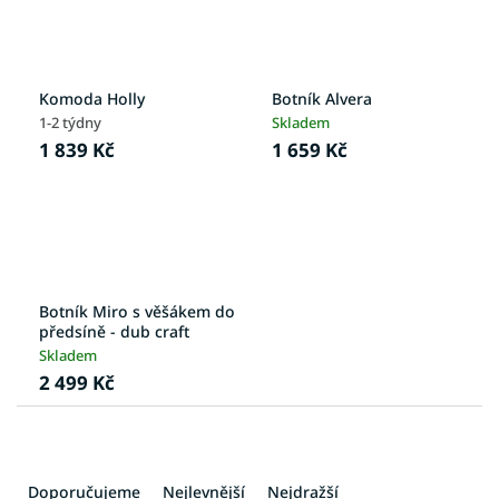
Komoda Holly
Botník Alvera
1-2 týdny
Skladem
1 839 Kč
1 659 Kč
Botník Miro s věšákem do
předsíně - dub craft
Skladem
2 499 Kč
Ř
a
Doporučujeme
Nejlevnější
Nejdražší