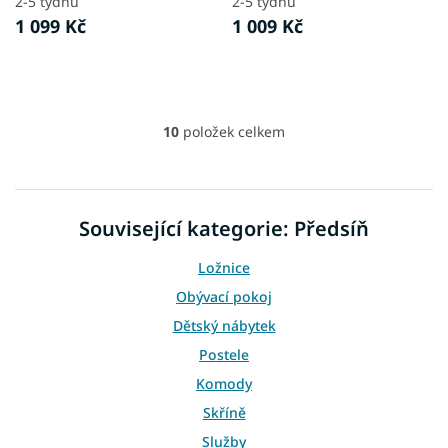
2-5 týdnů
2-5 týdnů
1 099 Kč
1 009 Kč
10
položek celkem
O
v
l
á
d
Související kategorie: Předsíň
a
c
Ložnice
í
p
Obývací pokoj
r
Dětský nábytek
v
k
Postele
y
Komody
v
ý
Skříně
p
i
Služby