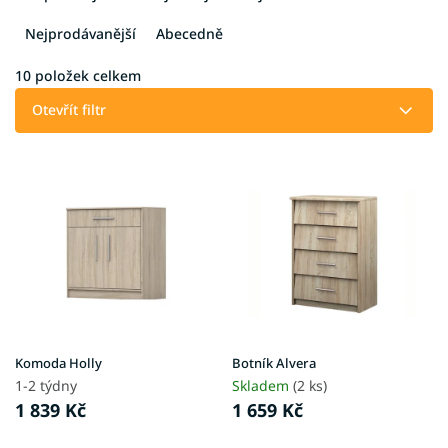
z
e
Nejprodávanější
Abecedně
n
í
10
položek celkem
p
Otevřít filtr
r
o
V
d
ý
u
p
k
i
t
s
ů
p
r
o
d
u
Komoda Holly
Botník Alvera
k
1-2 týdny
Skladem
(2 ks)
t
1 839 Kč
1 659 Kč
ů