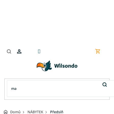
Přejít
na
obsah
Nákupní
košík
Domů
NÁBYTEK
Předsíň