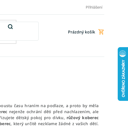
Doprava a platba
Doplňkové služby
Obchodní podmínky
Přihlášení
Prázdný košík
Nákupní
košík
spoustu času hraním na podlaze, a proto by měla
rec
nejenže ochrání děti před nachlazením, ale
řizujete dětský pokoj pro dívku,
růžový koberec
berec
, který určitě nezklame žádné z vašich dětí.