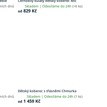
Febie
Černobílý kulatý dětský koberec Míč
vních dnů
Skladem | Odesíláme do 24h
(>6 ks)
829 Kč
od
Dětský koberec s třásněmi Chmurka
vních dnů
Skladem | Odesíláme do 24h
(1 ks)
1 459 Kč
od