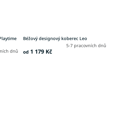
Playtime
Béžový designový koberec Leo
5-7 pracovních dnů
1 179 Kč
vních dnů
od