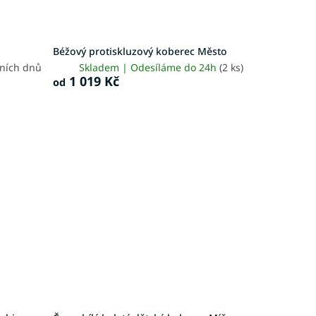
Béžový protiskluzový koberec Město
vních dnů
Skladem | Odesíláme do 24h
(2 ks)
1 019 Kč
od