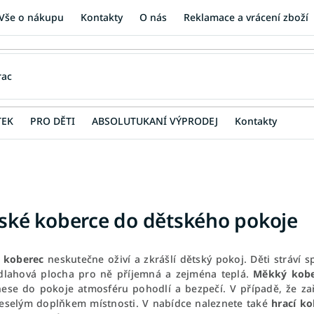
Vše o nákupu
Kontakty
O nás
Reklamace a vrácení zboží
TEK
PRO DĚTI
ABSOLUTUKANÍ VÝPRODEJ
Kontakty
ské koberce do dětského pokoje
 koberec
neskutečne oživí a zkrášlí dětský pokoj.
Děti stráví 
dlahová plocha pro ně příjemná a zejména teplá.
Měkký kobe
nese do pokoje atmosféru pohodlí a bezpečí. V případě, že za
eselým doplňkem místnosti. V nabídce naleznete také
hrací ko