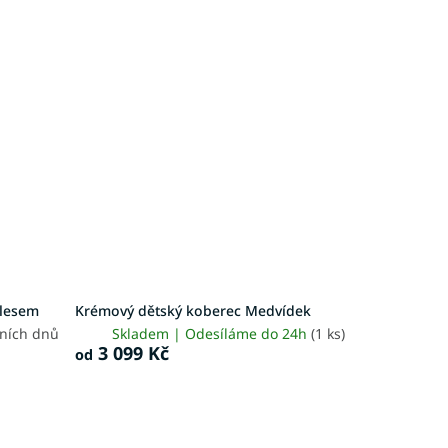
 lesem
Krémový dětský koberec Medvídek
vních dnů
Skladem | Odesíláme do 24h
(1 ks)
3 099 Kč
od