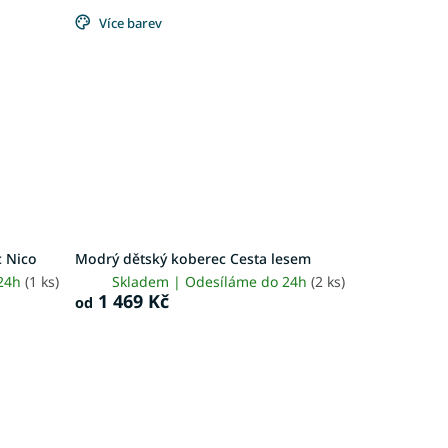
Více barev
 Nico
Modrý dětský koberec Cesta lesem
 24h
(1 ks)
Skladem | Odesíláme do 24h
(2 ks)
1 469 Kč
od