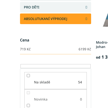
s
o
p
d
PRO DĚTI
r
u
o
k
ABSOLUTUKANÍ VÝPRODEJ
d
t
u
ů
k
t
Cena
Modro-
ů
Johan
719
Kč
6199
Kč
1 3
od
Na skladě
54
Novinka
0