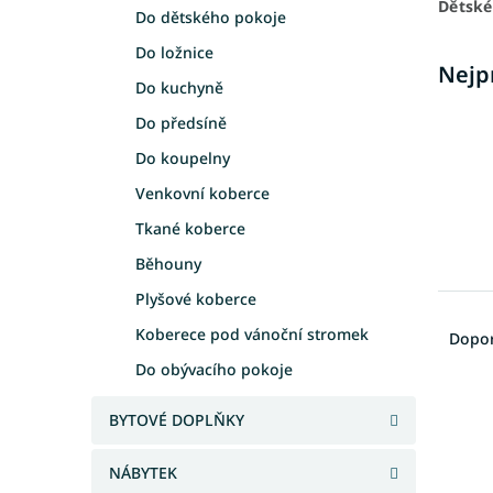
Dětské
a
Do dětského pokoje
n
Do ložnice
e
Nejp
Do kuchyně
l
Do předsíně
Do koupelny
Venkovní koberce
Tkané koberce
Běhouny
Plyšové koberce
Ř
a
Koberece pod vánoční stromek
Dopo
z
Do obývacího pokoje
e
V
n
BYTOVÉ DOPLŇKY
ý
í
p
p
NÁBYTEK
i
r