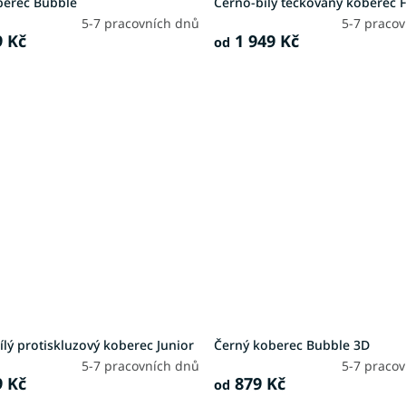
berec Bubble
Černo-bílý tečkovaný koberec 
5-7 pracovních dnů
5-7 praco
 Kč
1 949 Kč
od
lý protiskluzový koberec Junior
Černý koberec Bubble 3D
5-7 pracovních dnů
5-7 praco
 Kč
879 Kč
od