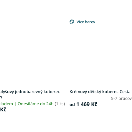
Více barev
plyšový jednobarevný koberec
Krémový dětský koberec Cesta
n
5-7 praco
1 469 Kč
kladem | Odesíláme do 24h
(1 ks)
od
 Kč