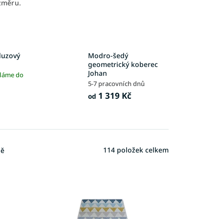
ozměru.
luzový
Modro-šedý
geometrický koberec
Johan
íláme do
5-7 pracovních dnů
1 319 Kč
od
114
položek celkem
ně