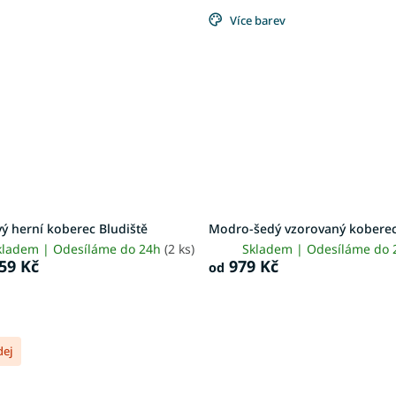
Více barev
ý herní koberec Bludiště
Modro-šedý vzorovaný koberec
kladem | Odesíláme do 24h
(2 ks)
Skladem | Odesíláme do
59 Kč
979 Kč
od
dej