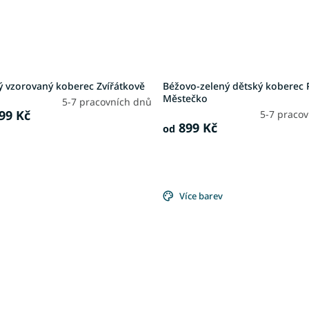
ý vzorovaný koberec Zvířátkově
Béžovo-zelený dětský koberec 
Městečko
5-7 pracovních dnů
99 Kč
5-7 praco
899 Kč
od
Více barev