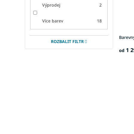
Výprodej
2
Více barev
18
Barevn
ROZBALIT FILTR
1 2
od