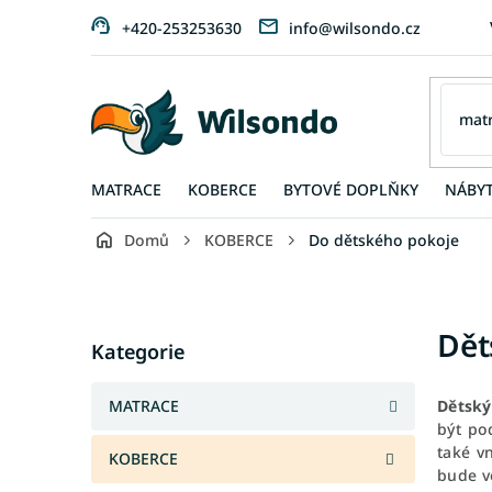
Přejít
+420-253253630
info@wilsondo.cz
na
obsah
MATRACE
KOBERCE
BYTOVÉ DOPLŇKY
NÁBY
Domů
KOBERCE
Do dětského pokoje
P
o
s
Přeskočit
Dět
t
Kategorie
kategorie
r
a
MATRACE
Dětský
n
být po
n
také v
KOBERCE
í
bude v
p