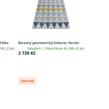
ířátka
Barevný geometrický koberec Nordic
 24h
(2 ks)
Skladem | Odesíláme do 24h
(3 ks)
2 739 Kč
Výprodej