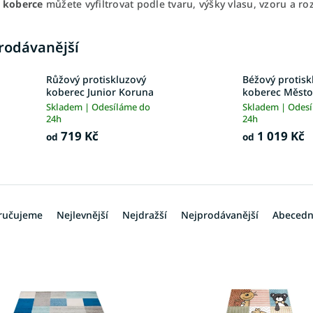
 koberce
můžete vyfiltrovat podle tvaru, výšky vlasu, vzoru a r
rodávanější
Růžový protiskluzový
Béžový protisk
koberec Junior Koruna
koberec Město
Skladem | Odesíláme do
Skladem | Odes
24h
24h
719 Kč
1 019 Kč
od
od
ručujeme
Nejlevnější
Nejdražší
Nejprodávanější
Abeced