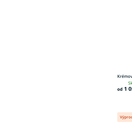
Krémov
S
1 0
od
Výpro