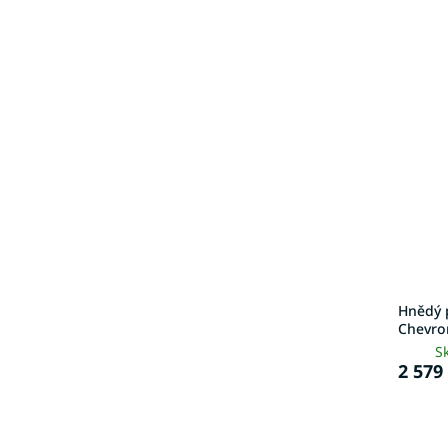
Hnědý 
Chevro
S
2 579