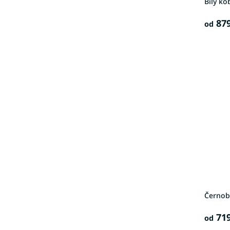
Bílý ko
879
od
Černobí
719
od