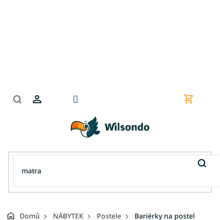
Přejít
na
obsah
Nákupní
košík
Domů
NÁBYTEK
Postele
Bariérky na postel