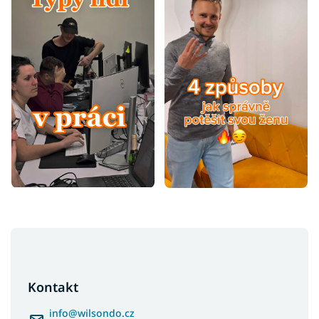
Z
á
p
a
Kontakt
t
í
info
@
wilsondo.cz