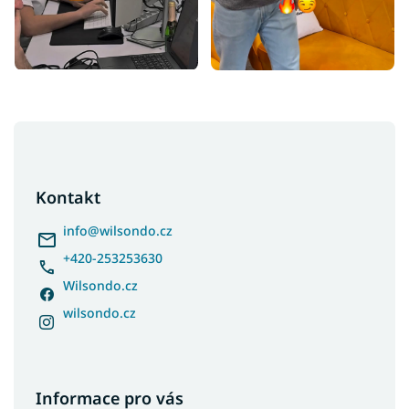
Z
á
p
a
Kontakt
t
í
info
@
wilsondo.cz
+420-253253630
Wilsondo.cz
wilsondo.cz
Informace pro vás