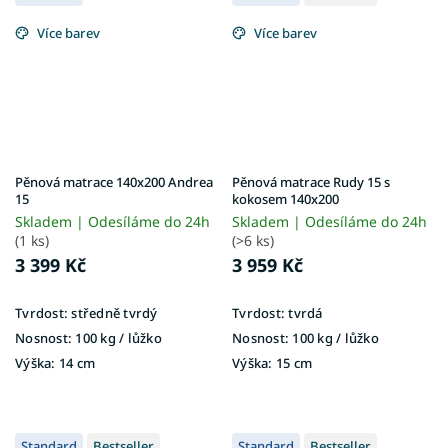
Více barev
Více barev
Pěnová matrace 140x200 Andrea
Pěnová matrace Rudy 15 s
15
kokosem 140x200
Skladem | Odesíláme do 24h
Skladem | Odesíláme do 24h
(1 ks)
(>6 ks)
3 399 Kč
3 959 Kč
Tvrdost:
středně tvrdý
Tvrdost:
tvrdá
Nosnost:
100 kg ​​​​​/ lůžko
Nosnost:
100 kg​​​​​ / lůžko
Výška:
14 cm
Výška:
15 cm
Standard
Bestseller
Standard
Bestseller