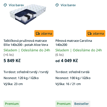
Více barev
Více barev
zdarma
zdarma
Taštičková pružinová matrace
Pěnová matrace Carolina
Ellie 140x200 - potah Aloe Vera
140x200
Skladem | Odesíláme do 24h
Skladem | Odesíláme do 24h
(>6 ks)
(6 ks)
5 849 Kč
4 049 Kč
od
Tvrdost:
středně tvrdý / tvrdý
Tvrdost:
středně tvrdá
Nosnost:
120 kg ​​​​​/ lůžko
Nosnost:
100 kg​​​​​ / lůžko
Výška:
23 cm
Výška:
16 / 21 cm
Premium
Premium
Bestseller