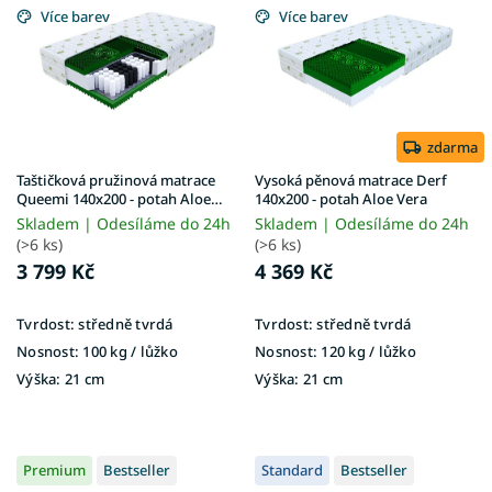
p
k
Více barev
Více barev
i
t
s
ů
p
r
o
d
zdarma
u
Taštičková pružinová matrace
Vysoká pěnová matrace Derf
k
Queemi 140x200 - potah Aloe
140x200 - potah Aloe Vera
Vera
t
Skladem | Odesíláme do 24h
Skladem | Odesíláme do 24h
ů
(>6 ks)
(>6 ks)
3 799 Kč
4 369 Kč
Tvrdost:
středně tvrdá
Tvrdost:
středně tvrdá
Nosnost:
100 kg ​​​​​/ lůžko
Nosnost:
120 kg ​​​​​/ lůžko
Výška:
21 cm
Výška:
21 cm
Premium
Bestseller
Standard
Bestseller