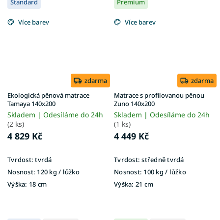
Standard
Premium
Více barev
Více barev
zdarma
zdarma
Ekologická pěnová matrace
Matrace s profilovanou pěnou
Tamaya 140x200
Zuno 140x200
Skladem | Odesíláme do 24h
Skladem | Odesíláme do 24h
(2 ks)
(1 ks)
4 829 Kč
4 449 Kč
Tvrdost:
tvrdá
Tvrdost:
středně tvrdá
Nosnost:
120 kg / lůžko
Nosnost:
100 kg / lůžko
Výška:
18 cm
Výška:
21 cm