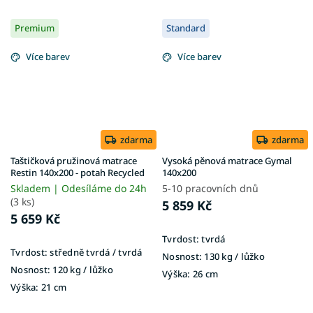
Premium
Standard
Více barev
Více barev
zdarma
zdarma
Taštičková pružinová matrace
Vysoká pěnová matrace Gymal
Restin 140x200 - potah Recycled
140x200
Skladem | Odesíláme do 24h
5-10 pracovních dnů
(3 ks)
5 859 Kč
5 659 Kč
Tvrdost:
tvrdá
Tvrdost:
středně tvrdá / tvrdá
Nosnost:
130 kg ​​​​​/ lůžko
Nosnost:
120 kg / lůžko
Výška:
26 cm
Výška:
21 cm