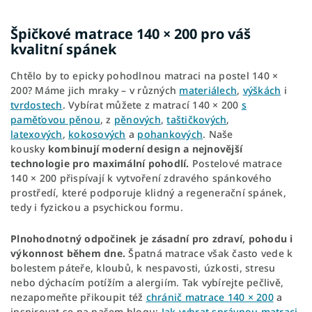
Špičkové matrace 140 × 200 pro váš
kvalitní spánek
Chtělo by to epicky pohodlnou matraci na postel 140 ×
200? Máme jich mraky – v různých
materiálech
,
výškách
i
tvrdostech
. Vybírat můžete z matrací 140 × 200
s
paměťovou pěnou
, z
pěnových
,
taštičkových
,
latexových
,
kokosových
a
pohankových
. Naše
kousky
kombinují moderní design a nejnovější
technologie
pro maximální pohodlí.
Postelové matrace
140 × 200 přispívají k vytvoření zdravého spánkového
prostředí, které podporuje klidný a regenerační spánek,
tedy i fyzickou a psychickou formu.
Plnohodnotný odpočinek je zásadní pro zdraví, pohodu i
výkonnost během dne.
Špatná matrace však často vede k
bolestem páteře, kloubů, k nespavosti, úzkosti, stresu
nebo dýchacím potížím a alergiím. Tak vybírejte pečlivě,
nezapomeňte přikoupit též
chránič matrace 140 × 200
a
inspirovat se na našem blogu:
Jak vybrat správnou matraci
,