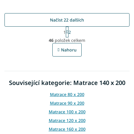
Načíst 22 dalších
S
1
2
t
O
r
46
položek celkem
v
á
l
n
Nahoru
á
k
o
d
v
a
á
c
n
í
í
Související kategorie: Matrace 140 x 200
p
r
v
Matrace 80 x 200
k
Matrace 90 x 200
y
v
Matrace 100 x 200
ý
Matrace 120 x 200
p
i
Matrace 160 x 200
s