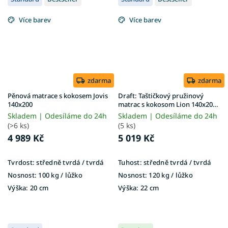
Více barev
Více barev
zdarma
zdarma
Pěnová matrace s kokosem Jovis
Draft: Taštičkový pružinový
140x200
matrac s kokosom Lion 140x200 -
poťah Gold
Skladem | Odesíláme do 24h
Skladem | Odesíláme do 24h
(>6 ks)
(5 ks)
4 989 Kč
5 019 Kč
Tvrdost:
středně tvrdá / tvrdá
Tuhost:
středně tvrdá / tvrdá
Nosnost:
100 kg ​​​​​/ lůžko
Nosnost:
120 kg ​​​​​/ lůžko
Výška:
20 cm
Výška:
22 cm