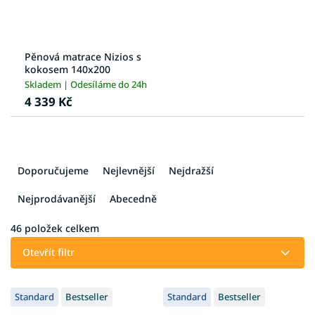
Pěnová matrace Nizios s
kokosem 140x200
Skladem | Odesíláme do 24h
4 339 Kč
Ř
a
Doporučujeme
Nejlevnější
Nejdražší
z
e
Nejprodávanější
Abecedně
n
í
46
položek celkem
p
Otevřít filtr
r
o
V
d
Standard
Bestseller
Standard
Bestseller
ý
u