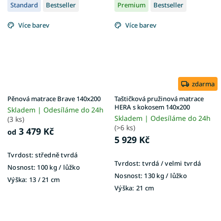
Standard
Bestseller
Premium
Bestseller
Více barev
Více barev
zdarma
Pěnová matrace Brave 140x200
Taštičková pružinová matrace
HERA s kokosem 140x200
Skladem | Odesíláme do 24h
Skladem | Odesíláme do 24h
(3 ks)
(>6 ks)
3 479 Kč
od
5 929 Kč
Tvrdost:
středně tvrdá
Tvrdost:
tvrdá / velmi tvrdá
Nosnost:
100 kg ​​​​​/ lůžko
Nosnost:
130 kg ​​​​​/ lůžko
Výška:
13 / 21 cm
Výška:
21 cm