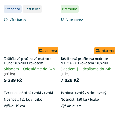
Standard
Bestseller
Premium
Více barev
Více barev
zdarma
zdarma
Taštičková pružinová matrace
Taštičková pružinová matrace
Hunt 140x200 s kokosem
MERKURY s kokosem 140x200
Skladem | Odesíláme do 24h
Skladem | Odesíláme do 24h
(>6 ks)
(1 ks)
5 289 Kč
7 029 Kč
Tvrdost:
středně tvrdá / tvrdá
Tvrdost:
tvrdý / velmi tvrdý
Nosnost:
120 kg ​​​​​/ lůžko
Nosnost:
130 kg​​​​​ / lůžko
Výška:
19 cm
Výška:
21 cm