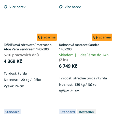
Více barev
Více barev
zdarma
zdarma
Taštičková zdravotní matrace s
Kokosová matrace Sandra
Aloe Vera Zendream 140x200
140x200
5-10 pracovních dnů
Skladem | Odesíláme do 24h
(2 ks)
4 369 Kč
6 749 Kč
Tvrdost:
tvrdá
Tvrdost:
středně tvrdá / tvrdá
Nosnost:
120 kg / lůžko
Nosnost:
130 kg / lůžko
Výška:
24 cm
Výška:
21 cm
Standard
Standard
Bestseller