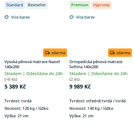
Standard
Bestseller
Premium
Výprodej
Více barev
Více barev
zdarma
zdarma
Vysoká pěnová matrace Nazoll
Ortopedická pěnová matrace
140x200
Softina 140x200
Skladem | Odesíláme do 24h
Skladem | Odesíláme do 24h
(>6 ks)
(2 ks)
5 389 Kč
9 989 Kč
Tvrdost:
tvrdá
Tvrdost:
středně tvrdá / tvrdá
Nosnost:
120 kg ​​​​​/ lůžko
Nosnost:
140 kg / lůžko
Výška:
21 cm
Výška:
21 cm