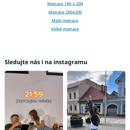
Matrace 180 x 200
u
Matrace 200x200
Malé matrace
Velké matrace
Manželské matrace
Sledujte nás i na instagramu