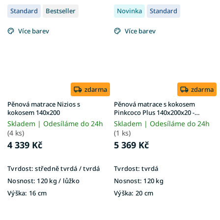
Standard
Bestseller
Novinka
Standard
Více barev
Více barev
zdarma
zdarma
Pěnová matrace Nizios s
Pěnová matrace s kokosem
kokosem 140x200
Pinkcoco Plus 140x200x20 -
potah Aloe Vera
Skladem | Odesíláme do 24h
Skladem | Odesíláme do 24h
(4 ks)
(1 ks)
4 339 Kč
5 369 Kč
Tvrdost:
středně tvrdá / tvrdá
Tvrdost:
tvrdá
Nosnost:
120 kg ​​​​​/ lůžko
Nosnost:
120 kg
Výška:
16 cm
Výška:
20 cm