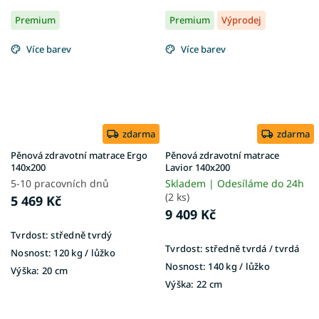
Premium
Premium
Výprodej
Více barev
Více barev
zdarma
zdarma
Pěnová zdravotní matrace Ergo
Pěnová zdravotní matrace
140x200
Lavior 140x200
5-10 pracovních dnů
Skladem | Odesíláme do 24h
(2 ks)
5 469 Kč
9 409 Kč
Tvrdost:
středně tvrdý
Tvrdost:
středně tvrdá / tvrdá
Nosnost:
120 kg / lůžko
Nosnost:
140 kg / lůžko
Výška:
20 cm
Výška:
22 cm