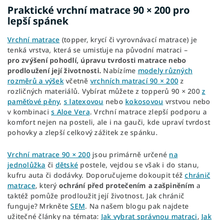
Praktické vrchní matrace 90 × 200 pro
lepší spánek
Vrchní matrace
(topper, krycí či vyrovnávací matrace) je
tenká vrstva, která se umisťuje na původní matraci –
pro zvýšení pohodlí, úpravu tvrdosti matrace nebo
prodloužení její životnosti.
Nabízíme
modely různých
rozměrů a výšek
včetně
vrchních matrací 90 × 200
z
rozličných materiálů. Vybírat můžete z topperů 90 × 200
z
paměťové pěny
,
s latexovou
nebo
kokosovou
vrstvou nebo
v kombinaci
s Aloe Vera
. Vrchní matrace zlepší podporu a
komfort nejen na posteli, ale i na gauči, kde upraví tvrdost
pohovky a zlepší celkový zážitek ze spánku.
Vrchní matrace 90 × 200
jsou primárně určené
na
jednolůžka
či
dětské
postele, vejdou se však i do stanu,
kufru auta či dodávky. Doporučujeme dokoupit též
chránič
matrace
, který
ochrání před protečením a zašpiněním
a
taktéž pomůže prodloužit její životnost. Jak chránič
funguje? Mrkněte
SEM
. Na našem blogu pak najdete
užitečné články na témata:
Jak vybrat správnou matraci
,
Jak