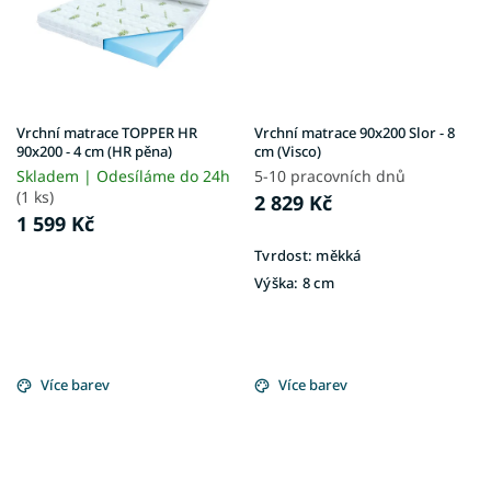
Vrchní matrace TOPPER HR
Vrchní matrace 90x200 Slor - 8
90x200 - 4 cm (HR pěna)
cm (Visco)
Skladem | Odesíláme do 24h
5-10 pracovních dnů
(1 ks)
2 829 Kč
1 599 Kč
Tvrdost:
měkká
Výška:
8 cm
Více barev
Více barev