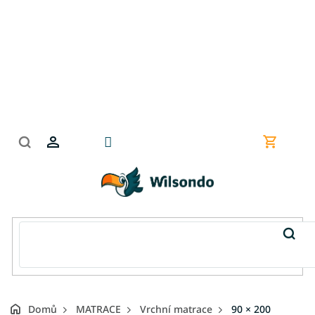
Přejít
na
obsah
Nákupní
košík
Domů
MATRACE
Vrchní matrace
90 × 200