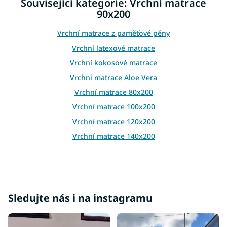
Související kategorie: Vrchní matrace
a
90x200
c
í
p
Vrchní matrace z paměťové pěny
r
Vrchní latexové matrace
v
k
Vrchní kokosové matrace
y
Vrchní matrace Aloe Vera
v
ý
Vrchní matrace 80x200
p
Vrchní matrace 100x200
i
s
Vrchní matrace 120x200
u
Vrchní matrace 140x200
Vrchní matrace 160x200
Vrchní matrace 180x200
Vrchní matrace 200x200
Sledujte nás i na instagramu
Vrchní matrace tvrdé
Vrchní matrace 5 cm