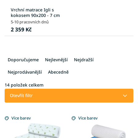
Vrchní matrace Igli s
kokosem 90x200 - 7 cm
5-10 pracovních dnů
2 359 Kč
Ř
a
Doporučujeme
Nejlevnější
Nejdražší
z
e
Nejprodávanější
Abecedně
n
í
14
položek celkem
p
Otevřít filtr
r
o
V
d
ý
Více barev
Více barev
u
p
k
i
t