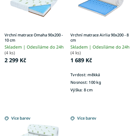
s
ů
p
r
o
d
u
Vrchní matrace Omaha 90x200 -
Vrchní matrace Airlia 90x200 - 8
k
10 cm
cm
t
Skladem | Odesíláme do 24h
Skladem | Odesíláme do 24h
ů
(4 ks)
(4 ks)
2 299 Kč
1 689 Kč
Tvrdost:
měkká
Nosnost:
100 kg
Výška:
8 cm
Více barev
Více barev