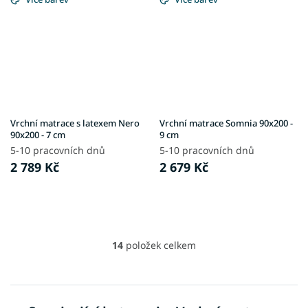
Vrchní matrace s latexem Nero
Vrchní matrace Somnia 90x200 -
90x200 - 7 cm
9 cm
5-10 pracovních dnů
5-10 pracovních dnů
2 789 Kč
2 679 Kč
14
položek celkem
O
v
l
á
d