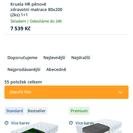
Kruela HR pěnové
zdravotní matrace 80x200
(2ks) 1+1
Skladem | Odesíláme do 24h
7 539 Kč
Ř
a
Doporučujeme
Nejlevnější
Nejdražší
z
e
Nejprodávanější
Abecedně
n
í
55
položek celkem
p
Otevřít filtr
r
o
V
d
Standard
Bestseller
Premium
ý
u
p
k
Více barev
Více barev
i
t