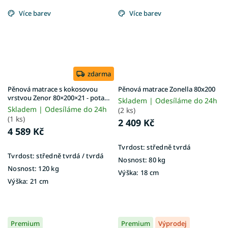
Více barev
Více barev
zdarma
Pěnová matrace s kokosovou
Pěnová matrace Zonella 80x200
vrstvou Zenor 80×200×21 - potah
Skladem | Odesíláme do 24h
Silver
Skladem | Odesíláme do 24h
(2 ks)
(1 ks)
2 409 Kč
4 589 Kč
Tvrdost:
středně tvrdá
Tvrdost:
středně tvrdá / tvrdá
Nosnost:
80 kg
Nosnost:
120 kg
Výška:
18 cm
Výška:
21 cm
Premium
Premium
Výprodej