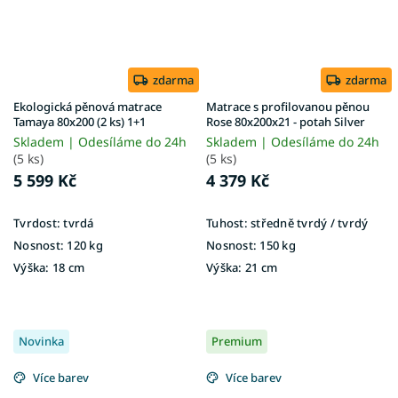
zdarma
zdarma
Ekologická pěnová matrace
Matrace s profilovanou pěnou
Tamaya 80x200 (2 ks) 1+1
Rose 80x200x21 - potah Silver
Skladem | Odesíláme do 24h
Skladem | Odesíláme do 24h
(5 ks)
(5 ks)
5 599 Kč
4 379 Kč
Tvrdost:
tvrdá
Tuhost:
středně tvrdý / tvrdý
Nosnost:
120 kg
Nosnost:
150 kg
Výška:
18 cm
Výška:
21 cm
Novinka
Premium
Více barev
Více barev