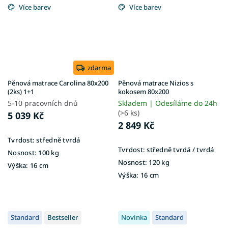
Více barev
Více barev
zdarma
Pěnová matrace Carolina 80x200
Pěnová matrace Nizios s
(2ks) 1+1
kokosem 80x200
5-10 pracovních dnů
Skladem | Odesíláme do 24h
(>6 ks)
5 039 Kč
2 849 Kč
Tvrdost:
středně tvrdá
Tvrdost:
středně tvrdá / tvrdá
Nosnost:
100 kg
Nosnost:
120 kg
Výška:
16 cm
Výška:
16 cm
Standard
Bestseller
Novinka
Standard