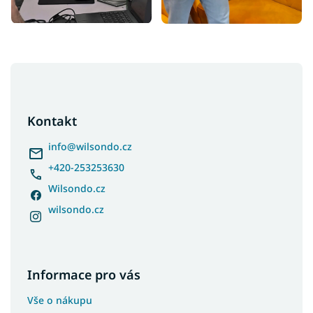
Z
á
p
a
Kontakt
t
í
info
@
wilsondo.cz
+420-253253630
Wilsondo.cz
wilsondo.cz
Informace pro vás
Vše o nákupu