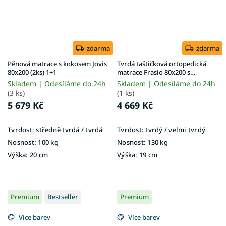
zdarma
zdarma
Pěnová matrace s kokosem Jovis
Tvrdá taštičková ortopedická
80x200 (2ks) 1+1
matrace Frasio 80x200 s
kokosem
Skladem | Odesíláme do 24h
Skladem | Odesíláme do 24h
(3 ks)
(1 ks)
5 679 Kč
4 669 Kč
Tvrdost:
středně tvrdá / tvrdá
Tvrdost:
tvrdý / velmi tvrdý
Nosnost:
100 kg
Nosnost:
130 kg
Výška:
20 cm
Výška:
19 cm
Premium
Bestseller
Premium
Více barev
Více barev