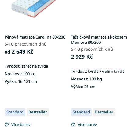
Pěnová matrace Carolina 80x200
Taštičková matrace s kokosem
Memora 80x200
5-10 pracovních dnů
5-10 pracovních dnů
2 649 Kč
od
2 929 Kč
Tvrdost:
středně tvrdá
Tvrdost:
tvrdá / velmi tvrdá
Nosnost:
100 kg
Nosnost:
130 kg
Výška:
16 / 21 cm
Výška:
21 cm
Standard
Bestseller
Standard
Bestseller
Více barev
Více barev