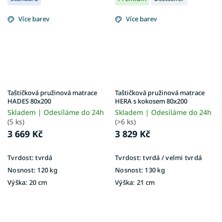
Více barev
Více barev
Taštičková pružinová matrace
Taštičková pružinová matrace
HADES 80x200
HERA s kokosem 80x200
Skladem | Odesíláme do 24h
Skladem | Odesíláme do 24h
(5 ks)
(>6 ks)
3 669 Kč
3 829 Kč
Tvrdost:
tvrdá
Tvrdost:
tvrdá / velmi tvrdá
Nosnost:
120 kg
Nosnost:
130 kg
Výška:
20 cm
Výška:
21 cm