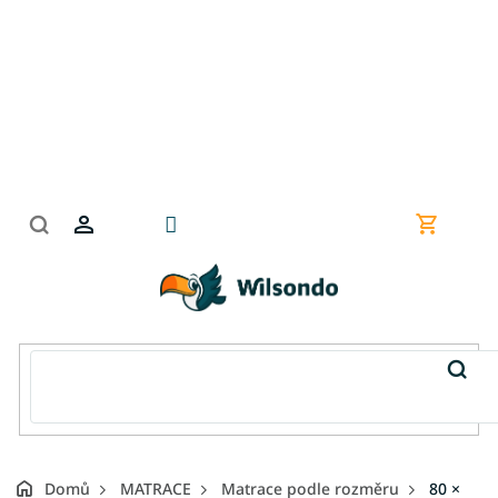
Přejít
na
obsah
Nákupní
košík
Domů
MATRACE
Matrace podle rozměru
80 ×