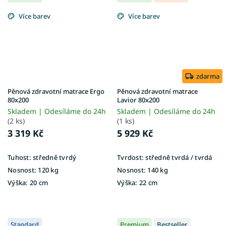
Více barev
Více barev
zdarma
Pěnová zdravotní matrace Ergo
Pěnová zdravotní matrace
80x200
Lavior 80x200
Skladem | Odesíláme do 24h
Skladem | Odesíláme do 24h
(2 ks)
(1 ks)
3 319 Kč
5 929 Kč
Tuhost:
středně tvrdý
Tvrdost:
středně tvrdá / tvrdá
Nosnost:
120 kg
Nosnost:
140 kg
Výška:
20 cm
Výška:
22 cm
Standard
Premium
Bestseller