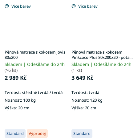
Více barev
Více barev
Pěnová matrace s kokosem Jovis
Pěnová matrace s kokosem
80x200
Pinkcoco Plus 80x200x20 - potah
Aloe Vera
Skladem | Odesíláme do 24h
Skladem | Odesíláme do 24h
(>6 ks)
(1 ks)
2 989 Kč
3 649 Kč
Tvrdost:
středně tvrdá / tvrdá
Tvrdost:
tvrdá
Nosnost:
100 kg
Nosnost:
120 kg
Výška:
20 cm
Výška:
20 cm
Standard
Výprodej
Standard