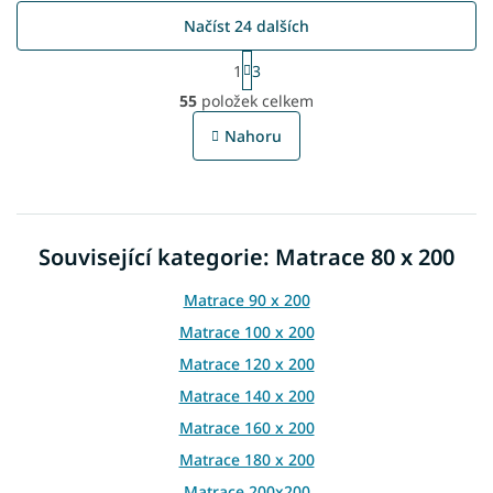
Načíst 24 dalších
S
1
3
t
O
r
55
položek celkem
v
á
l
n
Nahoru
á
k
o
d
v
a
á
c
n
í
í
Související kategorie: Matrace 80 x 200
p
r
v
Matrace 90 x 200
k
Matrace 100 x 200
y
v
Matrace 120 x 200
ý
Matrace 140 x 200
p
i
Matrace 160 x 200
s
Matrace 180 x 200
u
Matrace 200x200