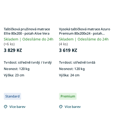
Taštičková pružinová matrace
Vysoká taštičková matrace Azuro
Ellie 80x200 - potah Aloe Vera
Premium 80x200x24 - potah
Exclusive Premium
Skladem | Odesíláme do 24h
Skladem | Odesíláme do 24h
(>6 ks)
(4 ks)
3 829 Kč
3 619 Kč
Tvrdost:
středně tvrdý / tvrdý
Tvrdost:
středně tvrdá
Nosnost:
120 kg
Nosnost:
120 kg
Výška:
23 cm
Výška:
24 cm
Standard
Premium
Více barev
Více barev