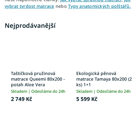
vybrat tvrdost matrace
nebo
Typy anatomických polštářů.
Nejprodávanější
Taštičková pružinová
Ekologická pěnová
matrace Queemi 80x200 -
matrace Tamaya 80x200 (2
potah Aloe Vera
ks) 1+1
Skladem | Odesíláme do 24h
Skladem | Odesíláme do 24h
2 749 Kč
5 599 Kč