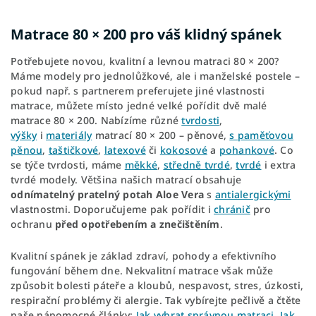
Matrace 80 × 200 pro váš klidný spánek
Potřebujete novou, kvalitní a levnou matraci 80 × 200?
Máme modely pro jednolůžkové, ale i manželské postele –
pokud např. s partnerem preferujete jiné vlastnosti
matrace, můžete místo jedné velké pořídit dvě malé
matrace 80 × 200. Nabízíme různé
tvrdosti
,
výšky
i
materiály
matrací 80 × 200 – pěnové,
s paměťovou
pěnou
,
taštičkové
,
latexové
či
kokosové
a
pohankové
. Co
se týče tvrdosti, máme
měkké
,
středně tvrdé
,
tvrdé
i extra
tvrdé modely. Většina našich matrací obsahuje
odnímatelný pratelný potah Aloe Vera
s
antialergickými
vlastnostmi. Doporučujeme pak pořídit i
chránič
pro
ochranu
před opotřebením a znečištěním
.
Kvalitní spánek je základ zdraví, pohody a efektivního
fungování během dne. Nekvalitní matrace však může
způsobit bolesti páteře a kloubů, nespavost, stres, úzkosti,
respirační problémy či alergie. Tak vybírejte pečlivě a čtěte
naše nápomocné články:
Jak vybrat správnou matraci
,
Jak