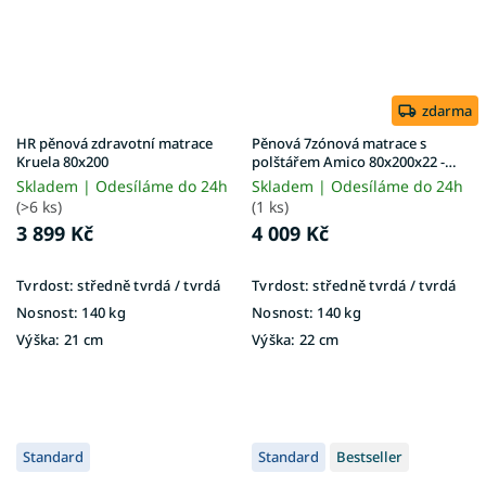
zdarma
HR pěnová zdravotní matrace
Pěnová 7zónová matrace s
Kruela 80x200
polštářem Amico 80x200x22 -
potah Silver
Skladem | Odesíláme do 24h
Skladem | Odesíláme do 24h
(>6 ks)
(1 ks)
3 899 Kč
4 009 Kč
Tvrdost:
středně tvrdá / tvrdá
Tvrdost:
středně tvrdá / tvrdá
Nosnost:
140 kg
Nosnost:
140 kg
Výška:
21 cm
Výška:
22 cm
Standard
Standard
Bestseller