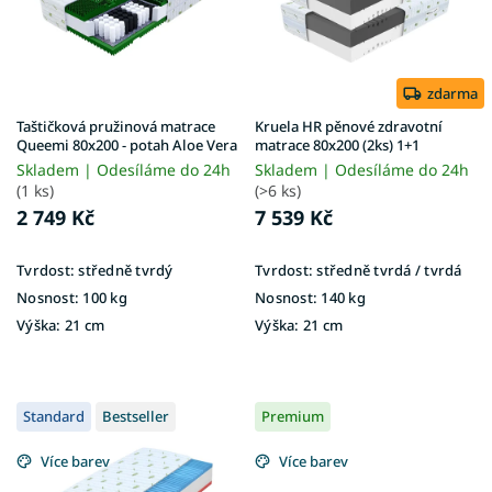
s
ů
p
r
o
d
zdarma
u
Taštičková pružinová matrace
Kruela HR pěnové zdravotní
k
Queemi 80x200 - potah Aloe Vera
matrace 80x200 (2ks) 1+1
t
Skladem | Odesíláme do 24h
Skladem | Odesíláme do 24h
ů
(1 ks)
(>6 ks)
2 749 Kč
7 539 Kč
Tvrdost:
středně tvrdý
Tvrdost:
středně tvrdá / tvrdá
Nosnost:
100 kg
Nosnost:
140 kg
Výška:
21 cm
Výška:
21 cm
Standard
Bestseller
Premium
Více barev
Více barev