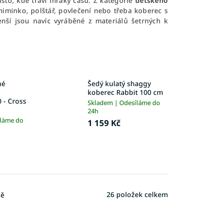
sto, kde tráví mraky času. Z kategorie
dětského
minko, polštář, povlečení nebo třeba koberec s
ší jsou navíc vyráběné z materiálů šetrných k
né
Šedý kulatý shaggy
koberec Rabbit 100 cm
 - Cross
Skladem | Odesíláme do
24h
íláme do
1 159 Kč
26
položek celkem
ně