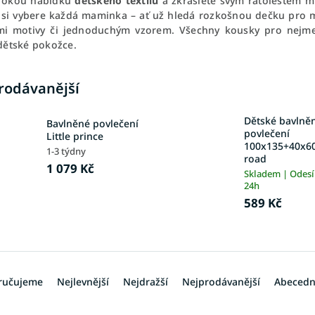
irokou nabídku
dětského textilu
a zkrášlete svým ratolestem mí
si vybere každá maminka – ať už hledá rozkošnou dečku pro mi
mi motivy či jednoduchým vzorem. Všechny kousky pro nejmen
 dětské pokožce.
rodávanější
Dětské bavlně
Bavlněné povlečení
povlečení
Little prince
100x135+40x60
1-3 týdny
road
1 079 Kč
Skladem | Odes
24h
589 Kč
ručujeme
Nejlevnější
Nejdražší
Nejprodávanější
Abeced