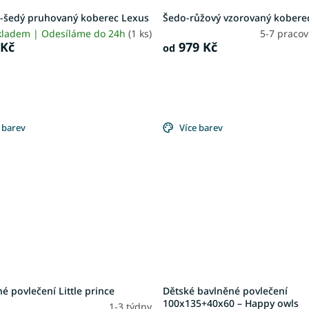
-šedý pruhovaný koberec Lexus
Šedo-růžový vzorovaný kobere
kladem | Odesíláme do 24h
(1 ks)
5-7 praco
 Kč
979 Kč
od
 barev
Více barev
é povlečení Little prince
Dětské bavlněné povlečení
100x135+40x60 – Happy owls
1-3 týdny