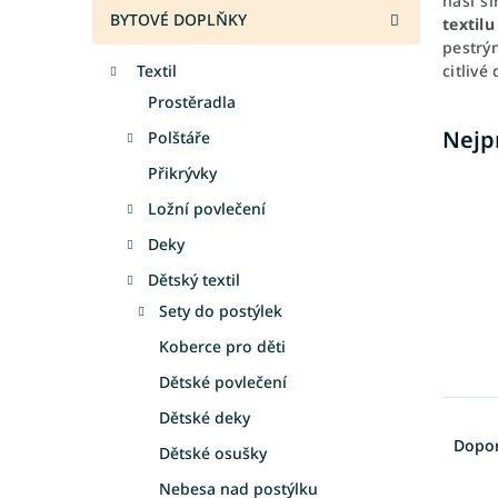
naši š
a
BYTOVÉ DOPLŇKY
textilu
n
pestrý
e
Textil
citlivé
l
Prostěradla
Nejp
Polštáře
Přikrývky
Ložní povlečení
Deky
Dětský textil
Sety do postýlek
Koberce pro děti
Dětské povlečení
Ř
Dětské deky
a
Dopo
Dětské osušky
z
e
Nebesa nad postýlku