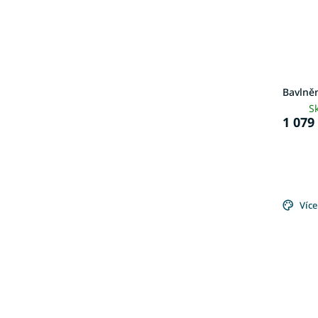
Bavlně
S
1 079
Více