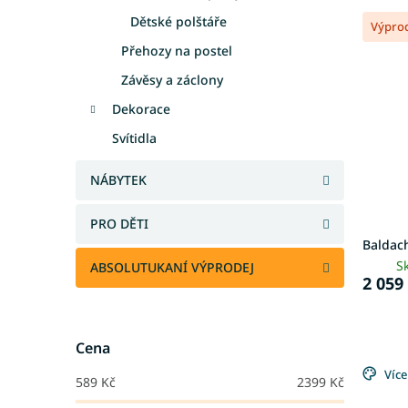
V
n
Dětské polštáře
Výpro
ý
í
p
Přehozy na postel
p
i
r
Závěsy a záclony
s
o
Dekorace
p
d
r
u
Svítidla
o
k
d
t
NÁBYTEK
u
ů
k
PRO DĚTI
t
Baldach
ů
S
ABSOLUTUKANÍ VÝPRODEJ
2 059
Cena
Více
589
Kč
2399
Kč