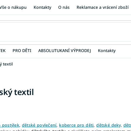
Vše o nákupu
Kontakty
O nás
Reklamace a vrácení zboží
TEK
PRO DĚTI
ABSOLUTUKANÍ VÝPRODEJ
Kontakty
 textil
ský textil
o postýlek
,
dětské povlečení
,
koberce pro děti
,
dětské deky
,
dět