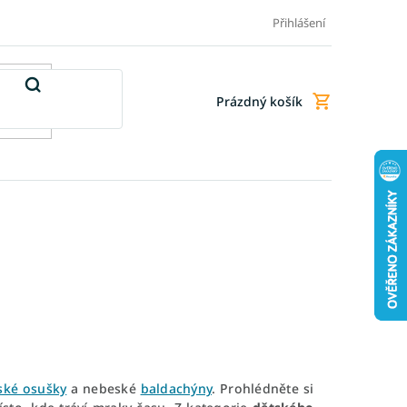
Doprava a platba
Doplňkové služby
Obchodní podmínky
Přihlášení
Prázdný košík
Nákupní
košík
ské osušky
a nebeské
baldachýny
. Prohlédněte si