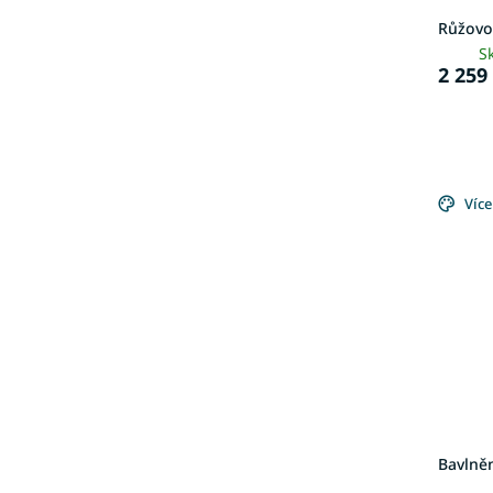
Růžovo
S
2 259
Více
Bavlněn