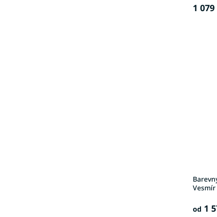
1 079
Barevn
Vesmír
1 5
od