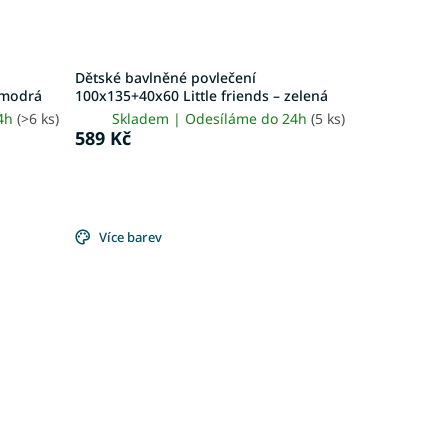
Dětské bavlněné povlečení
 modrá
100x135+40x60 Little friends – zelená
24h
(>6 ks)
Skladem | Odesíláme do 24h
(5 ks)
589 Kč
Více barev