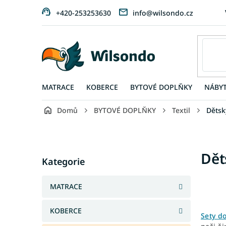
Přejít
+420-253253630
info@wilsondo.cz
na
obsah
MATRACE
KOBERCE
BYTOVÉ DOPLŇKY
NÁBY
Domů
BYTOVÉ DOPLŇKY
Textil
Dětský
P
o
s
Přeskočit
Dět
t
Kategorie
kategorie
r
a
MATRACE
n
n
KOBERCE
í
Sety d
p