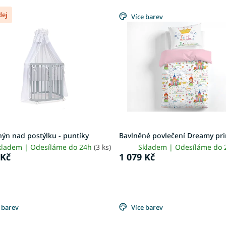
dej
Více barev
ýn nad postýlku - puntíky
Bavlněné povlečení Dreamy pri
kladem | Odesíláme do 24h
(3 ks)
Skladem | Odesíláme do
 Kč
1 079 Kč
 barev
Více barev