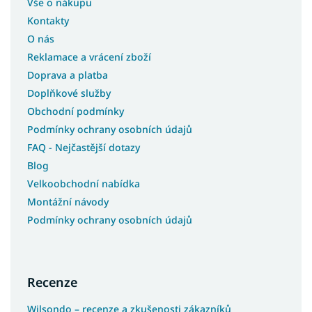
Vše o nákupu
Koberce 250x350
Kontakty
Koberce 133x190
O nás
Koberce 180x200
Reklamace a vrácení zboží
Koberce 200x200
Doprava a platba
Koberce 133x195
Doplňkové služby
Koberce 240x340
Obchodní podmínky
Koberce 400x400
Podmínky ochrany osobních údajů
FAQ - Nejčastější dotazy
Koberce 120x90
Blog
Koberce 120x100
Velkoobchodní nabídka
Koberce 133x133
Montážní návody
Koberce 150x210
Podmínky ochrany osobních údajů
Koberce 40x60
Koberce 90x310
Koberce 100x190
Recenze
Koberce 150x300
Wilsondo – recenze a zkušenosti zákazníků
Koberce 200x400