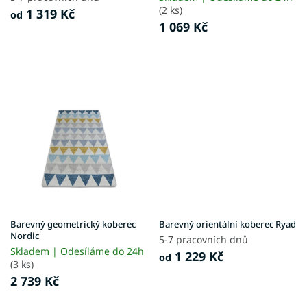
ů
(2 ks)
1 319 Kč
od
1 069 Kč
Barevný geometrický koberec
Barevný orientální koberec Ryad
Nordic
5-7 pracovních dnů
Skladem | Odesíláme do 24h
1 229 Kč
od
(3 ks)
2 739 Kč