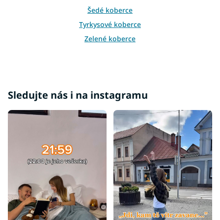
Šedé koberce
Tyrkysové koberce
Zelené koberce
Žluté koberce
Bordové koberce
Béžové koberce
Sledujte nás i na instagramu
Krémové koberce
Fialové koberce
Oranžové koberce
Koberce 60x100
Koberce 60x120
Koberce 80x150
Koberce 80x200
Koberce 80x300
Koberce 90x200