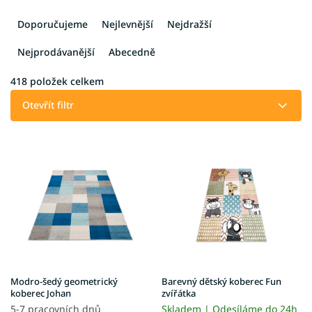
Ř
a
Doporučujeme
Nejlevnější
Nejdražší
z
e
Nejprodávanější
Abecedně
n
í
418
položek celkem
p
Otevřít filtr
r
o
V
d
ý
u
p
k
i
t
s
ů
p
r
o
d
u
Modro-šedý geometrický
Barevný dětský koberec Fun
k
koberec Johan
zvířátka
t
5-7 pracovních dnů
Skladem | Odesíláme do 24h