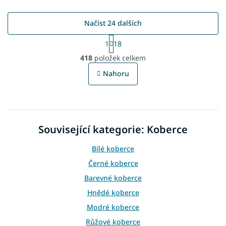
Načíst 24 dalších
S
1
18
t
O
r
418
položek celkem
v
á
l
n
Nahoru
á
k
o
d
v
a
á
c
n
í
í
Související kategorie: Koberce
p
r
v
Bílé koberce
k
Černé koberce
y
v
Barevné koberce
ý
Hnědé koberce
p
i
Modré koberce
s
Růžové koberce
u