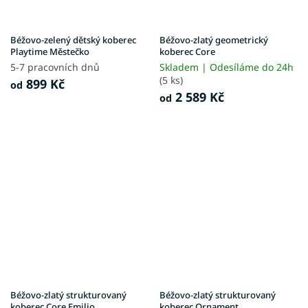
Béžovo-zelený dětský koberec
Béžovo-zlatý geometrický
Playtime Městečko
koberec Core
5-7 pracovních dnů
Skladem | Odesíláme do 24h
(5 ks)
899 Kč
od
2 589 Kč
od
Béžovo-zlatý strukturovaný
Béžovo-zlatý strukturovaný
koberec Core Emilio
koberec Ornament