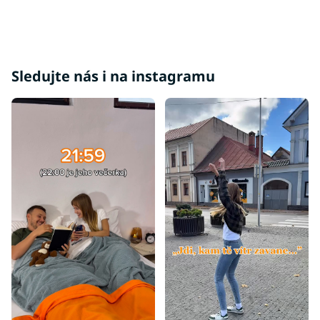
p
i
s
u
Sledujte nás i na instagramu