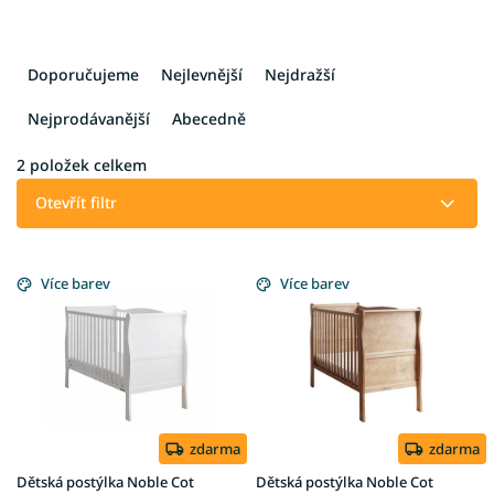
Ř
a
Doporučujeme
Nejlevnější
Nejdražší
z
e
Nejprodávanější
Abecedně
n
í
2
položek celkem
p
Otevřít filtr
r
o
V
d
ý
Více barev
Více barev
u
p
k
i
t
s
ů
p
r
o
d
zdarma
zdarma
u
Dětská postýlka Noble Cot
Dětská postýlka Noble Cot