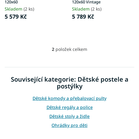
k
120x60
120x60 Vintage
t
Skladem
(2 ks)
Skladem
(2 ks)
ů
5 579 Kč
5 789 Kč
2
položek celkem
O
v
l
á
d
Související kategorie: Dětské postele a
a
postýlky
c
í
p
Dětské komody a přebalovací pulty
r
Dětské regály a police
v
k
Dětské stoly a židle
y
Ohrádky pro děti
v
ý