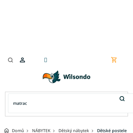
Přejít
na
obsah
Nákupní
košík
Domů
NÁBYTEK
Dětský nábytek
Dětské postele