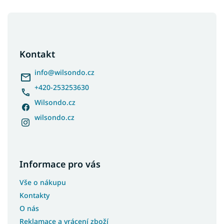
Z
á
p
a
Kontakt
t
í
info
@
wilsondo.cz
+420-253253630
Wilsondo.cz
wilsondo.cz
Informace pro vás
Vše o nákupu
Kontakty
O nás
Reklamace a vrácení zboží