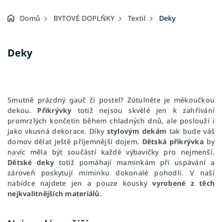
Domů
BYTOVÉ DOPLŇKY
Textil
Deky
Deky
Smutně prázdný gauč či postel? Zútulněte je měkoučkou
dekou.
Přikrývky
totiž nejsou skvělé jen k zahřívání
promrzlých končetin během chladných dnů, ale poslouží i
jako vkusná dekorace. Díky
stylovým dekám
tak bude váš
domov dělat ještě příjemnější dojem.
Dětská přikrývka
by
navíc měla být s
oučástí každé výbavičky pro nejmenší.
Dětské deky
totiž pomáhají maminkám při uspávání a
zároveň poskytují miminku dokonalé pohodlí. V naší
nabídce najdete jen a pouze kousky
vyrobené z těch
nejkvalitnějších materiálů
.