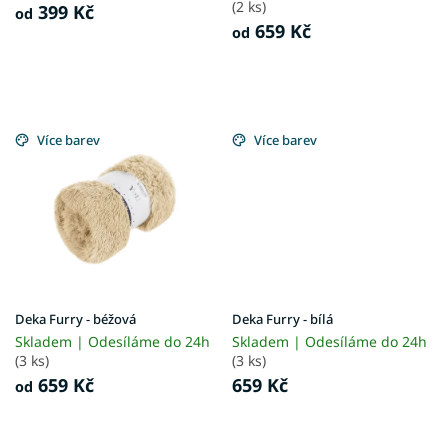
t
(2 ks)
399 Kč
od
ů
659 Kč
od
Více barev
Více barev
Deka Furry - béžová
Deka Furry - bílá
Skladem | Odesíláme do 24h
Skladem | Odesíláme do 24h
(3 ks)
(3 ks)
659 Kč
659 Kč
od