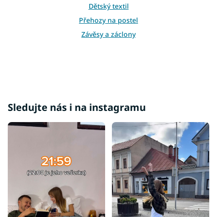
Dětský textil
v
ý
Přehozy na postel
p
i
Závěsy a záclony
s
u
Sledujte nás i na instagramu