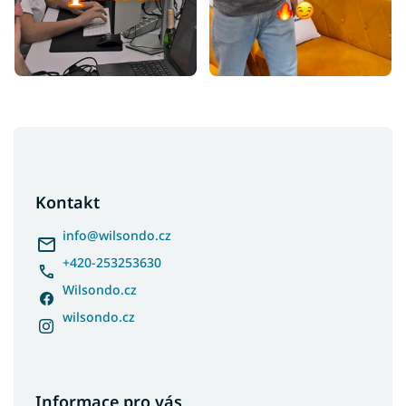
Z
á
p
a
Kontakt
t
í
info
@
wilsondo.cz
+420-253253630
Wilsondo.cz
wilsondo.cz
Informace pro vás