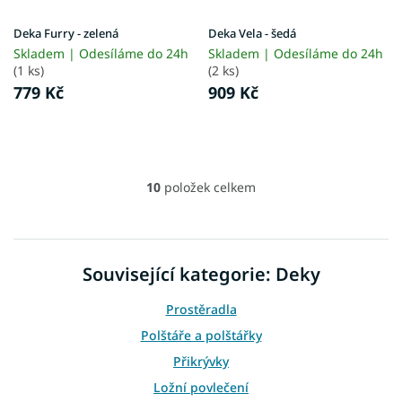
Deka Furry - zelená
Deka Vela - šedá
Skladem | Odesíláme do 24h
Skladem | Odesíláme do 24h
(1 ks)
(2 ks)
779 Kč
909 Kč
10
položek celkem
O
v
l
á
d
Související kategorie: Deky
a
c
Prostěradla
í
p
Polštáře a polštářky
r
Přikrývky
v
k
Ložní povlečení
y