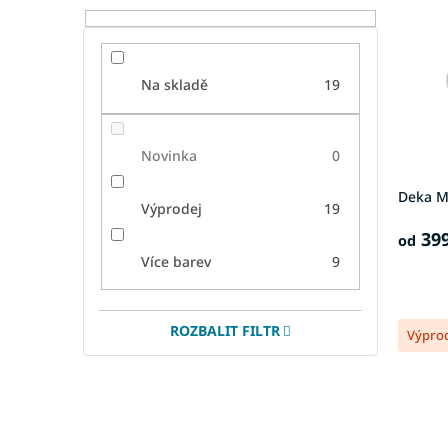
i
r
s
o
p
d
r
u
Na skladě
19
o
k
d
t
u
ů
Novinka
0
k
t
Deka M
ů
Výprodej
19
399
od
Více barev
9
ROZBALIT FILTR
Výpro