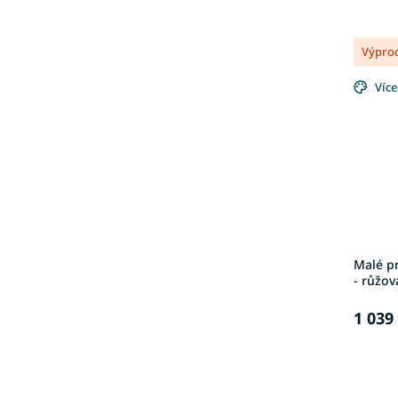
Výpro
Více
Malé pr
- růžov
1 039