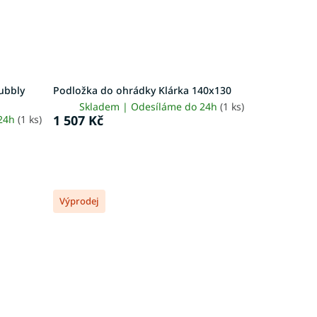
ubbly
Podložka do ohrádky Klárka 140x130
Skladem | Odesíláme do 24h
(1 ks)
1 507 Kč
 24h
(1 ks)
Výprodej