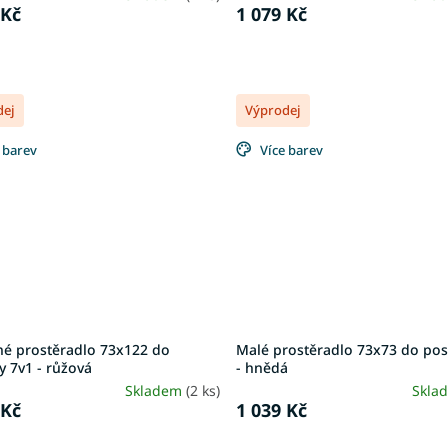
 Kč
1 079 Kč
dej
Výprodej
 barev
Více barev
né prostěradlo 73x122 do
Malé prostěradlo 73x73 do pos
y 7v1 - růžová
- hnědá
Skladem
(2 ks)
Skla
 Kč
1 039 Kč