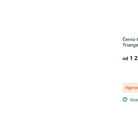
Černo-
Triange
1 2
od
Výpro
Více