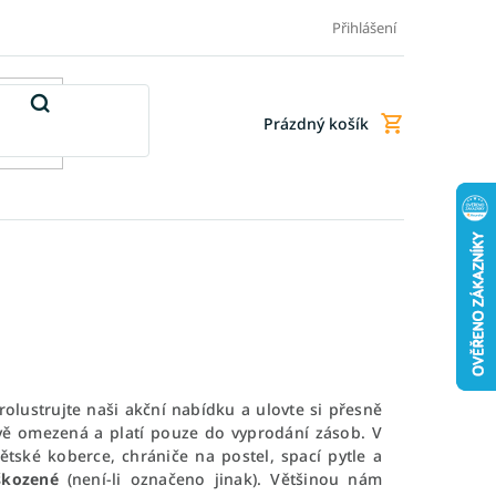
Doprava a platba
Doplňkové služby
Obchodní podmínky
Přihlášení
Prázdný košík
Nákupní
košík
olustrujte naši akční nabídku a ulovte si přesně
vě omezená a platí pouze do vyprodání zásob. V
ětské koberce, chrániče na postel, spací pytle a
oškozené
(není-li označeno jinak). Většinou nám