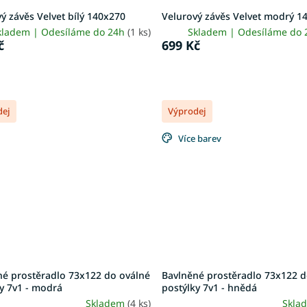
ý závěs Velvet bílý 140x270
Velurový závěs Velvet modrý 1
kladem | Odesíláme do 24h
(1 ks)
Skladem | Odesíláme do
č
699 Kč
dej
Výprodej
Více barev
né prostěradlo 73x122 do oválné
Bavlněné prostěradlo 73x122 
y 7v1 - modrá
postýlky 7v1 - hnědá
Skladem
(4 ks)
Skla