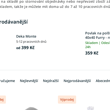
y na skladě po stornování objednávky nebo nepřevzetí zboží 
skladem, takže je můžete mít doma už do 7 až 10 pracovních dnů
rodávanější
Povlak na polš
Deka Monte
40x40 Furry - 
5-12 pracovních dnů
Skladem | Odes
399 Kč
24h
od
359 Kč
ručujeme
Nejlevnější
Nejdražší
Nejprodávanější
Abeced
dej
Výprodej