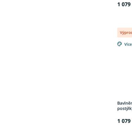
1 079
Výpro
Více
Bavlně
postýlk
1 079