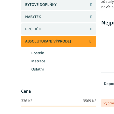
zůstal
a
BYTOVÉ DOPLŇKY
navíc 
n
e
NÁBYTEK
l
Nejp
PRO DĚTI
ABSOLUTUKANÍ VÝPRODEJ
Postele
Matrace
Ostatní
Ř
a
Dopo
z
Cena
e
V
n
336
Kč
3569
Kč
Výpro
ý
í
p
p