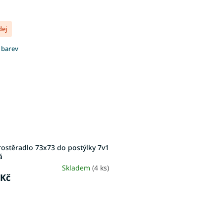
dej
 barev
ostěradlo 73x73 do postýlky 7v1
á
Skladem
(4 ks)
 Kč