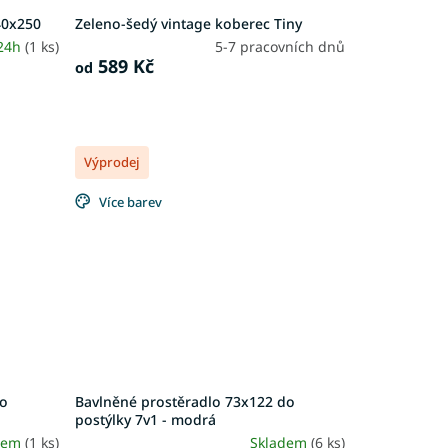
40x250
Zeleno-šedý vintage koberec Tiny
 24h
(1 ks)
5-7 pracovních dnů
589 Kč
od
Výprodej
Více barev
do
Bavlněné prostěradlo 73x122 do
postýlky 7v1 - modrá
dem
(1 ks)
Skladem
(6 ks)