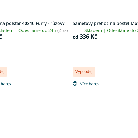
na polštář 40x40 Furry - růžový
Sametový přehoz na postel Mo
kladem | Odesíláme do 24h
(2 ks)
Skladem | Odesíláme do
č
336 Kč
od
dej
Výprodej
 barev
Více barev