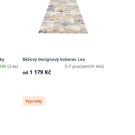
íky
Béžový designový koberec Leo
 24h
(3 ks)
5-7 pracovních dnů
1 179 Kč
od
Výprodej