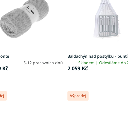
onte
Baldachýn nad postýlku - punt
5-12 pracovních dnů
Skladem | Odesíláme do
 Kč
2 059 Kč
dej
Výprodej