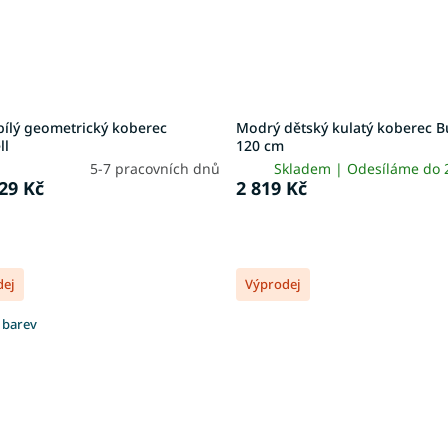
bílý geometrický koberec
Modrý dětský kulatý koberec B
ll
120 cm
5-7 pracovních dnů
Skladem | Odesíláme do
29 Kč
2 819 Kč
dej
Výprodej
 barev