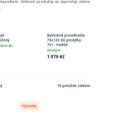
zákazníkem. Veškeré produkty ve výprodeji máme
.
tář
Bavlněné prostěradlo
růžový
73x122 do postýlky
7v1 - hnědá
íláme do
Skladem
1 079 Kč
19
položek celkem
ně
Výprodej