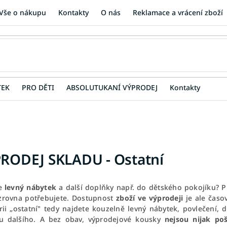
Vše o nákupu
Kontakty
O nás
Reklamace a vrácení zboží
TEK
PRO DĚTI
ABSOLUTUKANÍ VÝPRODEJ
Kontakty
RODEJ SKLADU - Ostatní
te
levný nábytek
a další doplňky např. do dětského pokojíku? Pr
 zrovna potřebujete. Dostupnost
zboží ve výprodeji
je ale časo
rii „ostatní" tedy najdete kouzelně levný nábytek, povlečení, d
u dalšího. A bez obav, výprodejové kousky
nejsou nijak p