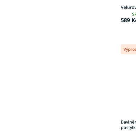
Velurov
S
589 K
Výpro
Bavlně
postýlk