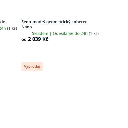
xie
Šedo-modrý geometrický koberec
Nano
 24h
(1 ks)
Skladem | Odesíláme do 24h
(1 ks)
2 039 Kč
od
Výprodej