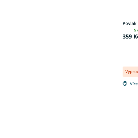
Povlak 
S
359 K
Výpro
Více