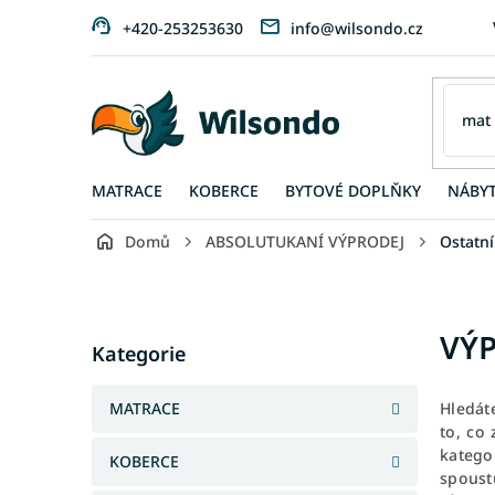
Přejít
+420-253253630
info@wilsondo.cz
na
obsah
MATRACE
KOBERCE
BYTOVÉ DOPLŇKY
NÁBY
Domů
ABSOLUTUKANÍ VÝPRODEJ
Ostatní
P
o
s
Přeskočit
VÝP
t
Kategorie
kategorie
r
a
MATRACE
Hledá
n
to, co
n
katego
KOBERCE
í
spoust
p