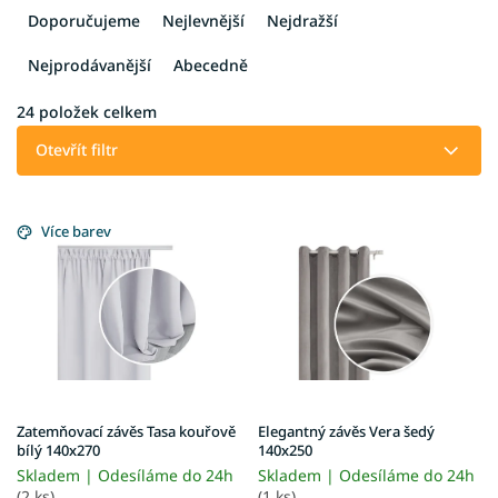
a
Doporučujeme
Nejlevnější
Nejdražší
z
e
Nejprodávanější
Abecedně
n
í
24
položek celkem
p
Otevřít filtr
r
o
V
d
ý
Více barev
u
p
k
i
t
s
ů
p
r
o
d
u
Zatemňovací závěs Tasa kouřově
Elegantný závěs Vera šedý
k
bílý 140x270
140x250
t
Skladem | Odesíláme do 24h
Skladem | Odesíláme do 24h
(2 ks)
(1 ks)