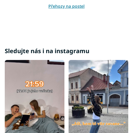
p
i
Přehozy na postel
s
u
Sledujte nás i na instagramu