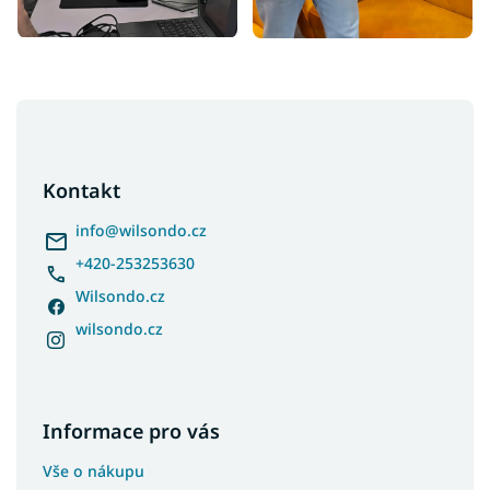
Z
á
p
a
Kontakt
t
í
info
@
wilsondo.cz
+420-253253630
Wilsondo.cz
wilsondo.cz
Informace pro vás
Vše o nákupu