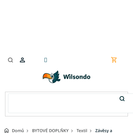
Přejít
na
obsah
Nákupní
košík
Domů
BYTOVÉ DOPLŇKY
Textil
Závěsy a