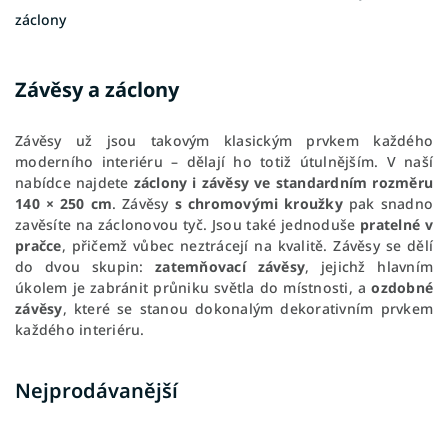
záclony
Závěsy a záclony
Závěsy už jsou takovým klasickým prvkem každého
moderního interiéru – dělají ho totiž útulnějším. V naší
nabídce najdete
záclony i závěsy ve standardním rozměru
140
×
250 cm
. Závěsy
s chromovými kroužky
pak snadno
zavěsíte na záclonovou tyč. Jsou také jednoduše
pratelné v
pračce
, přičemž vůbec neztrácejí na kvalitě. Závěsy se dělí
do dvou skupin:
zatemňovací závěsy
, jejichž hlavním
úkolem je zabránit průniku světla do místnosti, a
ozdobné
závěsy
, které se stanou dokonalým dekorativním prvkem
každého interiéru.
Nejprodávanější