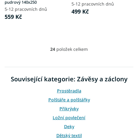
pudrový 140x250
5-12 pracovních dnů
5-12 pracovních dnů
499 Kč
559 Kč
24
položek celkem
O
v
l
á
d
Související kategorie: Závěsy a záclony
a
c
Prostěradla
í
p
Polštáře a polštářky
r
Přikrývky
v
k
Ložní povlečení
y
Deky
v
ý
Dětský textil