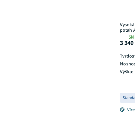
Vysoká
potah 
Sk
3 349
Tvrdos
Nosnos
Výška:
Stand
Více