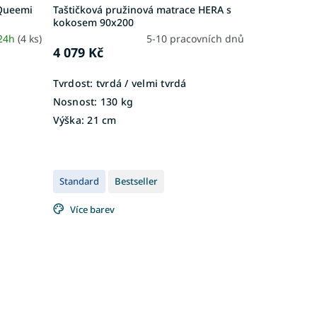
 Queemi
Taštičková pružinová matrace HERA s
kokosem 90x200
 24h
(4 ks)
5-10 pracovních dnů
4 079 Kč
Tvrdost:
tvrdá / velmi tvrdá
Nosnost:
130 kg
Výška:
21 cm
Standard
Bestseller
Více barev