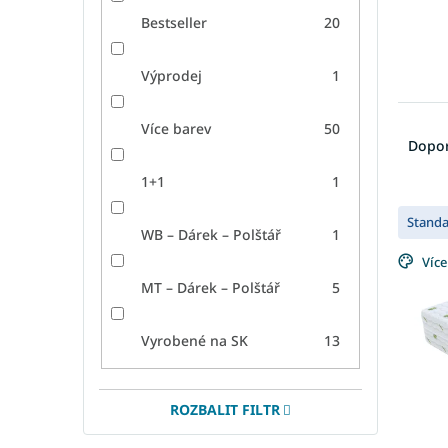
Bestseller
20
Výprodej
1
Ř
Více barev
50
a
Dopo
z
1+1
1
e
V
n
Stand
ý
í
WB – Dárek – Polštář
1
p
p
Více
i
r
MT – Dárek – Polštář
5
s
o
p
d
r
u
Vyrobené na SK
13
o
k
d
t
u
ů
ROZBALIT FILTR
k