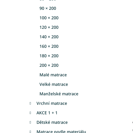
a
90 × 200
n
e
100 × 200
l
120 × 200
140 × 200
160 × 200
180 × 200
200 × 200
Malé matrace
Velké matrace
Manželské matrace
Vrchní matrace
AKCE 1 + 1
Dětské matrace
Matrace podle materiálu