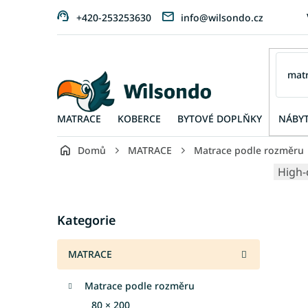
Přejít
+420-253253630
info@wilsondo.cz
na
obsah
MATRACE
KOBERCE
BYTOVÉ DOPLŇKY
NÁBY
Domů
MATRACE
Matrace podle rozměru
P
High-
o
s
Přeskočit
t
Kategorie
kategorie
r
a
MATRACE
n
n
Matrace podle rozměru
í
p
80 × 200