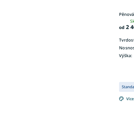
Pěnová
S
2 4
od
Tvrdost
Nosnos
Výška:
Stand
Více