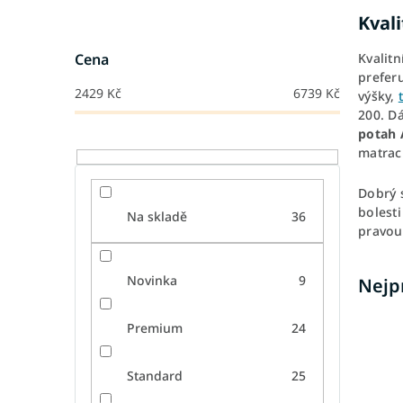
Kvali
Kvalit
Cena
preferu
2429
Kč
6739
Kč
výšky,
200. D
potah 
matrací
Dobrý 
bolesti
Na skladě
36
pravou
Novinka
9
Nejp
Premium
24
Standard
25