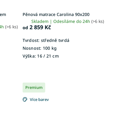
sem
Pěnová matrace Carolina 90x200
Skladem | Odesíláme do 24h
(>6 ks)
2 859 Kč
24h
(>6 ks)
od
Tvrdost:
středně tvrdá
Nosnost:
100 kg
Výška:
16 / 21 cm
Premium
Více barev