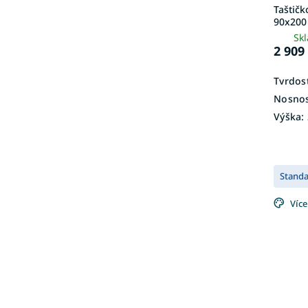
t
Taštič
ů
90x200 
Sk
2 909
Tvrdost
Nosnos
Výška:
Stand
Více