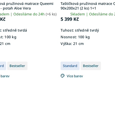
ková pružinová matrace Queemi
Taštičková pružinová matrace
- potah Aloe Vera
90x200x21 (2 ks) 1+1
ladem | Odesíláme do 24h
(>6 ks)
Skladem | Odesíláme do
 Kč
5 399 Kč
:
středně tvrdá
Tuhost:
středně tvrdý
t:
100 kg
Nosnost:
100 kg
21 cm
Výška:
21 cm
ard
Bestseller
Standard
Bestseller
 barev
Více barev