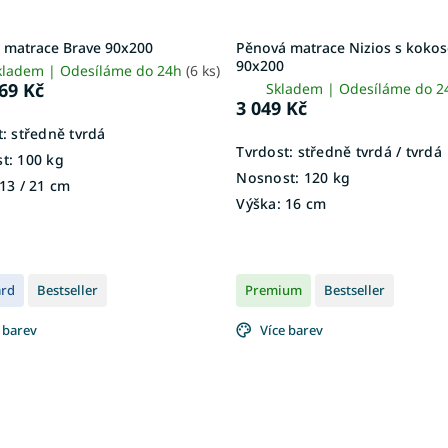
 matrace Brave 90x200
Pěnová matrace Nizios s koko
90x200
kladem | Odesíláme do 24h
(6 ks)
69 Kč
Skladem | Odesíláme do 
3 049 Kč
:
středně tvrdá
Tvrdost:
středně tvrdá / tvrdá
t:
100 kg
Nosnost:
120 kg
13 / 21 cm
Výška:
16 cm
ard
Bestseller
Premium
Bestseller
 barev
Více barev