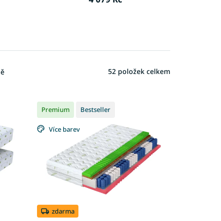
52
položek celkem
ně
Premium
Bestseller
Více barev
zdarma