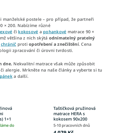
i manželské postele – pro případ, že partneři
 90 × 200. Nabízíme různé
texové
či
kokosové
a
pohankové
matrace 90 ×
emž většina z nich skýtá
odnímatelný pratelný
i
chránič
proti
opotřebení a znečištění
. Cena
ologii zpracování či úrovni tvrdosti.
m dne.
Nekvalitní matrace však může způsobit
či alergie. Mrkněte na naše články a vyberte si tu
pánek
a další.
žinová
Taštičková pružinová
mi
matrace HERA s
s) 1+1
kokosem 90x200
íláme do
5-10 pracovních dnů
4 079 Kč