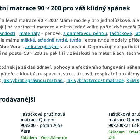
tní matrace 90 × 200 pro váš klidný spánek
ní a levná matrace 90 × 200? Máme modely pro jednolůžkové, ale 
jí jiné vlastnosti matrace a místo jedné velké pořídí dvě menší
tvrdosti
i
materiály
– pěnové,
s paměťovou pěnou
,
taštičkové
,
la
ále máme
měkké
,
středně tvrdé
,
tvrdé
i extra tvrdé modely, přič
Aloe Vera
s
antialergickými
vlastnostmi. Doporučujeme pořídit 
 na postel 90 × 200 se pak liší v závislosti na materiálech, techn
spánek je
základ zdraví, pohody a efektivního fungování běhe
 páteře a kloubů, nespavost, stres, úzkosti, respirační problémy 
:
Jak vybrat správnou matraci
,
Jak vybrat tvrdost matrace
,
REM s
rodávanější
Taštičková pružinová
Taštičková pru
matrace Queemi
matrace Quee
90x200 - potah Aloe
90x200x21 (2 k
Vera
Skladem | Odes
24h
Skladem | Odesíláme do