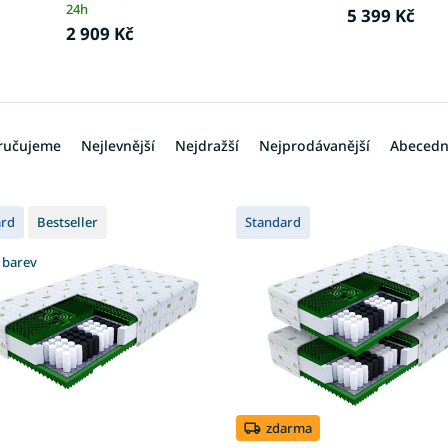
24h
5 399 Kč
2 909 Kč
ručujeme
Nejlevnější
Nejdražší
Nejprodávanější
Abeced
ard
Bestseller
Standard
 barev
zdarma