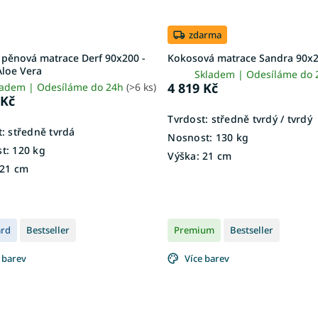
zdarma
 pěnová matrace Derf 90x200 -
Kokosová matrace Sandra 90x
Aloe Vera
Skladem | Odesíláme do
4 819 Kč
ladem | Odesíláme do 24h
(>6 ks)
 Kč
Tvrdost:
středně tvrdý / tvrdý
t:
středně tvrdá
Nosnost:
130 kg
t:
120 kg
Výška:
21 cm
21 cm
ard
Bestseller
Premium
Bestseller
 barev
Více barev