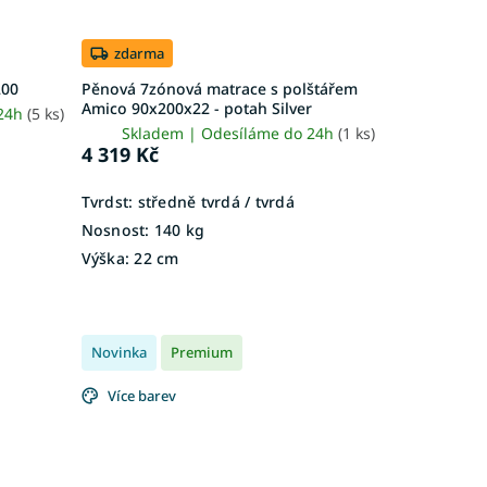
zdarma
200
Pěnová 7zónová matrace s polštářem
Amico 90x200x22 - potah Silver
 24h
(5 ks)
Skladem | Odesíláme do 24h
(1 ks)
4 319 Kč
Tvrdst:
středně tvrdá / tvrdá
Nosnost:
140 kg
Výška:
22 cm
Novinka
Premium
Více barev