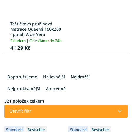
Taštičková pružinová
matrace Queemi 160x200
- potah Aloe Vera
Skladem | Odesíláme do 24h
4 129 Kč
Ř
a
Doporučujeme
Nejlevnější
Nejdražší
z
e
Nejprodávanější
Abecedně
n
í
321
položek celkem
p
Otevřít filtr
r
o
V
d
Standard
Bestseller
Standard
Bestseller