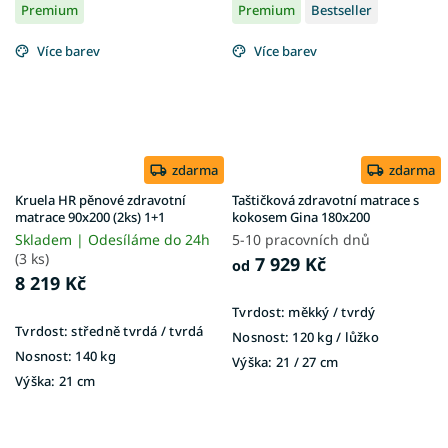
Premium
Premium
Bestseller
Více barev
Více barev
zdarma
zdarma
Kruela HR pěnové zdravotní
Taštičková zdravotní matrace s
matrace 90x200 (2ks) 1+1
kokosem Gina 180x200
Skladem | Odesíláme do 24h
5-10 pracovních dnů
(3 ks)
7 929 Kč
od
8 219 Kč
Tvrdost:
měkký / tvrdý
Tvrdost:
středně tvrdá / tvrdá
Nosnost:
120 kg ​​​​​/ lůžko
Nosnost:
140 kg
Výška:
21 / 27 cm
Výška:
21 cm