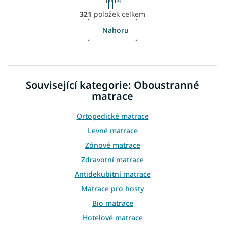
1
14
t
O
r
321
položek celkem
v
á
l
n
Nahoru
á
k
o
d
v
a
á
c
n
í
í
Související kategorie: Oboustranné
p
r
matrace
v
k
Ortopedické matrace
y
Levné matrace
v
ý
Zónové matrace
p
Zdravotní matrace
i
s
Antidekubitní matrace
u
Matrace pro hosty
Bio matrace
Hotelové matrace