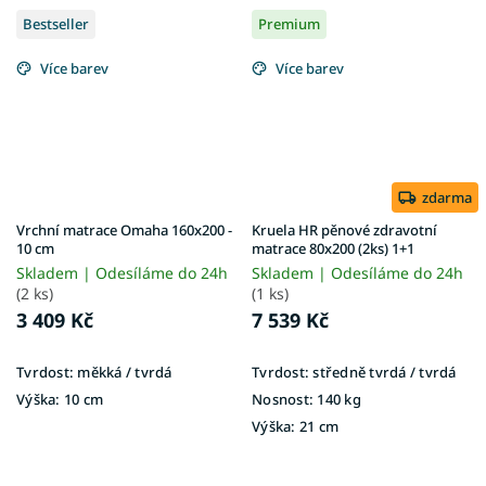
Bestseller
Premium
Více barev
Více barev
zdarma
Vrchní matrace Omaha 160x200 -
Kruela HR pěnové zdravotní
10 cm
matrace 80x200 (2ks) 1+1
Skladem | Odesíláme do 24h
Skladem | Odesíláme do 24h
(2 ks)
(1 ks)
3 409 Kč
7 539 Kč
Tvrdost:
měkká / tvrdá
Tvrdost:
středně tvrdá / tvrdá
Výška:
10 cm
Nosnost:
140 kg
Výška:
21 cm