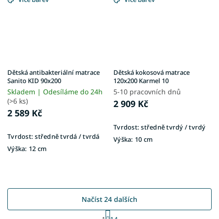
Dětská antibakteriální matrace
Dětská kokosová matrace
Sanito KID 90x200
120x200 Karmel 10
Skladem | Odesíláme do 24h
5-10 pracovních dnů
(>6 ks)
2 909 Kč
2 589 Kč
Tvrdost:
středně tvrdý / tvrdý
Tvrdost:
středně tvrdá / tvrdá
Výška:
10 cm
Výška:
12 cm
Načíst 24 dalších
S