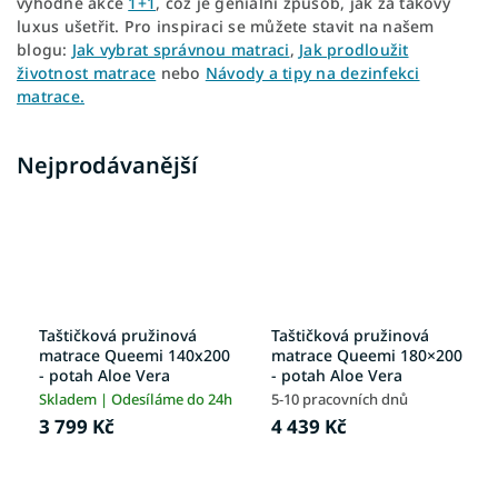
výhodné akce
1+1
, což je geniální způsob, jak za takový
luxus ušetřit. Pro inspiraci se můžete stavit na našem
blogu:
Jak vybrat správnou matraci
,
Jak prodloužit
životnost matrace
nebo
Návody a tipy na dezinfekci
matrace.
Nejprodávanější
Taštičková pružinová
Taštičková pružinová
matrace Queemi 140x200
matrace Queemi 180×200
- potah Aloe Vera
- potah Aloe Vera
Skladem | Odesíláme do 24h
5-10 pracovních dnů
3 799 Kč
4 439 Kč