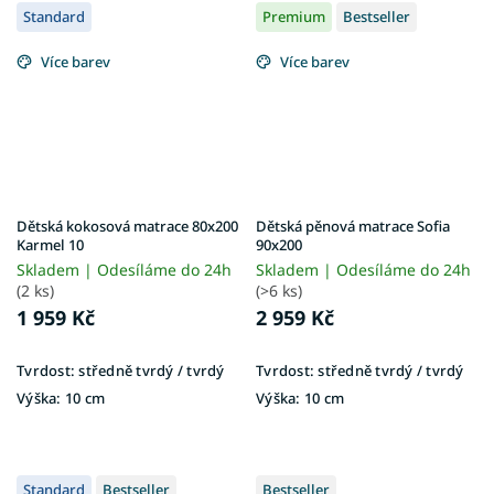
Standard
Premium
Bestseller
Více barev
Více barev
Dětská kokosová matrace 80x200
Dětská pěnová matrace Sofia
Karmel 10
90x200
Skladem | Odesíláme do 24h
Skladem | Odesíláme do 24h
(2 ks)
(>6 ks)
1 959 Kč
2 959 Kč
Tvrdost:
středně tvrdý / tvrdý
Tvrdost:
středně tvrdý / tvrdý
Výška:
10 cm
Výška:
10 cm
Standard
Bestseller
Bestseller