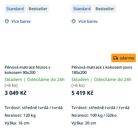
Standard
Bestseller
Standard
Bestseller
Více barev
Více barev
zdarma
Pěnová matrace Nizios s
Pěnová matrace s kokosem Jovis
kokosem 90x200
180x200
Skladem | Odesíláme do 24h
Skladem | Odesíláme do 24h
(>6 ks)
(>6 ks)
3 049 Kč
5 419 Kč
Tvrdost:
středně tvrdá / tvrdá
Tvrdost:
středně tvrdá / tvrdá
Nosnost:
120 kg
Nosnost:
100 kg ​​​​​/ lůžko
Výška:
16 cm
Výška:
20 cm