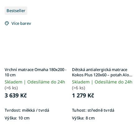
Bestseller
Více barev
Vrchní matrace Omaha 180x200 -
Dětská antialergická matrace
10 cm
Kokos Plus 120x60 – potah Aloe
Vera
Skladem | Odesíláme do 24h
Skladem | Odesíláme do 24h
(>6 ks)
(>6 ks)
3 639 Kč
1 279 Kč
Tvrdost:
měkká / tvrdá
Tuhost:
středně tvrdá
Výška:
10 cm
Výška:
8 cm