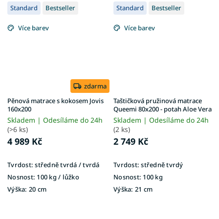
Standard
Bestseller
Standard
Bestseller
Více barev
Více barev
zdarma
Pěnová matrace s kokosem Jovis
Taštičková pružinová matrace
160x200
Queemi 80x200 - potah Aloe Vera
Skladem | Odesíláme do 24h
Skladem | Odesíláme do 24h
(>6 ks)
(2 ks)
4 989 Kč
2 749 Kč
Tvrdost:
středně tvrdá / tvrdá
Tvrdost:
středně tvrdý
Nosnost:
100 kg ​​​​​/ lůžko
Nosnost:
100 kg
Výška:
20 cm
Výška:
21 cm