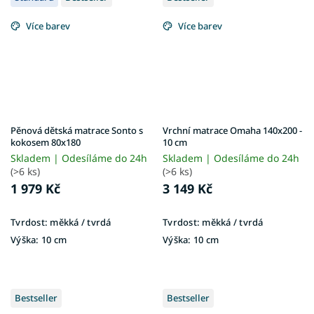
Více barev
Více barev
Pěnová dětská matrace Sonto s
Vrchní matrace Omaha 140x200 -
kokosem 80x180
10 cm
Skladem | Odesíláme do 24h
Skladem | Odesíláme do 24h
(>6 ks)
(>6 ks)
1 979 Kč
3 149 Kč
Tvrdost:
měkká / tvrdá
Tvrdost:
měkká / tvrdá
Výška:
10 cm
Výška:
10 cm
Bestseller
Bestseller