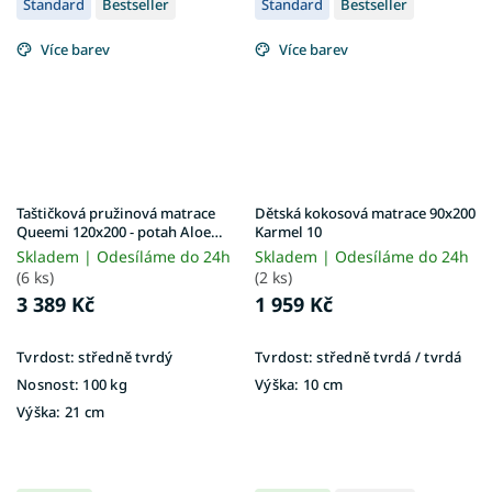
Standard
Bestseller
Standard
Bestseller
Více barev
Více barev
Taštičková pružinová matrace
Dětská kokosová matrace 90x200
Queemi 120x200 - potah Aloe
Karmel 10
Vera
Skladem | Odesíláme do 24h
Skladem | Odesíláme do 24h
(6 ks)
(2 ks)
3 389 Kč
1 959 Kč
Tvrdost:
středně tvrdý
Tvrdost:
středně tvrdá / tvrdá
Nosnost:
100 kg
Výška:
10 cm
Výška:
21 cm