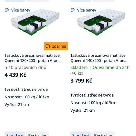
ý
u
p
k
Více barev
Více barev
i
t
s
ů
p
r
o
d
zdarma
u
Taštičková pružinová matrace
Taštičková pružinová matrace
k
Queemi 180×200 - potah Aloe
Queemi 140x200 - potah Aloe
Vera
Vera
t
5-10 pracovních dnů
Skladem | Odesíláme do 24h
ů
(>6 ks)
4 439 Kč
3 799 Kč
Tvrdost:
středně tvrdá
Tvrdost:
středně tvrdá
Nosnost:
100 kg​​​​​ / lůžko
Nosnost:
100 kg ​​​​​/ lůžko
Výška:
21 cm
Výška:
21 cm
Standard
Bestseller
Standard
Bestseller