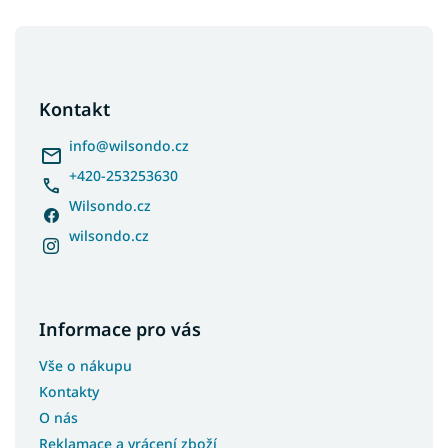
Z
á
p
a
Kontakt
t
í
info
@
wilsondo.cz
+420-253253630
Wilsondo.cz
wilsondo.cz
Informace pro vás
Vše o nákupu
Kontakty
O nás
Reklamace a vrácení zboží