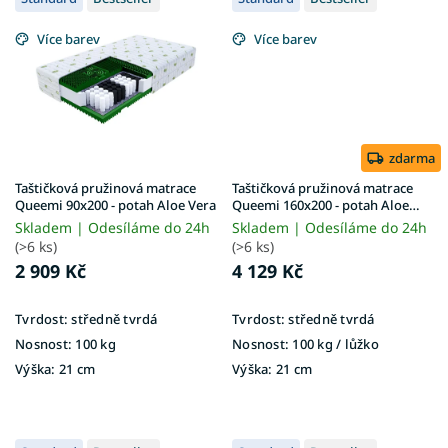
Více barev
Více barev
zdarma
Taštičková pružinová matrace
Taštičková pružinová matrace
Queemi 90x200 - potah Aloe Vera
Queemi 160x200 - potah Aloe
Vera
Skladem | Odesíláme do 24h
Skladem | Odesíláme do 24h
(>6 ks)
(>6 ks)
2 909 Kč
4 129 Kč
Tvrdost:
středně tvrdá
Tvrdost:
středně tvrdá
Nosnost:
100 kg
Nosnost:
100 kg ​​​​​/ lůžko
Výška:
21 cm
Výška:
21 cm