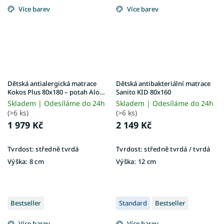
Více barev
Více barev
Dětská antialergická matrace
Dětská antibakteriální matrace
Kokos Plus 80x180 – potah Aloe
Sanito KID 80x160
Vera
Skladem | Odesíláme do 24h
Skladem | Odesíláme do 24h
(>6 ks)
(>6 ks)
1 979 Kč
2 149 Kč
Tvrdost:
středně tvrdá
Tvrdost:
středně tvrdá / tvrdá
Výška:
8 cm
Výška:
12 cm
Bestseller
Standard
Bestseller
Více barev
Více barev