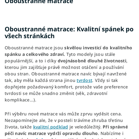
Oboustranné matrace
Oboustranné matrace: Kvalitní spánek po
všech stránkách
Oboustranné matrace jsou
skvělou investicí
do kvalitního
spánku a celkového zdraví.
Tyto modely jsou stále
populárnější, a to i díky
dvojnásobně dlouhé životnosti
,
kterou jim zajišťuje právě možnost otáčení a používání
obou stran. Oboustranné matrace navíc bývají navržené
tak, aby měla každá strana jinou
tvrdost
. Vždy si tak
dopřejete požadovaný komfort, protože vaše preference
tvrdosti se může snadno změnit (věk, zdravotní
komplikace...).
Při výběru nové matrace vás může zprvu vyděsit cena.
Nezapomínejte ale, že v posteli trávíme zhruba třetinu
života, takže
kvalitní podklad
je veledůležitý.
Při správné
péči navíc matrace vydrží opravdu dlouho
. Nabízíme i