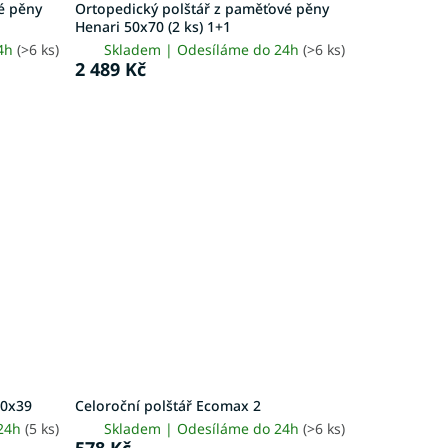
é pěny
Ortopedický polštář z paměťové pěny
Henari 50x70 (2 ks) 1+1
24h
(>6 ks)
Skladem | Odesíláme do 24h
(>6 ks)
2 489 Kč
70x39
Celoroční polštář Ecomax 2
 24h
(5 ks)
Skladem | Odesíláme do 24h
(>6 ks)
578 Kč