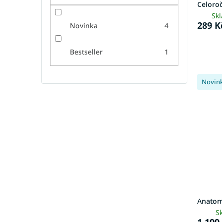
Celoro
ů
Sk
289 K
Novinka
4
Bestseller
1
Novin
Anatomi
S
1 199