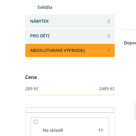
Svítidla
NÁBYTEK
Ř
PRO DĚTI
a
Dopo
z
ABSOLUTUKANÍ VÝPRODEJ
e
V
n
ý
í
p
p
Cena
i
r
s
o
289
Kč
2489
Kč
p
d
r
u
o
k
d
t
u
ů
k
Na skladě
11
t