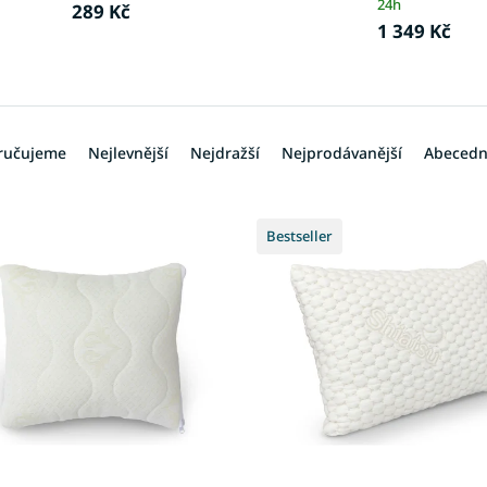
24h
289 Kč
1 349 Kč
ručujeme
Nejlevnější
Nejdražší
Nejprodávanější
Abeced
Bestseller