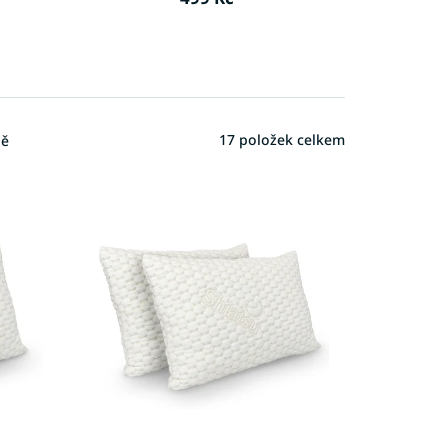
17
položek celkem
ně