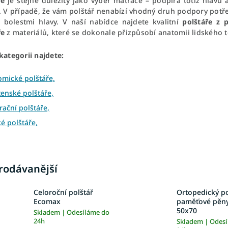
ře
je stejně důležitý jako výběr matrace – podpírá totiž hlavu 
í. V případě, že vám polštář nenabízí vhodný druh podpory potř
s bolestmi hlavy. V naší nabídce najdete kvalitní
polštáře z
ře
z materiálů, které se dokonale přizpůsobí anatomii lidského t
kategorii najdete:
omické polštáře,
enské polštáře,
ační polštáře,
é polštáře,
rodávanější
Celoroční polštář
Ortopedický po
Ecomax
paměťové pěny
50x70
Skladem | Odesíláme do
24h
Skladem | Odes