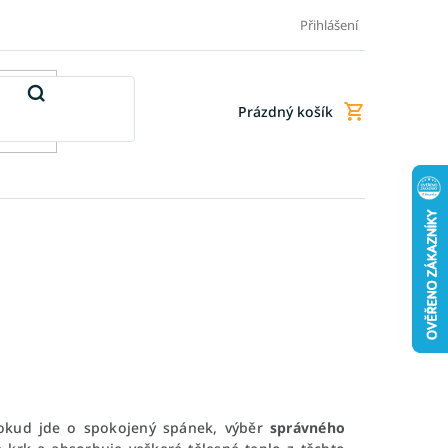
Doprava a platba
Doplňkové služby
Obchodní podmínky
Přihlášení
Prázdný košík
Nákupní
košík
okud jde o spokojený spánek, výběr
správného