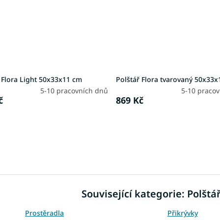
 Flora Light 50x33x11 cm
Polštář Flora tvarovaný 50x33
5-10 pracovních dnů
5-10 praco
č
869 Kč
O
v
l
á
d
Související kategorie: Polštá
a
c
í
Prostěradla
Přikrývky