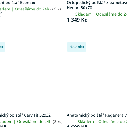
ční polštář Ecomax
Ortopedický polštář z paměťov
Henari 50x70
ladem | Odesíláme do 24h
(>6 ks)
č
Skladem | Odesíláme do 
1 349 Kč
ka
Novinka
cký polštář CerviFit 52x32
Anatomický polštář Regenera 
kladem | Odesíláme do 24h
(2 ks)
Skladem | Odesíláme do
 Kč
1 609 Kč