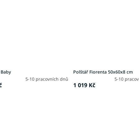
 Baby
Polštář Fiorenta 50x60x8 cm
5-10 pracovních dnů
5-10 praco
č
1 019 Kč