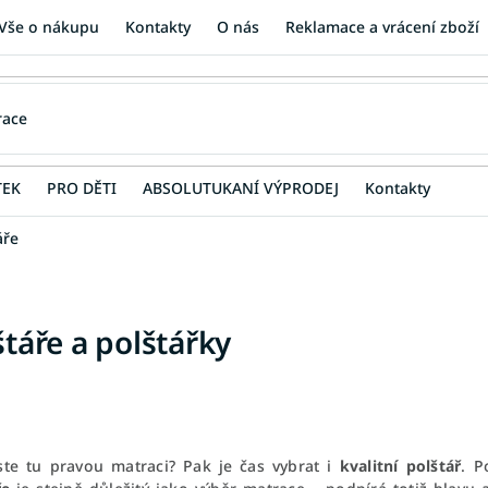
Vše o nákupu
Kontakty
O nás
Reklamace a vrácení zboží
TEK
PRO DĚTI
ABSOLUTUKANÍ VÝPRODEJ
Kontakty
áře
štáře a polštářky
jste tu pravou matraci? Pak je čas vybrat i
kvalitní polštář
. P