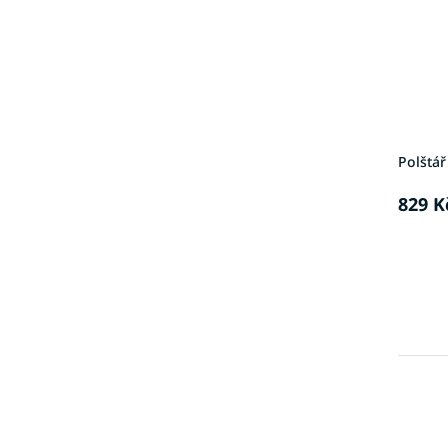
Polštář
829 K