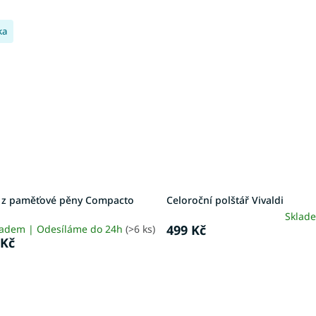
ka
ř z paměťové pěny Compacto
Celoroční polštář Vivaldi
Sklad
499 Kč
ladem | Odesíláme do 24h
(>6 ks)
 Kč