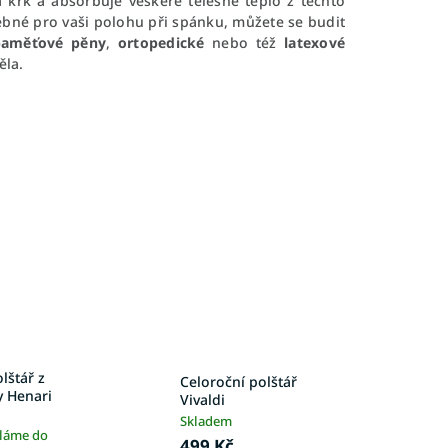
a krk a absorbuje veškeré tělesné teplo z těchto
ebné pro vaši polohu při spánku, můžete se budit
 paměťové pěny
,
ortopedické
nebo též
latexové
ěla.
lštář z
Celoroční polštář
 Henari
Vivaldi
Skladem
íláme do
499 Kč