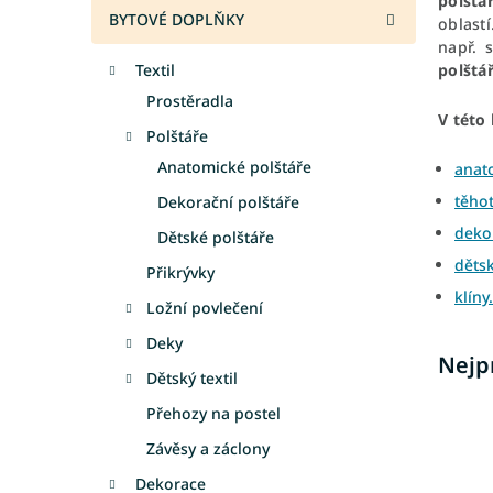
polštá
a
BYTOVÉ DOPLŇKY
oblast
n
např. 
e
Textil
polštá
l
Prostěradla
V této 
Polštáře
Anatomické polštáře
anat
těhot
Dekorační polštáře
dekor
Dětské polštáře
dětsk
Přikrývky
klíny.
Ložní povlečení
Deky
Nejp
Dětský textil
Přehozy na postel
Závěsy a záclony
Dekorace