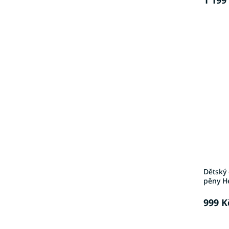
Dětský 
pěny H
999 K