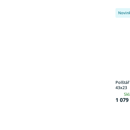
Novin
Polštá
43x23
Sk
1 079