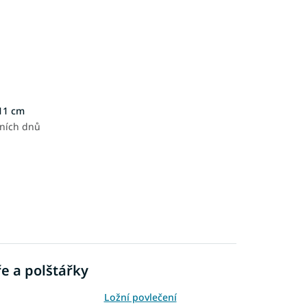
x11 cm
vních dnů
ře a polštářky
Ložní povlečení