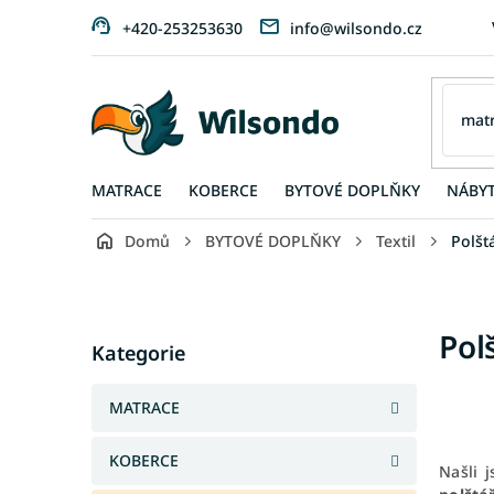
Přejít
+420-253253630
info@wilsondo.cz
na
obsah
MATRACE
KOBERCE
BYTOVÉ DOPLŇKY
NÁBY
Domů
BYTOVÉ DOPLŇKY
Textil
Polšt
P
o
s
Přeskočit
Pol
t
Kategorie
kategorie
r
a
MATRACE
n
n
KOBERCE
í
Našli 
p