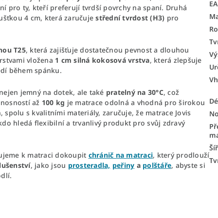
E
lní pro ty, kteří preferují tvrdší povrchy na spaní. Druhá
Ma
ušťkou 4 cm, která zaručuje
střední tvrdost (H3)
pro
Ro
Tv
nou T25
, která zajišťuje dostatečnou pevnost a dlouhou
Vý
vrstvami vložena
1 cm silná kokosová vrstva
, která zlepšuje
Ur
ředí během spánku.
Vh
e nejen jemný na dotek, ale také
pratelný na 30°C
, což
Dé
 nosností až
100 kg
je matrace odolná a vhodná pro širokou
 spolu s kvalitními materiály, zaručuje, že matrace Jovis
No
o hledá flexibilní a trvanlivý produkt pro svůj zdravý
Př
ma
Ší
čujeme k matraci dokoupit
chránič na matraci
, který prodlouží
Tv
lušenství
, jako jsou
prosteradla,
peřiny
a
polštáře
, abyste si
dlí.