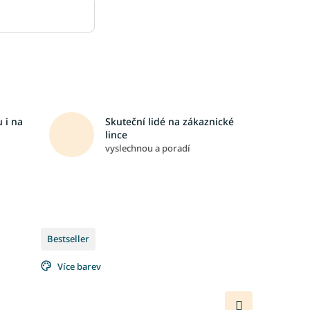
 i na
Skuteční lidé na zákaznické
lince
vyslechnou a poradí
Bestseller
Více barev
Další