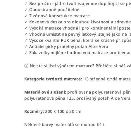
✓ Bez pružin - jádro tvoří vzájemně doplňující se p
✓ Oboustranně použitelné
✓ 7-zónová konstrukce matrace
✓ Kokosová deska pro dlouhou životnost a zdravé 
✓ Vysoká matrace vhodná i pro kontinentální poste
✓ Vhodné umístit na pevný laťkový, stejně jako na l
✓ Vysoce kvalitní PUR pěna, která se krásně přizpůs
✓ Antialergický pratelný potah Aloe Vera
✓ Zákazníky nejlépe hodnocená matrace pro teenag
ⓘ Nejste si jisti výběrem matrace? Přečtěte si náš 
Kategorie tvrdosti matrace:
H3 středně tvrdá matra
Materiálové složení:
profilovaná polyuretanová pěn
polyuretanová pěna T25, prošívaný potah Aloe Vera
Rozměry:
200 x 100 x 20 cm
Některé barvy materiálů se mohou lišit.