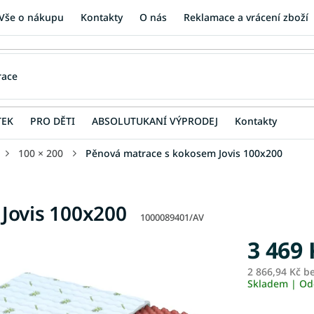
Vše o nákupu
Kontakty
O nás
Reklamace a vrácení zboží
TEK
PRO DĚTI
ABSOLUTUKANÍ VÝPRODEJ
Kontakty
100 × 200
Pěnová matrace s kokosem Jovis 100x200
Jovis 100x200
1000089401/AV
3 469 
2 866,94 Kč b
Skladem | Od