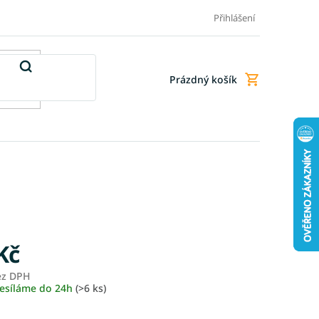
Doprava a platba
Doplňkové služby
Obchodní podmínky
Přihlášení
Prázdný košík
Nákupní
košík
Kč
ez DPH
Měrná
esíláme do 24h
(>6 ks)
cena: