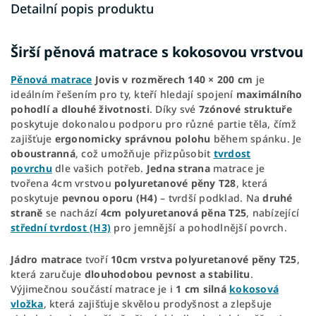
Detailní popis produktu
Širší pěnová matrace s kokosovou vrstvou
Pěnová matrace
Jovis v rozměrech 140 × 200 cm
je
ideálním řešením pro ty, kteří hledají spojení
maximálního
pohodlí a dlouhé životnosti
. Díky své
7zónové struktuře
poskytuje dokonalou podporu pro různé partie těla, čímž
zajišťuje
ergonomicky správnou polohu
během spánku. Je
oboustranná
, což umožňuje přizpůsobit
tvrdost
povrchu
dle vašich potřeb.
Jedna strana
matrace je
tvořena 4cm vrstvou
polyuretanové pěny T28
, která
poskytuje
pevnou oporu (H4)
– tvrdší podklad. Na
druhé
straně
se nachází
4cm polyuretanová pěna T25
, nabízející
střední tvrdost (H3)
pro jemnější a pohodlnější povrch.
Jádro matrace
tvoří
10cm vrstva polyuretanové pěny T25
,
která zaručuje
dlouhodobou pevnost a stabilitu
.
Výjimečnou součástí matrace je i
1 cm silná
kokosová
vložka
, která zajišťuje skvělou prodyšnost a zlepšuje