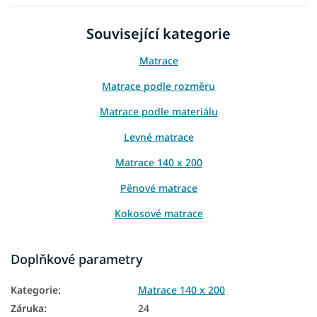
Související kategorie
Matrace
Matrace podle rozměru
Matrace podle materiálu
Levné matrace
Matrace 140 x 200
Pěnové matrace
Kokosové matrace
Matrace podle výšky
Doplňkové parametry
Vysoké matrace
Kategorie
:
Matrace 140 x 200
Matrace Aloe Vera
Záruka
:
24
Matrace z PUR pěny