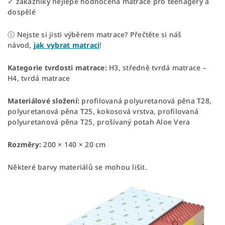
✓ zákazníky nejlépe hodnocená matrace pro teenagery a
dospělé
ⓘ Nejste si jisti výběrem matrace? Přečtěte si náš
návod,
jak vybrat matraci
!
Kategorie tvrdosti matrace:
H3, středně tvrdá matrace –
H4, tvrdá matrace
Materiálové složení:
profilovaná polyuretanová pěna T28,
polyuretanová pěna T25, kokosová vrstva, profilovaná
polyuretanová pěna T25, prošívaný potah Aloe Vera
Rozměry:
200 × 140 × 20 cm
Některé barvy materiálů se mohou lišit.