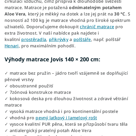
cirkulaci vzduchu, čímž přispívá k dlouhodobé svěžesti
matrace. Matrace je potažená
odnímatelným potahem
Aloe Vera
, který je měkký na dotek a lze jej prát na
30 °C
. S
nosností až 100 kg je matrace vhodná pro široké spektrum
uživatelů. Doporučujeme dokoupit
chránič matrace
pro
extra životnost. V naší nabídce pak najdete i
kvalitní
prostěradla
,
přikrývky
a
polštáře
, např. polštář
Henari
, pro maximálním pohodlí.
Výhody matrace Jovis 140 × 200 cm:
✓ matrace bez pružin – jádro tvoří vzájemně se doplňující
pěnové vrstvy
✓ oboustranné použití
✓ 7zónová konstrukce matrace
✓ kokosová deska pro dlouhou životnost a zdravé větrání
matrace
✓ vysoká matrace vhodná i pro kontinentální postele
✓ vhodná pro
pevný laťkový i lamelový rošt
✓ vysoce kvalitní PUR pěna, která se přizpůsobí tvaru těla
✓ antialergický pratelný potah Aloe Vera