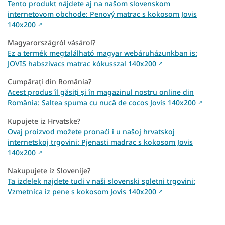
Tento produkt nájdete aj na našom slovenskom
internetovom obchode: Penový matrac s kokosom Jovis
140x200
↗
Magyarországról vásárol?
Ez a termék megtalálható magyar webáruházunkban is:
JOVIS habszivacs matrac kókusszal 140x200
↗
Cumpărați din România?
Acest produs îl găsiți și în magazinul nostru online din
România: Saltea spuma cu nucă de cocos Jovis 140x200
↗
Kupujete iz Hrvatske?
Ovaj proizvod možete pronaći i u našoj hrvatskoj
internetskoj trgovini: Pjenasti madrac s kokosom Jovis
140x200
↗
Nakupujete iz Slovenije?
Ta izdelek najdete tudi v naši slovenski spletni trgovini:
Vzmetnica iz pene s kokosom Jovis 140x200
↗