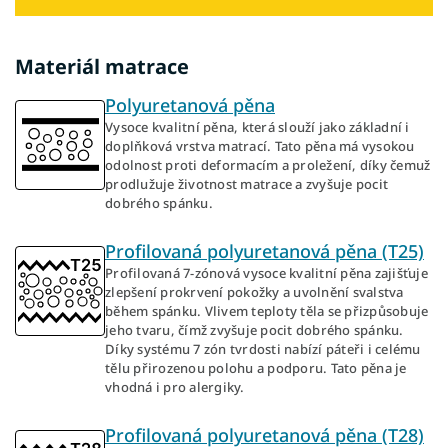
Materiál matrace
Polyuretanová pěna
Vysoce kvalitní pěna, která slouží jako základní i
doplňková vrstva matrací. Tato pěna má vysokou
odolnost proti deformacím a proležení, díky čemuž
prodlužuje životnost matrace a zvyšuje pocit
dobrého spánku.
Profilovaná polyuretanová pěna (T25)
Profilovaná 7-zónová vysoce kvalitní pěna zajišťuje
zlepšení prokrvení pokožky a uvolnění svalstva
během spánku. Vlivem teploty těla se přizpůsobuje
jeho tvaru, čímž zvyšuje pocit dobrého spánku.
Díky systému 7 zón tvrdosti nabízí páteři i celému
tělu přirozenou polohu a podporu. Tato pěna je
vhodná i pro alergiky.
Profilovaná polyuretanová pěna (T28)