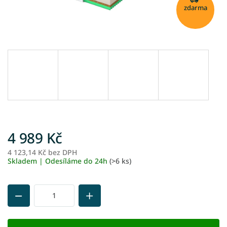
zdarma
4 989 Kč
4 123,14 Kč bez DPH
M
Skladem | Odesíláme do 24h
(>6 ks)
ce