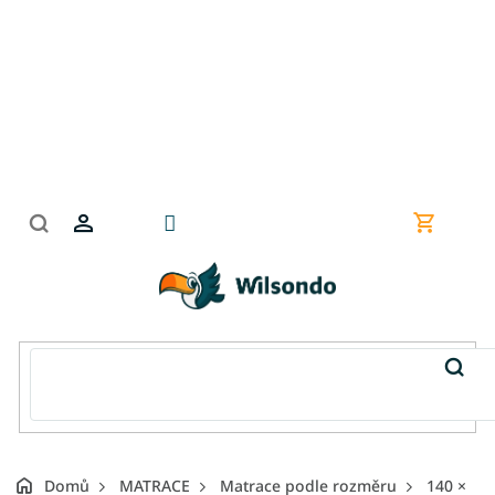
Přejít
na
obsah
Nákupní
košík
Domů
MATRACE
Matrace podle rozměru
140 ×