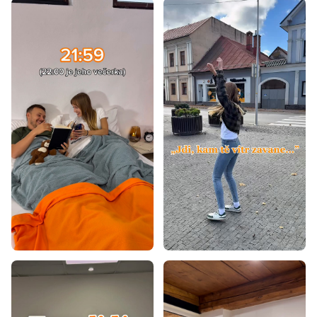
Matrace tvrdost H3
Matrace tvrdost H4
Tvrdé matrace 140x200
Vysoké matrace 140x200
Matrace - výška 20 cm