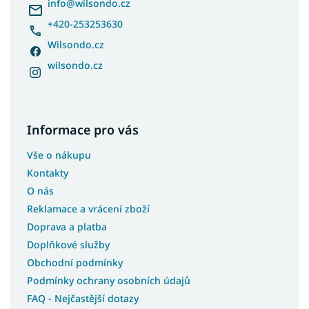
í
info
@
wilsondo.cz
+420-253253630
Wilsondo.cz
wilsondo.cz
Informace pro vás
Vše o nákupu
Kontakty
O nás
Reklamace a vrácení zboží
Doprava a platba
Doplňkové služby
Obchodní podmínky
Podmínky ochrany osobních údajů
FAQ - Nejčastější dotazy