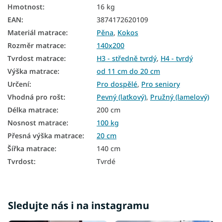
Hmotnost
:
16 kg
Podlahové matrace
EAN
:
3874172620109
Materiál matrace
:
Pěna
,
Kokos
Oboustranné matrace
Rozměr matrace
:
140x200
Matrace podle tvrdosti
Tvrdost matrace
:
H3 - středně tvrdý
,
H4 - tvrdý
Tvrdé matrace
Výška matrace
:
od 11 cm do 20 cm
Určení
:
Pro dospělé
,
Pro seniory
Zónové matrace
Vhodná pro rošt
:
Pevný (laťkový)
,
Pružný (lamelový)
Velké matrace
Délka matrace
:
200 cm
Nosnost matrace
:
100 kg
Manželské matrace
Přesná výška matrace
:
20 cm
7zónové matrace
Šířka matrace
:
140 cm
Tvrdost
:
Tvrdé
Pěnové matrace 140x200
Kokosové matrace 140x200
Matrace Aloe Vera 140x200
Sledujte nás i na instagramu
Levné matrace 140x200