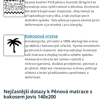
Vysoce kvalitní PUR pěna o hustotě 28 kg/m3 se
vyznačuje svou vyšší tuhostí a dlouhou životností.
Má dobré kopírovací vlastnosti, díky čemuž se
přizpůsobuje tvaru těla, a tak zvyšuje pocit
dobrého spánku. Tato pěna je vysoce odolná proti
deformacím a je vhodná i pro alergiky.
Kokosová vrstva
Antialergická, přírodní a 100% ekologická vrstva
vyráběná z kokosových ořechů. Vyniká množstvím
pozitivních vlasností, které prodlužují životnost
vaší matrace a zlepšují kvalitu vašeho spánku.
Kokosová vrstva brání vzniku roztočů a
mikroorganismů, dodává prodyšnost, pevnost a
pružnost. Matrace s kokosovou vrstvou pohlcují
vlhkost a brání předčasnému opotřebení a
deformaci.
Nejčastější dotazy k Pěnová matrace s
kokosem Jovis 140x200