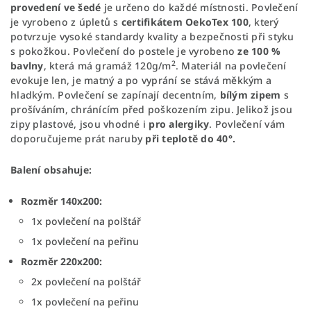
provedení ve šedé
je určeno do každé místnosti. Povlečení
je vyrobeno z
úpletů s
certifikátem OekoTex 100
, který
potvrzuje vysoké standardy kvality a bezpečnosti při styku
s pokožkou. Povlečení do postele je vyrobeno
ze 100 %
2
bavlny
, která má gramáž 120g/m
. Materiál na povlečení
evokuje len, je matný a po vyprání se stává měkkým a
hladkým. Povlečení se zapínají decentním,
bílým zipem
s
prošíváním, chránícím před poškozením zipu. Jelikož jsou
zipy plastové, jsou vhodné i
pro alergiky
. Povlečení vám
doporučujeme prát naruby
při teplotě do 40°.
Balení obsahuje:
Rozměr 140x200:
1x povlečení na polštář
1x povlečení na peřinu
Rozměr 220x200:
2x povlečení na polštář
1x povlečení na peřinu