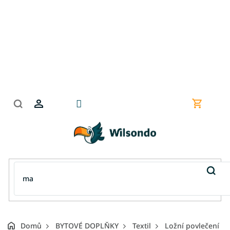
Přejít
na
obsah
Nákupní
košík
Domů
BYTOVÉ DOPLŇKY
Textil
Ložní povlečení