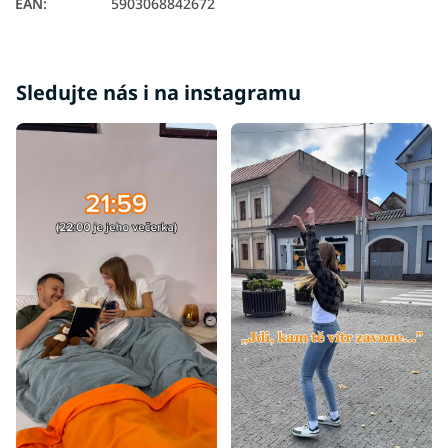
EAN
:
5903068842672
Sledujte nás i na instagramu