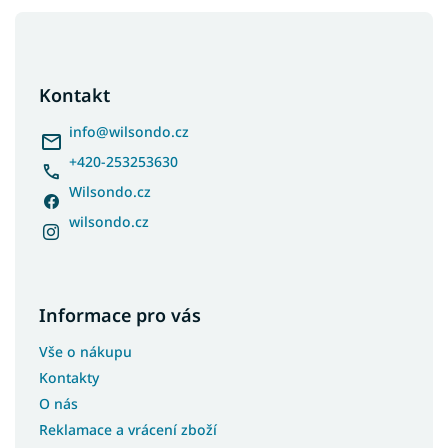
Z
á
p
a
Kontakt
t
í
info
@
wilsondo.cz
+420-253253630
Wilsondo.cz
wilsondo.cz
Informace pro vás
Vše o nákupu
Kontakty
O nás
Reklamace a vrácení zboží