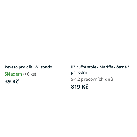
Pexeso pro děti Wilsondo
Příruční stolek Mariffa - černá /
přírodní
Skladem
(>6 ks)
5-12 pracovních dnů
39 Kč
819 Kč