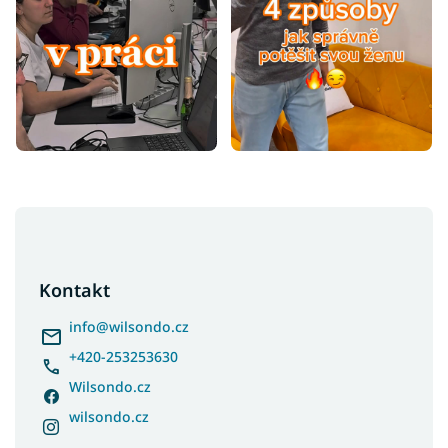
Z
á
p
a
Kontakt
t
í
info
@
wilsondo.cz
+420-253253630
Wilsondo.cz
wilsondo.cz