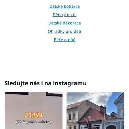
r
Dětské koberce
v
k
Dětský textil
y
Dětské dekorace
v
ý
Ohrádky pro děti
p
i
Péče o dítě
s
u
Sledujte nás i na instagramu