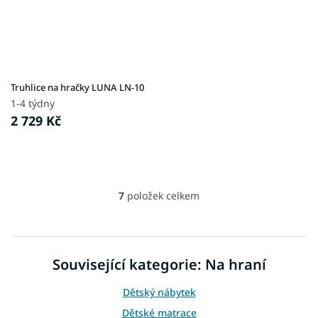
Truhlice na hračky LUNA LN-10
1-4 týdny
2 729 Kč
7
položek celkem
O
v
l
á
d
Související kategorie: Na hraní
a
c
Dětský nábytek
í
p
Dětské matrace