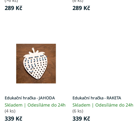
(>6 ks)
(6 ks)
ů
289 Kč
289 Kč
Edukační hračka - JAHODA
Edukační hračka - RAKETA
Skladem | Odesíláme do 24h
Skladem | Odesíláme do 24h
(4 ks)
(6 ks)
339 Kč
339 Kč