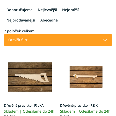
Ř
a
Doporučujeme
Nejlevnější
Nejdražší
z
e
Nejprodávanější
Abecedně
n
í
7
položek celkem
p
Otevřít filtr
r
o
V
d
ý
u
p
k
i
t
s
ů
p
r
o
d
u
Dřevěné pravítko - PILKA
Dřevěné pravítko - PSÍK
k
Skladem | Odesíláme do 24h
Skladem | Odesíláme do 24h
t