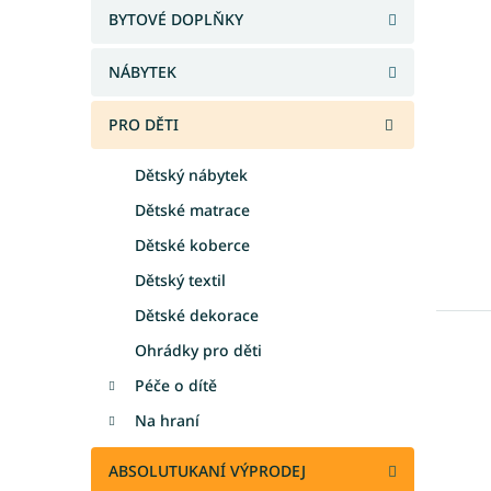
a
BYTOVÉ DOPLŇKY
n
e
NÁBYTEK
l
PRO DĚTI
Dětský nábytek
Dětské matrace
Dětské koberce
Dětský textil
Dětské dekorace
Ohrádky pro děti
Péče o dítě
Na hraní
ABSOLUTUKANÍ VÝPRODEJ