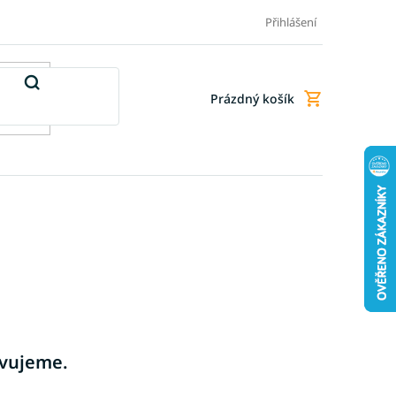
Doprava a platba
Doplňkové služby
Obchodní podmínky
Přihlášení
Prázdný košík
Nákupní
košík
avujeme.