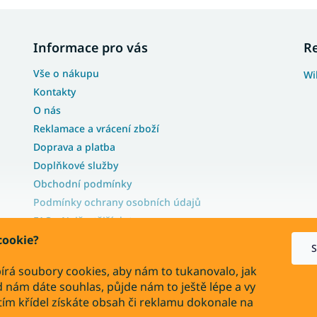
Informace pro vás
R
Vše o nákupu
Wi
Kontakty
O nás
Reklamace a vrácení zboží
Doprava a platba
Doplňkové služby
Obchodní podmínky
Podmínky ochrany osobních údajů
FAQ - Nejčastější dotazy
Blog
cookie?
S
Velkoobchodní nabídka
írá soubory cookies, aby nám to tukanovalo, jak
Montážní návody
 nám dáte souhlas, půjde nám to ještě lépe a vy
Podmínky ochrany osobních údajů
ím křídel získáte obsah či reklamu dokonale na