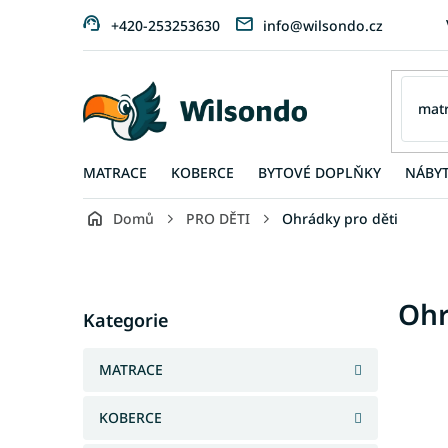
Přejít
+420-253253630
info@wilsondo.cz
na
obsah
MATRACE
KOBERCE
BYTOVÉ DOPLŇKY
NÁBY
Domů
PRO DĚTI
Ohrádky pro děti
P
o
s
Přeskočit
Ohr
t
Kategorie
kategorie
r
a
MATRACE
n
n
KOBERCE
í
p