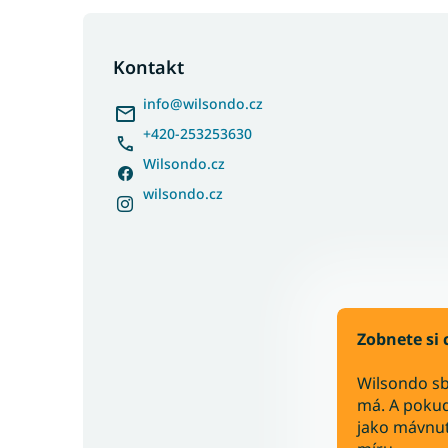
Z
á
p
Kontakt
a
info
@
wilsondo.cz
t
í
+420-253253630
Wilsondo.cz
wilsondo.cz
Zobnete si 
Wilsondo sb
má. A pokud
jako mávnut