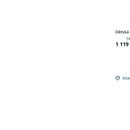
Dětská
S
1 119
Více