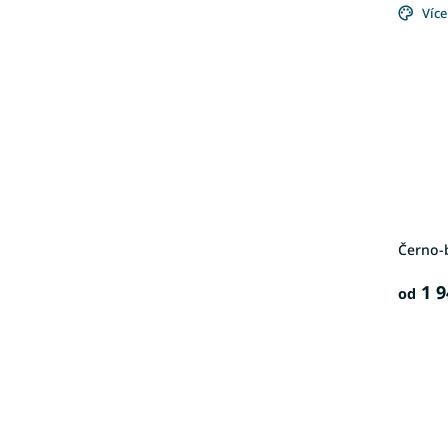
Více
Černo-b
1 9
od