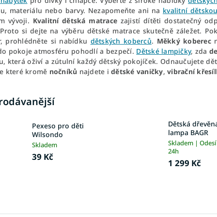
 nábytek
pro dívky i chlapce. Vyberte z široké nabídky
dětských
u, materiálu nebo barvy. Nezapomeňte ani na
kvalitní dětsko
ím vývoji.
Kvalitní dětská matrace
zajistí dítěti dostatečný od
. Proto si dejte na výběru dětské matrace skutečně záležet. Pok
r, prohlédněte si nabídku
dětských koberců
.
Měkký koberec
n
do pokoje atmosféru pohodlí a bezpečí.
Dětské lampičky
, zda
de
u, která oživí a zútulní každý dětský pokojíček. Odnaučujete dě
ve které kromě
nočníků
najdete i
dětské vaničky
,
vibrační křesí
rodávanější
Dětská dřevěn
Pexeso pro děti
lampa BAGR
Wilsondo
Skladem | Odes
Skladem
24h
39 Kč
1 299 Kč