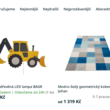
ručujeme
Nejlevnější
Nejdražší
Nejprodávanější
Abeced
 dřevěná LED lampa BAGR
Modro-šedý geometrický kobe
Johan
kladem | Odesíláme do 24h
(1 ks)
 Kč
5-7 praco
1 319 Kč
od