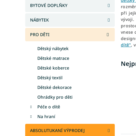
dětský
a
BYTOVÉ DOPLŇKY
rozměr
n
při jej
e
vývoji
NÁBYTEK
l
prosto
vnese 
PRO DĚTI
design
dítě"
, 
Dětský nábytek
Dětské matrace
Nejp
Dětské koberce
Dětský textil
Dětské dekorace
Ohrádky pro děti
Péče o dítě
Na hraní
ABSOLUTUKANÍ VÝPRODEJ