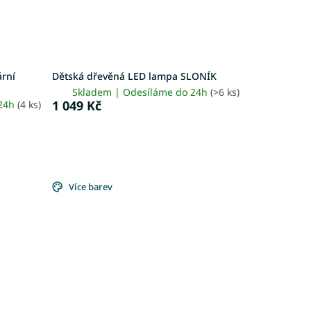
ární
Dětská dřevěná LED lampa SLONÍK
Skladem | Odesíláme do 24h
(>6 ks)
1 049 Kč
 24h
(4 ks)
Více barev