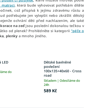
 postelí či postýlek
, které můžete filtrovat podle
u matraci
, která bude vyhovovat potřebám dítěte
počinek, což přispívá k jejímu zdravému růstu a
ud potřebujete jen vylepšit nebo zkrášlit dětský
ejenže ochrání děti před nachlazením, ale také
korace na zeď
jsou poslední dokonalou tečkou v
ťátko od plenek? Prohlédněte si kategorii
"péče o
lka
,
plenky
a mnoho jiného.
á LED
Dětské bavlněné
povlečení
100x135+40x60 - Cross
íláme do
road
Skladem | Odesíláme do
24h
589 Kč