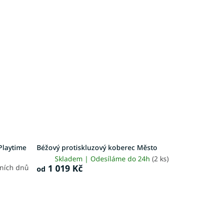
Playtime
Béžový protiskluzový koberec Město
Skladem | Odesíláme do 24h
(2 ks)
1 019 Kč
vních dnů
od