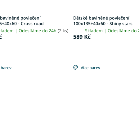
 bavlněné povlečení
Dětské bavlněné povlečení
5+40x60 - Cross road
100x135+40x60 - Shiny stars
kladem | Odesíláme do 24h
(2 ks)
Skladem | Odesíláme do
č
589 Kč
 barev
Více barev