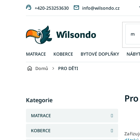
Přejít
+420-253253630
info@wilsondo.cz
na
obsah
MATRACE
KOBERCE
BYTOVÉ DOPLŇKY
NÁBY
Domů
PRO DĚTI
P
o
s
Přeskočit
Pro
t
Kategorie
kategorie
r
a
MATRACE
n
n
KOBERCE
í
Zařizu
p