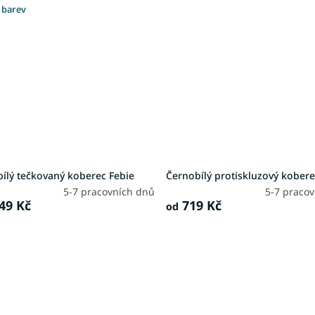
 barev
ílý tečkovaný koberec Febie
Černobílý protiskluzový kobere
5-7 pracovních dnů
5-7 praco
49 Kč
719 Kč
od