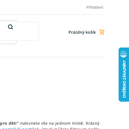
Doprava a platba
Doplňkové služby
Obchodní podmínky
Přihlášení
Prázdný košík
Nákupní
košík
"pro děti"
naleznete vše na jednom místě. Krásný