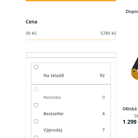
Ř
a
Dopo
z
Cena
e
V
n
39
Kč
5789
Kč
ý
í
p
p
i
r
s
o
p
d
r
u
Na skladě
92
o
k
d
t
u
ů
k
Novinka
0
t
Dětská
ů
Bestseller
4
S
1 299
Výprodej
7