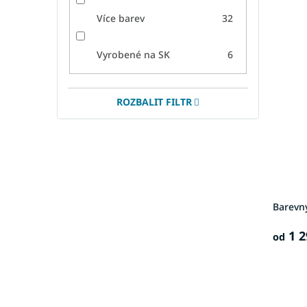
Více barev
32
Vyrobené na SK
6
ROZBALIT FILTR
Barevn
1 2
od