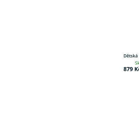
Dětská
S
879 K