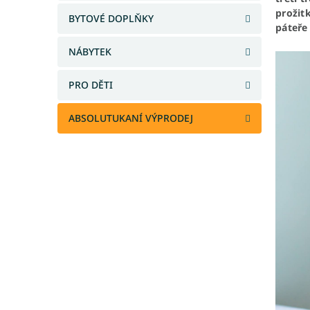
a
prožitk
BYTOVÉ DOPLŇKY
n
páteře
e
NÁBYTEK
l
PRO DĚTI
ABSOLUTUKANÍ VÝPRODEJ