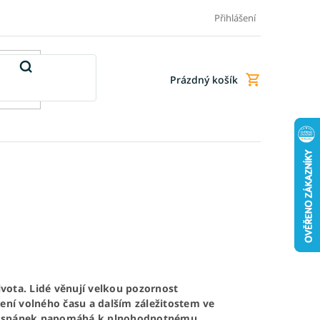
Doprava a platba
Doplňkové služby
Obchodní podmínky
Přihlášení
Prázdný košík
Nákupní
košík
vota. Lidé věnují velkou pozornost
vení volného času a dalším záležitostem ve
itní spánek napomáhá k plnohodnotnému