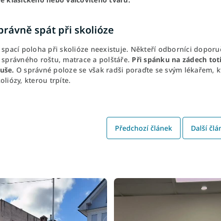
právně spát při skolióze
 spací poloha při skolióze neexistuje. Někteří odborníci doporu
í správného roštu, matrace a polštáře.
Při spánku na zádech tot
uše.
O správné poloze se však radši poraďte se svým lékařem, k
oliózy, kterou trpíte.
Předchozí článek
Další člá