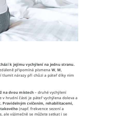
ází k jejímu vychýlení na jednu stranu.
e vzdáleně připomíná písmena
W
,
M
,
tlumit nárazy při chůzi a páteř díky nim
 až na dvou místech
– druhé vychýlení
 v hrudní části je páteř vychýlena doleva a
t.
Pravidelným cvičením, rehabilitacemi,
o takového
(např. frekvence sezení a
, ale výjimečně se můžete setkat i se