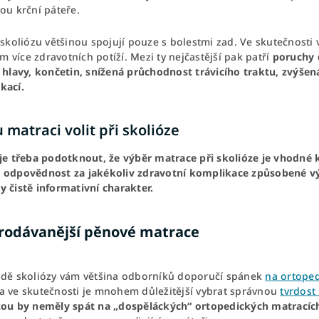
ou krční páteře.
i skoliózu většinou spojují pouze s bolestmi zad. Ve skutečnost
více zdravotních potíží. Mezi ty nejčastější pak patří
poruchy 
i hlavy, končetin, snížená průchodnost trávicího traktu, zvýšen
kací.
 matraci volit při skolióze
 je třeba podotknout, že výběr matrace při skolióze je vhodné
 odpovědnost za jakékoliv zdravotní komplikace způsobené v
y čistě informativní charakter.
rodávanější pěnové matrace
adě skoliózy vám většina odborníků doporučí spánek
na ortoped
a ve skutečnosti je mnohem důležitější vybrat správnou
tvrdost
zou by neměly spát na „dospěláckých“ ortopedických matracíc