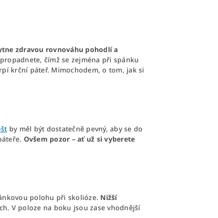
tne zdravou rovnováhu pohodlí a
 propadnete, čímž se zejména při spánku
rpí krční páteř. Mimochodem, o tom, jak si
ošt
by měl být dostatečně pevný, aby se do
páteře.
Ovšem pozor – ať už si vyberete
pánkovou polohu při skolióze.
Nižší
ch. V poloze na boku jsou zase vhodnější