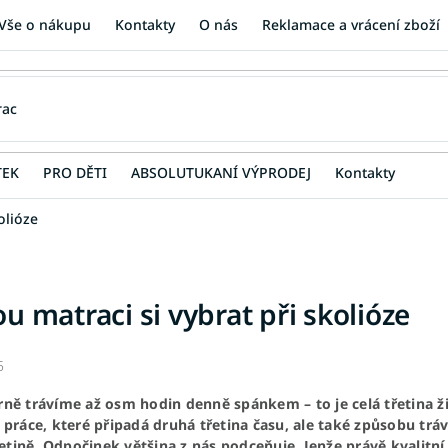
Vše o nákupu
Kontakty
O nás
Reklamace a vrácení zboží
TEK
PRO DĚTI
ABSOLUTUKANÍ VÝPRODEJ
Kontakty
olióze
ou matraci si vybrat při skolióze
5
ně trávíme až osm hodin denně spánkem – to je celá třetina ži
 práce, které připadá druhá třetina času, ale také způsobu trá
třetině. Odpočinek většina z nás podceňuje. Jenže právě kval