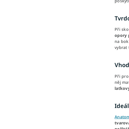
poskytn
Tvrdo
Při sko
opory 
na bok
vybrat 
Vhodn
Při pro
něj ma
laťkov
Ideál
Anatom
tvarov
polštá