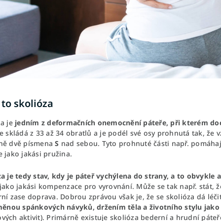
 to skolióza
za je
jedním z deformačních onemocnění páteře, při kterém doch
se skládá z 33 až 34 obratlů a je podél své osy prohnutá tak, ž
ně dvě písmena
S
nad sebou. Tyto prohnuté části např. pomáhají 
e jako jakási pružina.
a je tedy stav, kdy je páteř vychýlena do strany, a to obvykle
jako jakási kompenzace pro vyrovnání. Může se tak např. stát, že
ní zase doprava. Dobrou zprávou však je, že se skolióza dá léči
změnou spánkových návyků, držením těla a životního stylu jak
ých aktivit). Primárně existuje skolióza bederní a hrudní páteře