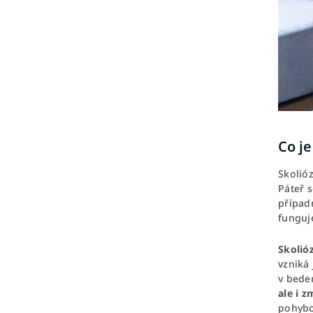
Co je
Skolió
Páteř 
případ
funguj
Skolióz
vzniká 
v beder
ale i 
pohybov