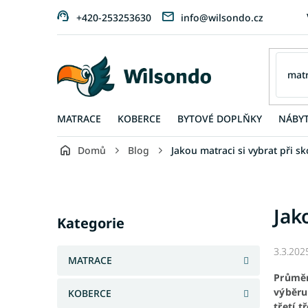
Přejít
+420-253253630
info@wilsondo.cz
na
obsah
MATRACE
KOBERCE
BYTOVÉ DOPLŇKY
NÁBY
Domů
Blog
Jakou matraci si vybrat při sk
P
o
s
Přeskočit
Jak
t
kategorie
Kategorie
r
a
3.3.202
n
MATRACE
n
Průměr
í
výběru
KOBERCE
p
třetí 