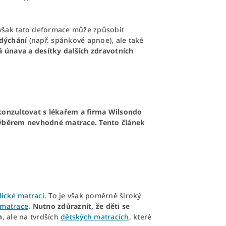
i však tato deformace může způsobit
dýchání
(např. spánkové apnoe), ale také
á únava a desítky dalších zdravotních
 konzultovat s lékařem a firma Wilsondo
ýběrem nevhodné matrace. Tento článek
ické matraci
. To je však poměrně široký
 matrace
.
Nutno zdůraznit, že děti se
h
, ale na tvrdších
dětských matracích
, které