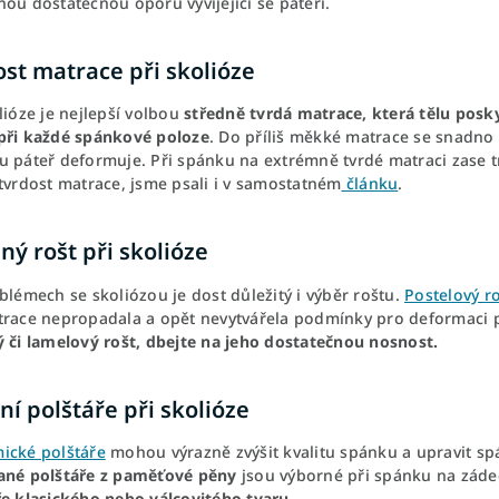
ou dostatečnou oporu vyvíjející se páteři.
st matrace při skolióze
lióze je nejlepší volbou
středně tvrdá matrace, která tělu
posky
při každé spánkové poloze
. Do příliš měkké matrace se snadno
u páteř deformuje. Při spánku na extrémně tvrdé matraci zase t
tvrdost matrace, jsme psali i v samostatném
článku
.
ý rošt při skolióze
blémech se skoliózou je dost důležitý i výběr roštu.
Postelový r
trace nepropadala a opět nevytvářela podmínky pro deformaci 
ý či lamelový rošt, dbejte na jeho dostatečnou nosnost.
ní polštáře při skolióze
ické polštáře
mohou výrazně zvýšit kvalitu spánku a upravit s
ané polštáře z paměťové pěny
jsou výborné při spánku na záde
ře klasického nebo válcovitého tvaru.