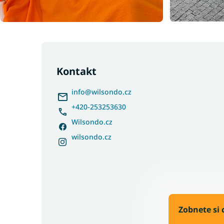
Z
á
p
Kontakt
a
t
info
@
wilsondo.cz
í
+420-253253630
Wilsondo.cz
wilsondo.cz
Zobnete si 