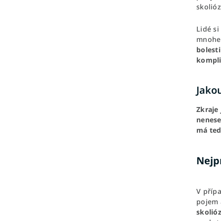
skolióz
Lidé s
mnohem 
bolest
kompli
Jakou
Zkraje
nenese
má ted
Nejp
V příp
pojem 
skolió