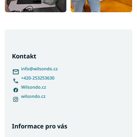
Z
á
p
a
Kontakt
t
í
info
@
wilsondo.cz
+420-253253630
Wilsondo.cz
wilsondo.cz
Informace pro vás