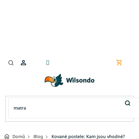
Přejít
na
obsah
Nákupní
košík
Domů
Blog
Kované postele: Kam jsou vhodné?