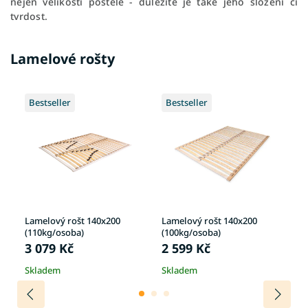
nejen velikosti postele - důležité je také jeho složení či
tvrdost.
Lamelové rošty
Bestseller
Bestseller
B
Lamelový rošt 140x200
Lamelový rošt 140x200
La
(110kg/osoba)
(100kg/osoba)
(1
3 079 Kč
2 599 Kč
2
Skladem
Skladem
S