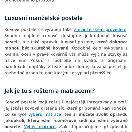
Luxusní manželské postele
Kovové postele se vyrábějí také
v manželském provedení
.
Snadno najdete cenově dostupné jednoduché kovové
postele, ale také opravdu luxusní postele,
které dokonce
mohou být skutečně kované.
Ozdobné čelo vykované z
kvalitní oceli v pravé kovárně vás může vyjít na stovky až
tisíce eur. Pokud si potrpíte na kvalitu a originální
handmade doplňky v bytě nebo domě, kovaná postel je
rozhodně produkt, nad kterým se vyplatí přemýšlet.
Jak je to s roštem a matracemi?
Kovové postele mají rošt již nejčastěji integrovaný a tvoří
jej jakási kovová drátěná síť, která připomíná kari rohože.
Co se týče
výběru matrace
,
ten si můžete zvolit opravdu
jakoukoli, která vám rozměrově sedí do vámi vybrané
postele.
Výběr matrace
však doporučujeme přizpůsobit