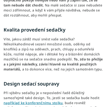
obývacího pokoje nevejde nebo vám ji zaplní tak, že se
tam nebude dát chodit.
Na malé sedačce si zase nebudete
moci zdřímnout, a když k vám přijde návštěva, nebude se
dát roztáhnout, aby mohli přespat.
Kvalita provedení sedačky
Víte, jakou zátěž musí snést vaše sedačka?
Několikahodinové sezení množství osob, oděrky od
knoflíků a zipů na oděvech, prach, chlupy a odumřelá
kůže, rozlité nápoje, ale i dětské hry a bláznění domácích
mazlíčků se na sedačce snadno podepíší.
To, zda to přežije
a s jakými následky, závisí hlavně na kvalitě použitých
materiálů,
a to dokonce více, než na jejich samotném typu.
Design sedací soupravy
Při výběru sedačky je v neposlední řadě důležitý
samozřejmě také design. To, jestli se sedačka bude hodit
například ke konferenčnímu stolku
, bude rovněž