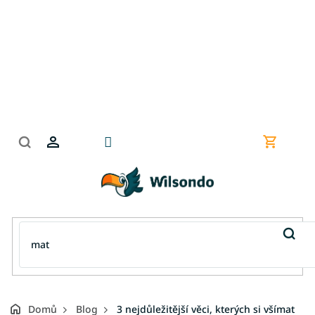
Přejít
na
obsah
Nákupní
košík
Domů
Blog
3 nejdůležitější věci, kterých si všímat