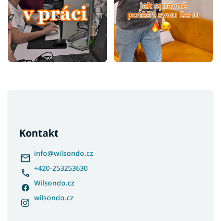
Z
á
p
a
Kontakt
t
í
info
@
wilsondo.cz
+420-253253630
Wilsondo.cz
wilsondo.cz