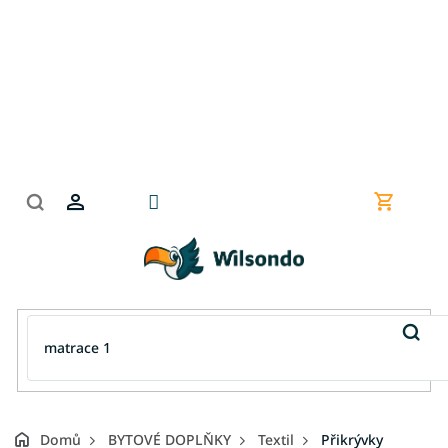
Přejít
na
obsah
Nákupní
košík
Domů
BYTOVÉ DOPLŇKY
Textil
Přikrývky