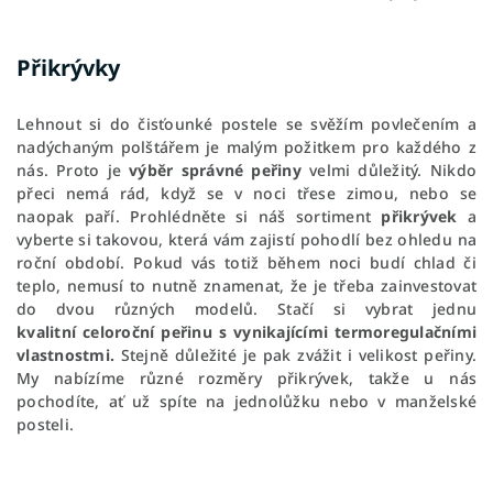
Přikrývky
Lehnout si do čisťounké postele se svěžím povlečením a
nadýchaným polštářem je malým požitkem pro každého z
nás. Proto je
výběr správné peřiny
velmi důležitý. Nikdo
přeci nemá rád, když se v noci třese zimou, nebo se
naopak paří. Prohlédněte si náš sortiment
přikrývek
a
vyberte si takovou, která vám zajistí pohodlí bez ohledu na
roční období. Pokud vás totiž během noci budí chlad či
teplo, nemusí to nutně znamenat, že je třeba zainvestovat
do dvou různých modelů. Stačí si vybrat jednu
kvalitní celoroční peřinu s vynikajícími termoregulačními
vlastnostmi.
Stejně důležité je pak zvážit i velikost peřiny.
My nabízíme různé rozměry přikrývek, takže u nás
pochodíte, ať už spíte na jednolůžku nebo v manželské
posteli.