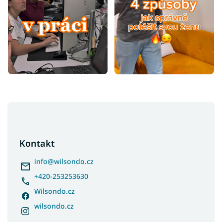
Z
á
p
a
Kontakt
t
í
info
@
wilsondo.cz
+420-253253630
Wilsondo.cz
wilsondo.cz