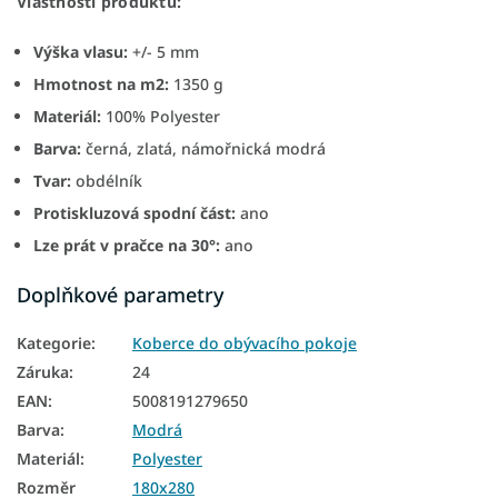
Vlastnosti produktu:
Výška vlasu:
+/- 5 mm
Hmotnost na m2:
1350 g
Materiál:
100% Polyester
Barva:
černá, zlatá, námořnická modrá
Tvar:
obdélník
Protiskluzová spodní část:
ano
Lze prát v pračce na 30°:
ano
Doplňkové parametry
Kategorie
:
Koberce do obývacího pokoje
Záruka
:
24
EAN
:
5008191279650
Barva
:
Modrá
Materiál
:
Polyester
Rozměr
180x280