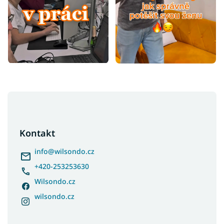
Z
á
p
a
Kontakt
t
í
info
@
wilsondo.cz
+420-253253630
Wilsondo.cz
wilsondo.cz