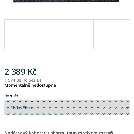
2 389 Kč
1 974,38 Kč bez DPH
M
Momentálně nedostupné
ce
Rozměr
Nadčasový koberec s abstraktním motivem rozzáří