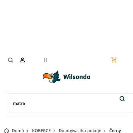
Přejít
na
obsah
Nákupní
košík
Domů
KOBERCE
Do obývacího pokoje
Černý