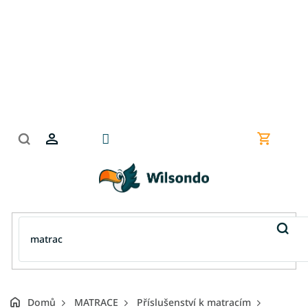
Přejít
na
obsah
Nákupní
košík
Domů
MATRACE
Příslušenství k matracím