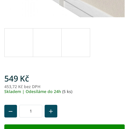
549 Kč
453,72 Kč bez DPH
M
Skladem | Odesíláme do 24h
(5 ks)
ce