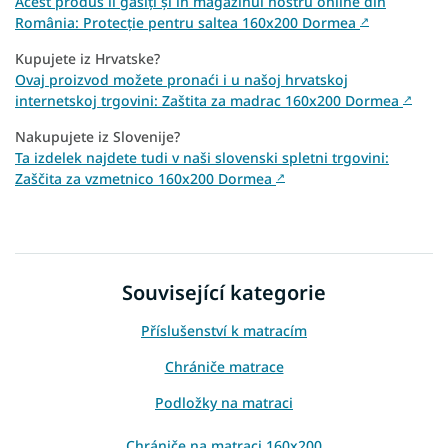
Acest produs îl găsiți și în magazinul nostru online din
România: Protecție pentru saltea 160x200 Dormea
↗
Kupujete iz Hrvatske?
Ovaj proizvod možete pronaći i u našoj hrvatskoj
internetskoj trgovini: Zaštita za madrac 160x200 Dormea
↗
Nakupujete iz Slovenije?
Ta izdelek najdete tudi v naši slovenski spletni trgovini:
Zaščita za vzmetnico 160x200 Dormea
↗
Související kategorie
Příslušenství k matracím
Chrániče matrace
Podložky na matraci
Chrániče na matraci 160x200