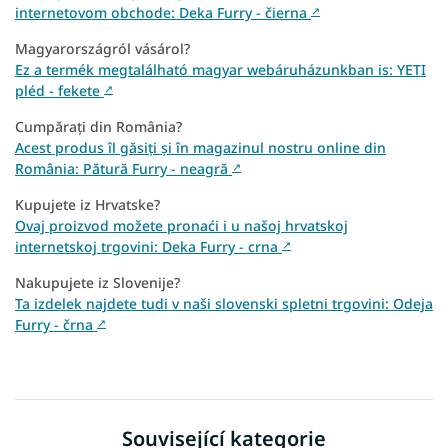
internetovom obchode: Deka Furry - čierna
↗
Magyarországról vásárol?
Ez a termék megtalálható magyar webáruházunkban is: YETI
pléd - fekete
↗
Cumpărați din România?
Acest produs îl găsiți și în magazinul nostru online din
România: Pătură Furry - neagră
↗
Kupujete iz Hrvatske?
Ovaj proizvod možete pronaći i u našoj hrvatskoj
internetskoj trgovini: Deka Furry - crna
↗
Nakupujete iz Slovenije?
Ta izdelek najdete tudi v naši slovenski spletni trgovini: Odeja
Furry - črna
↗
Související kategorie