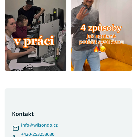
Z
á
p
a
Kontakt
t
í
info
@
wilsondo.cz
+420-253253630