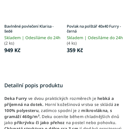
Bavlněné povlečení Klarisa -
Povlak na polštář 40x40 Furry -
šedé
černá
Skladem | Odesíláme do 24h
Skladem | Odesíláme do 24h
(2 ks)
(4 ks)
949 Kč
359 Kč
Detailní popis produktu
Deka Furry
ve dvou praktických rozměrech je
hebká a
příjemná na dotek.
Horní kožešinová vrstva se skládá
ze
100% polyesteru
, zatímco spodní je z
mikrovlákna, s
gramáží 460g/
m².
Deku oceníte během chladnějších dnů
jako
přikrývku či jako přehoz
na postel nebo pohovku.
Chlupatá struktura o délce cca 3 cm
jí dodává prostorový