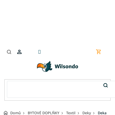
Přejít
na
obsah
Nákupní
košík
Domů
BYTOVÉ DOPLŇKY
Textil
Deky
Deka