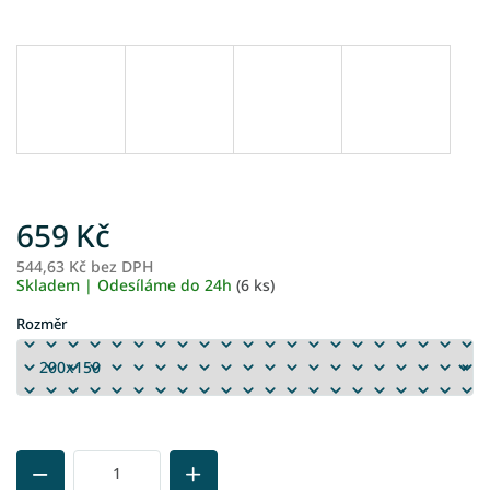
659 Kč
544,63 Kč bez DPH
M
Skladem | Odesíláme do 24h
(6 ks)
ce
Rozměr