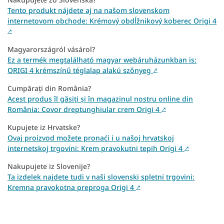
Tento produkt nájdete aj na našom slovenskom
internetovom obchode: Krémový obdĺžnikový koberec Origi 4
↗
Magyarországról vásárol?
Ez a termék megtalálható magyar webáruházunkban is:
ORIGI 4 krémszínű téglalap alakú szőnyeg
↗
Cumpărați din România?
Acest produs îl găsiți și în magazinul nostru online din
România: Covor dreptunghiular crem Origi 4
↗
Kupujete iz Hrvatske?
Ovaj proizvod možete pronaći i u našoj hrvatskoj
internetskoj trgovini: Krem pravokutni tepih Origi 4
↗
Nakupujete iz Slovenije?
Ta izdelek najdete tudi v naši slovenski spletni trgovini:
Kremna pravokotna preproga Origi 4
↗