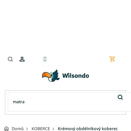
Přejít
na
obsah
Nákupní
košík
Domů
KOBERCE
Krémový obdélníkový koberec