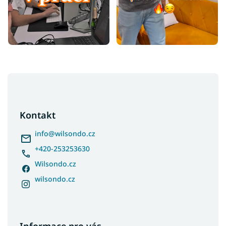
Z
á
p
a
Kontakt
t
í
info
@
wilsondo.cz
+420-253253630
Wilsondo.cz
wilsondo.cz