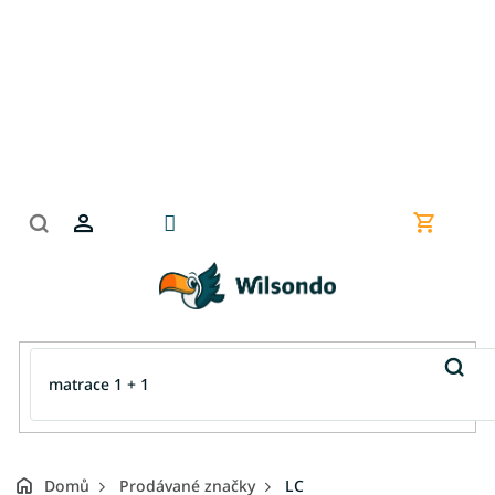
Přejít
na
obsah
Nákupní
košík
Domů
Prodávané značky
LC