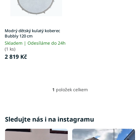
p
t
r
ů
o
d
u
Modrý dětský kulatý koberec
k
Bubbly 120 cm
t
Skladem | Odesíláme do 24h
ů
(1 ks)
2 819 Kč
1
položek celkem
O
v
l
á
d
Sledujte nás i na instagramu
a
c
í
p