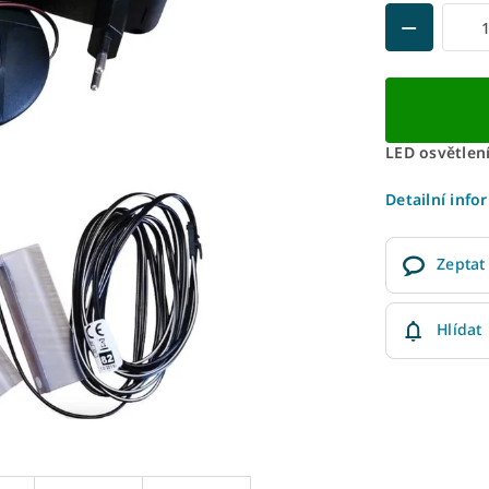
LED osvětlení
Detailní info
Zeptat
Hlídat