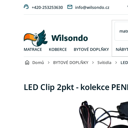
Přejít
+420-253253630
info@wilsondo.cz
na
obsah
MATRACE
KOBERCE
BYTOVÉ DOPLŇKY
NÁBY
Domů
BYTOVÉ DOPLŇKY
Svítidla
LED
LED Clip 2pkt - kolekce PE