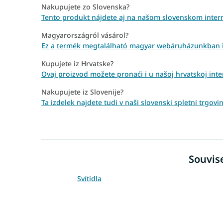
Nakupujete zo Slovenska?
Tento produkt nájdete aj na našom slovenskom inter
Magyarországról vásárol?
Ez a termék megtalálható magyar webáruházunkban is:
Kupujete iz Hrvatske?
Ovaj proizvod možete pronaći i u našoj hrvatskoj inte
Nakupujete iz Slovenije?
Ta izdelek najdete tudi v naši slovenski spletni trgovi
Souvise
Svítidla