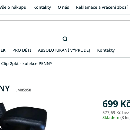
Vše o nákupu
Kontakty
O nás
Reklamace a vrácení zboží
TEK
PRO DĚTI
ABSOLUTUKANÍ VÝPRODEJ
Kontakty
 Clip 2pkt - kolekce PENNY
NNY
LM85958
699 K
577,69 Kč be
Skladem
(3 ks