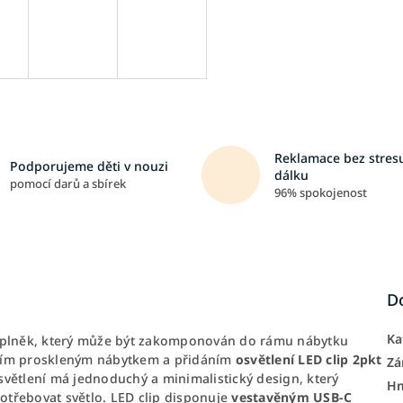
Reklamace bez stresu
Podporujeme děti v nouzi
dálku
pomocí darů a sbírek
96% spokojenost
D
Ka
 doplněk, který může být zakomponován do rámu nábytku
tním proskleným nábytkem a přidáním
osvětlení LED clip 2pkt
Zá
osvětlení má jednoduchý a minimalistický design, který
H
třebovat světlo. LED clip disponuje
vestavěným USB-C