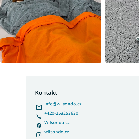
Z
á
p
Kontakt
a
info
@
wilsondo.cz
t
í
+420-253253630
Wilsondo.cz
wilsondo.cz