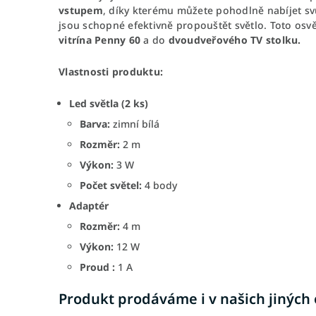
vstupem
, díky kterému můžete pohodlně nabíjet svů
jsou schopné efektivně propouštět světlo. Toto os
vitrína Penny 60
a do
dvoudveřového TV stolku.
Vlastnosti produktu:
Led světla (2 ks)
Barva:
zimní bílá
Rozměr:
2 m
Výkon:
3 W
Počet světel:
4 body
Adaptér
Rozměr:
4 m
Výkon:
12 W
Proud :
1 A
Produkt prodáváme i v našich jiných