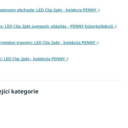
netovom obchode: LED Clip 2pkt - kolekcia PENNY
↗
 LED Clip 2pkt üvegpolc világítás - PENNY bútorkollekció
↗
rnetskoj trgovini: LED Clip 2pkt - kolekcija PENNY
↗
ni: LED Clip 2pkt - kolekcija PENNY
↗
jící kategorie