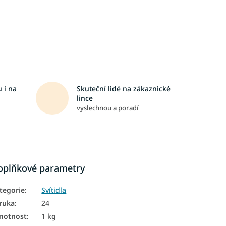
 i na
Skuteční lidé na zákaznické
lince
vyslechnou a poradí
oplňkové parametry
tegorie
:
Svítidla
ruka
:
24
motnost
:
1 kg