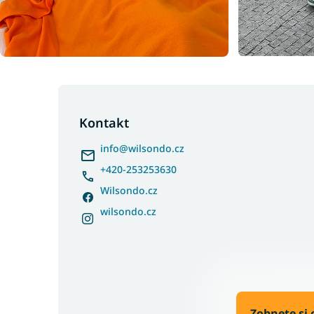
Z
á
p
Kontakt
a
info
@
wilsondo.cz
t
í
+420-253253630
Wilsondo.cz
wilsondo.cz
Zobnete si 