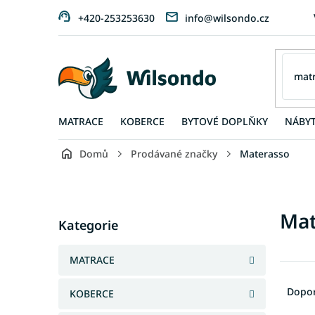
Přejít
+420-253253630
info@wilsondo.cz
na
obsah
MATRACE
KOBERCE
BYTOVÉ DOPLŇKY
NÁBY
Domů
Prodávané značky
Materasso
P
o
s
Přeskočit
Mat
t
Kategorie
kategorie
r
a
MATRACE
n
Ř
n
a
Dopo
KOBERCE
í
z
p