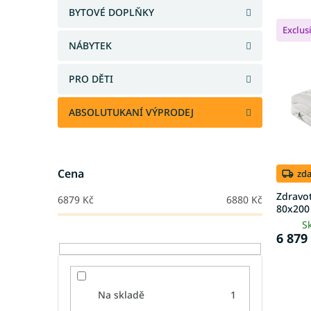
e
a
BYTOVÉ DOPLŇKY
V
n
n
Exclus
ý
í
e
NÁBYTEK
p
p
l
i
r
s
PRO DĚTI
o
p
d
r
u
ABSOLUTUKANÍ VÝPRODEJ
o
k
d
t
u
ů
k
Cena
zd
t
Zdravo
6879
Kč
6880
Kč
ů
80x200
S
6 879
Na skladě
1