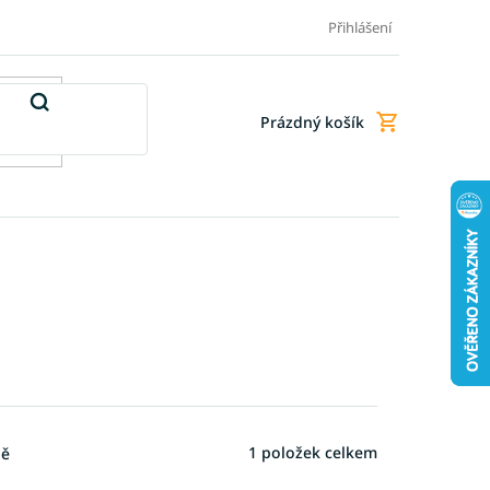
Doprava a platba
Doplňkové služby
Obchodní podmínky
Přihlášení
Prázdný košík
Nákupní
košík
1
položek celkem
ně