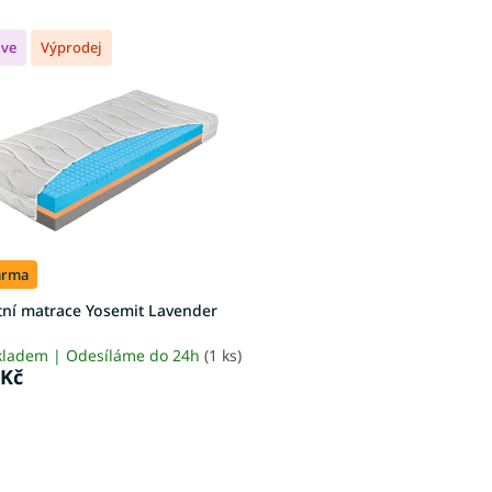
ive
Výprodej
arma
tní matrace Yosemit Lavender
kladem | Odesíláme do 24h
(1 ks)
 Kč
O