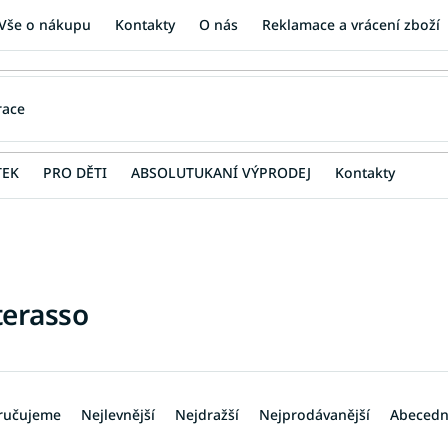
Vše o nákupu
Kontakty
O nás
Reklamace a vrácení zboží
TEK
PRO DĚTI
ABSOLUTUKANÍ VÝPRODEJ
Kontakty
erasso
ručujeme
Nejlevnější
Nejdražší
Nejprodávanější
Abeced