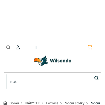
Přejít
na
obsah
Nákupní
košík
Domů
NÁBYTEK
Ložnice
Noční stolky
Noční