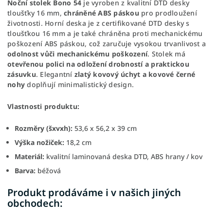
Noční stolek Bono 54
je vyroben z kvalitní DTD desky
tloušťky 16 mm,
chráněné ABS páskou
pro prodloužení
životnosti. Horní deska je z certifikované DTD desky s
tloušťkou 16 mm a je také chráněna proti mechanickému
poškození ABS páskou, což zaručuje vysokou trvanlivost a
odolnost vůči mechanickému poškození
. Stolek má
otevřenou polici na odložení drobností a praktickou
zásuvku
. Elegantní
zlatý kovový úchyt a
kovové černé
nohy
doplňují minimalistický design.
Vlastnosti produktu:
Rozměry (šxvxh):
53,6 x 56,2 x 39 cm
Výška nožiček:
18,2 cm
Materiál:
kvalitní laminovaná deska DTD, ABS hrany / kov
Barva:
béžová
Produkt prodáváme i v našich jiných
obchodech: