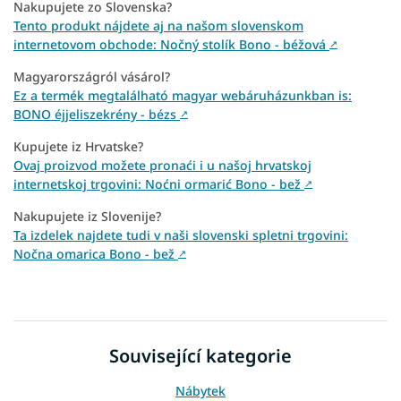
Nakupujete zo Slovenska?
Tento produkt nájdete aj na našom slovenskom
internetovom obchode: Nočný stolík Bono - béžová
↗
Magyarországról vásárol?
Ez a termék megtalálható magyar webáruházunkban is:
BONO éjjeliszekrény - bézs
↗
Kupujete iz Hrvatske?
Ovaj proizvod možete pronaći i u našoj hrvatskoj
internetskoj trgovini: Noćni ormarić Bono - bež
↗
Nakupujete iz Slovenije?
Ta izdelek najdete tudi v naši slovenski spletni trgovini:
Nočna omarica Bono - bež
↗
Související kategorie
Nábytek