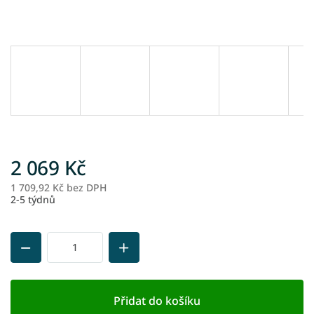
2 069 Kč
1 709,92 Kč bez DPH
M
2-5 týdnů
ce
Přidat do košíku