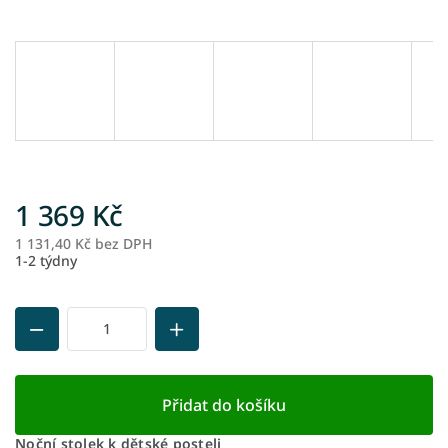
1 369 Kč
1 131,40 Kč bez DPH
M
1-2 týdny
ce
Přidat do košíku
Noční stolek k dětské posteli