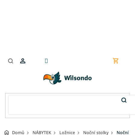
Přejít
na
obsah
Nákupní
košík
Domů
NÁBYTEK
Ložnice
Noční stolky
Noční