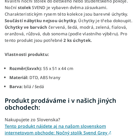
Kvalitní noční stolek do dětského nebo studentského pokoje.
Noční
stolek
SVEND je vybaven dvěma zásuvkami.
Charakteristickým rysem této kolekce jsou barevné úchytky.
Součástí nábytku nejsou úchytky.
Úchytky je třeba dokoupit.
Úchytky ve barvách
červená, šedá, modrá, zelená, fialová,
oranžová, růžová, dub sonoma (podle vlastního výběru). Pro
tento produkt jsou potřebné
2 ks úchytek.
Vlastnosti produktu:
Rozměr(šxvxh):
55 x 51 x 44 cm
Materiál:
DTD, ABS hrany
Barva:
bílá / šedá
Produkt prodáváme i v našich jiných
obchodech:
Nakupujete zo Slovenska?
Tento produkt nájdete aj na našom slovenskom
internetovom obchode: Nočný stolík Svend Grey
↗