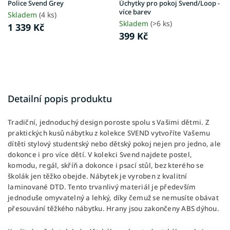
Police Svend Grey
Úchytky pro pokoj Svend/Loop -
více barev
Skladem
(4 ks)
Skladem
(>6 ks)
1 339 Kč
399 Kč
Detailní popis produktu
Tradiční, jednoduchý design poroste spolu s Vašimi dětmi. Z
praktických kusů nábytku z kolekce SVEND vytvoříte Vašemu
dítěti stylový studentský nebo dětský pokoj nejen pro jedno, ale
dokonce i pro více dětí. V kolekci Svend najdete postel,
komodu, regál, skříň a dokonce i psací stůl, bez kterého se
školák jen těžko obejde. Nábytek je vyroben z kvalitní
laminované DTD. Tento trvanlivý materiál je především
jednoduše omyvatelný a lehký, díky čemuž se nemusíte obávat
přesouvání těžkého nábytku. Hrany jsou zakončeny ABS dýhou.