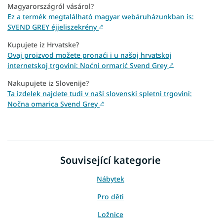
Magyarországról vásárol?
Ez a termék megtalálható magyar webáruházunkban is:
SVEND GREY éjjeliszekrény
↗
Kupujete iz Hrvatske?
Ovaj proizvod možete pronaći i u našoj hrvatskoj
internetskoj trgovini: Noćni ormarić Svend Grey
↗
Nakupujete iz Slovenije?
Ta izdelek najdete tudi v naši slovenski spletni trgovini:
Nočna omarica Svend Grey
↗
Související kategorie
Nábytek
Pro děti
Ložnice