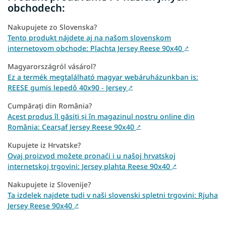
obchodech:
Nakupujete zo Slovenska?
Tento produkt nájdete aj na našom slovenskom
internetovom obchode: Plachta Jersey Reese 90x40
↗
Magyarországról vásárol?
Ez a termék megtalálható magyar webáruházunkban is:
REESE gumis lepedő 40x90 - Jersey
↗
Cumpărați din România?
Acest produs îl găsiți și în magazinul nostru online din
România: Cearșaf Jersey Reese 90x40
↗
Kupujete iz Hrvatske?
Ovaj proizvod možete pronaći i u našoj hrvatskoj
internetskoj trgovini: Jersey plahta Reese 90x40
↗
Nakupujete iz Slovenije?
Ta izdelek najdete tudi v naši slovenski spletni trgovini: Rjuha
Jersey Reese 90x40
↗