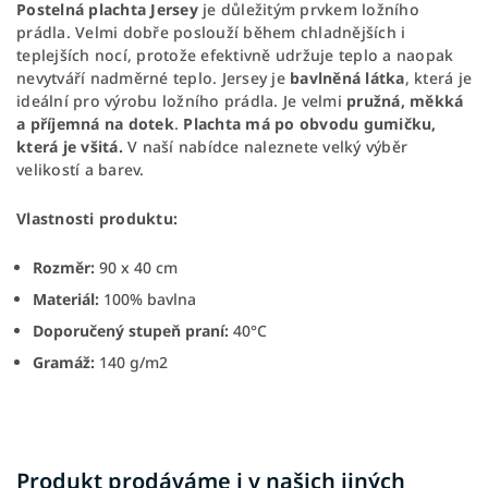
Postelná plachta Jersey
je důležitým prvkem ložního
prádla. Velmi dobře poslouží během chladnějších i
teplejších nocí, protože efektivně udržuje teplo a naopak
nevytváří nadměrné teplo. Jersey je
bavlněná látka
, která je
ideální pro výrobu ložního prádla. Je velmi
pružná, měkká
a příjemná na dotek
.
Plachta má po obvodu gumičku,
která je všitá.
V naší nabídce naleznete velký výběr
velikostí a barev.
Vlastnosti produktu:
Rozměr:
90 x 40 cm
Materiál:
100% bavlna
Doporučený stupeň praní:
40°C
Gramáž:
140 g/m2
Produkt prodáváme i v našich jiných