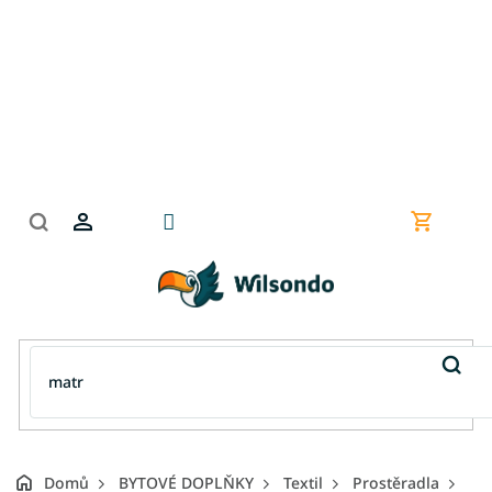
Přejít
na
obsah
Nákupní
košík
Domů
BYTOVÉ DOPLŇKY
Textil
Prostěradla