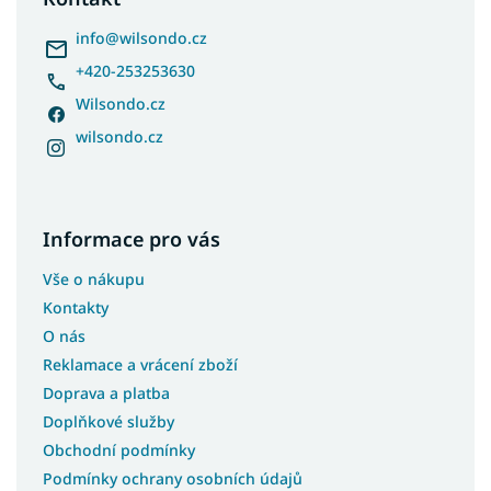
t
í
info
@
wilsondo.cz
+420-253253630
Wilsondo.cz
wilsondo.cz
Informace pro vás
Vše o nákupu
Kontakty
O nás
Reklamace a vrácení zboží
Doprava a platba
Doplňkové služby
Obchodní podmínky
Podmínky ochrany osobních údajů