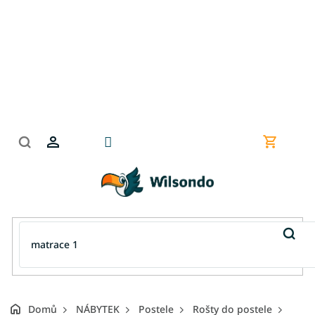
Přejít
na
obsah
Nákupní
košík
Domů
NÁBYTEK
Postele
Rošty do postele