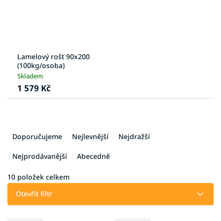
Lamelový rošt 90x200
(100kg/osoba)
Skladem
1 579 Kč
Ř
a
Doporučujeme
Nejlevnější
Nejdražší
z
e
Nejprodávanější
Abecedně
n
í
10
položek celkem
p
Otevřít filtr
r
o
V