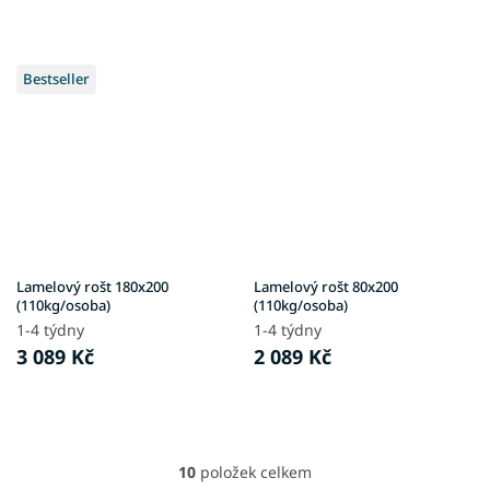
Bestseller
Lamelový rošt 180x200
Lamelový rošt 80x200
(110kg/osoba)
(110kg/osoba)
1-4 týdny
1-4 týdny
3 089 Kč
2 089 Kč
10
položek celkem
O