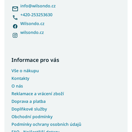
í
info
@
wilsondo.cz
+420-253253630
Wilsondo.cz
wilsondo.cz
Informace pro vás
Vše o nákupu
Kontakty
O nás
Reklamace a vrácení zboží
Doprava a platba
Doplňkové služby
Obchodní podmínky
Podmínky ochrany osobních údajů
FAQ - Nejčastější dotazy