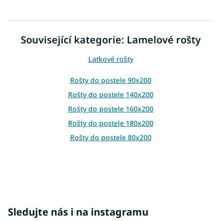
v
l
á
d
Související kategorie: Lamelové rošty
a
c
Laťkové rošty
í
p
r
Rošty do postele 90x200
v
Rošty do postele 140x200
k
y
Rošty do postele 160x200
v
Rošty do postele 180x200
ý
p
Rošty do postele 80x200
i
s
u
Sledujte nás i na instagramu