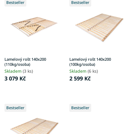
d
Bestseller
Bestseller
ý
u
p
k
i
t
s
ů
p
r
o
d
u
Lamelový rošt 140x200
Lamelový rošt 140x200
k
(110kg/osoba)
(100kg/osoba)
t
Skladem
(3 ks)
Skladem
(6 ks)
ů
3 079 Kč
2 599 Kč
Bestseller
Bestseller