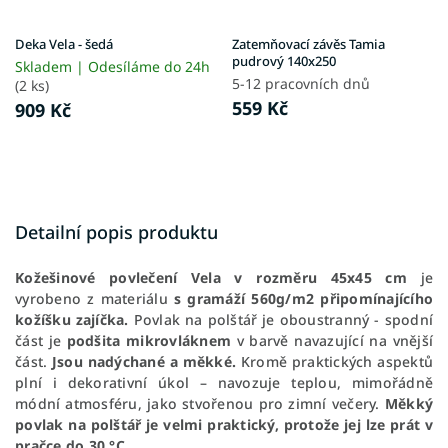
Deka Vela - šedá
Zatemňovací závěs Tamia
pudrový 140x250
Skladem | Odesíláme do 24h
5-12 pracovních dnů
(2 ks)
559 Kč
909 Kč
Detailní popis produktu
Kožešinové povlečení Vela v rozměru 45x45 cm
je
vyrobeno z materiálu
s gramáží 560g/m2 připomínajícího
kožíšku zajíčka.
Povlak na polštář je oboustranný - spodní
část je
podšita mikrovláknem
v barvě navazující na vnější
část.
Jsou nadýchané a měkké.
Kromě praktických aspektů
plní i dekorativní úkol – navozuje teplou, mimořádně
módní atmosféru, jako stvořenou pro zimní večery.
Měkký
povlak na polštář je velmi praktický, protože jej lze prát v
pračce do 30 °C.