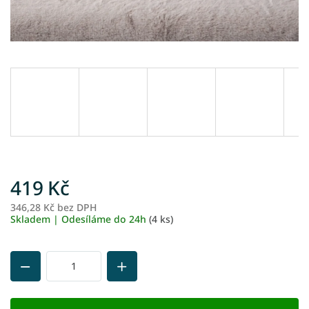
419 Kč
346,28 Kč bez DPH
M
Skladem | Odesíláme do 24h
(4 ks)
ce