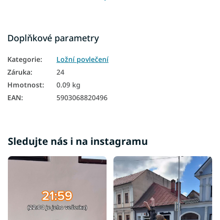
Doplňkové parametry
Kategorie
:
Ložní povlečení
Záruka
:
24
Hmotnost
:
0.09 kg
EAN
:
5903068820496
Sledujte nás i na instagramu