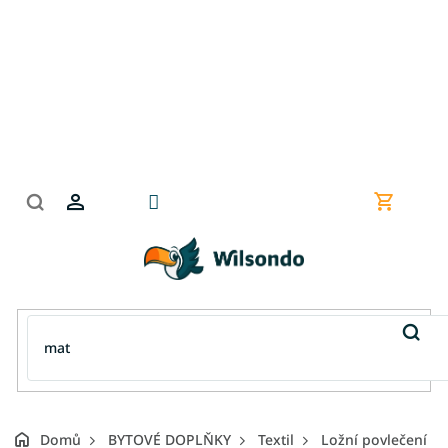
Přejít
na
obsah
Nákupní
košík
Domů
BYTOVÉ DOPLŇKY
Textil
Ložní povlečení