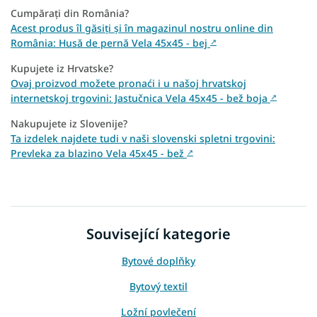
Cumpărați din România?
Acest produs îl găsiți și în magazinul nostru online din
România: Husă de pernă Vela 45x45 - bej
↗
Kupujete iz Hrvatske?
Ovaj proizvod možete pronaći i u našoj hrvatskoj
internetskoj trgovini: Jastučnica Vela 45x45 - bež boja
↗
Nakupujete iz Slovenije?
Ta izdelek najdete tudi v naši slovenski spletni trgovini:
Prevleka za blazino Vela 45x45 - bež
↗
Související kategorie
Bytové doplňky
Bytový textil
Ložní povlečení