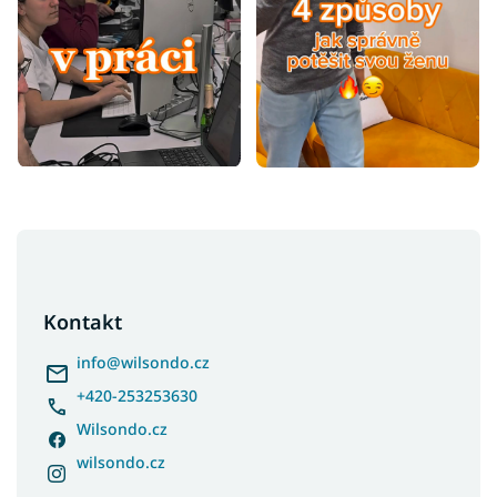
Z
á
p
a
Kontakt
t
í
info
@
wilsondo.cz
+420-253253630
Wilsondo.cz
wilsondo.cz